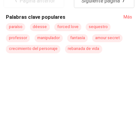
Pagina anterior
Siguiente página
Palabras clave populares
Más
paraíso
déesse
forced love
sequestro
professor
manipulador
fantasía
amour secret
crecimiento del personaje
rebanada de vida