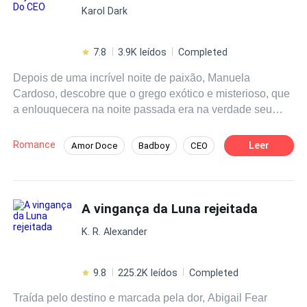
Karol Dark
nunca vi antes igual. Que tipo de loba ela deve ser? O
que aquelas manchas vermelhas querem dizer?" — se
questiona em pensamentos e sorrir, para Occisor, aquela
7.8
3.9K leídos
Completed
será uma caçada interessante.
Depois de uma incrível noite de paixão, Manuela
Cardoso, descobre que o grego exótico e misterioso, que
a enlouquecera na noite passada era na verdade seu
novo chefe, Collin Morris. Antes de poder se explicar,
Manuela vê-se sem trabalho e acaba grávida. Seis
Romance
Leer
Amor Doce
Badboy
CEO
meses depois, eles finalmente se reencontram. Collin
Dominante
Casamento Relâmpago
precisando de uma esposa, Manuela precisando de um
pai para seu filho. Será que existe algo mais que luxúria
Romance no Trabalho
Gravidez
entre eles? Será que a luxúria, é o suficiente para manter
A vingança da Luna rejeitada
um casamento por conveniência?
K. R. Alexander
9.8
225.2K leídos
Completed
Traída pelo destino e marcada pela dor, Abigail Fear