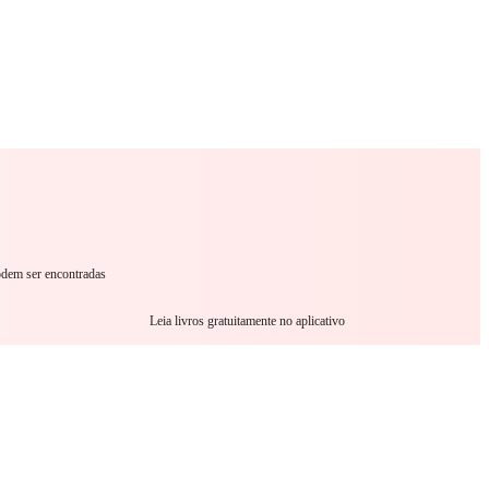
omance
Sci-Fi
Guerra
Outro
podem ser encontradas
Leia livros gratuitamente no aplicativo