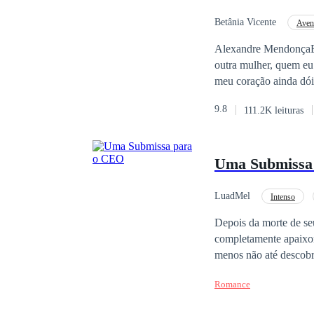
Betânia Vicente
Aven
Enredo Acelerado
Alexandre MendonçaEu viv
outra mulher, quem eu 
meu coração ainda dói
da minha falecida esp
9.8
111.2K leituras
voz atrevida e sensua
conhecer a dona daquela voz 
Deus?! Estou puta da 
Uma Submissa
me deixando louca. Tu
lá estou eu pensando 
bate, toco na tela e, q
LuadMel
Intenso
Gay para você
Ro
Depois da morte de seu
completamente apaixona
menos não até descobr
querido irmão vivo, M
Romance
incomum. Levi Santia
pelo mundo tudo, mas