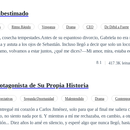
bestimado
n
Ritmo Rápido
Venganza
Drama
CEO
De Débil a Fuerte
, cosecha tempestades.Antes de su espantoso divorcio, Gabriela no era
a y astuta a los ojos de Sebastián. Incluso llegó a decir que solo un loc
 amo, volvamos a estar juntos, ¿qué me dices?—Mi amor, mira, estaba 
Querida, deseo pasar el resto de mis días reparando mis errores, por f
8.1
417.3K leitu
dioso eres! ¿Por qué me sigues a todas partes como un cachorrito? —g
el cachorrito más leal para ti. Y solo para ti—respondió Sebastián.Gabr
 abogada de élite, una médica líder mundial y una hábil hacker. ¿Por qu
otagonista de Su Propia Historia
iempo? ¡Ni pensarlo, lárgate!
pectativas
Segunda Oportunidad
Malentendido
Drama
Contempo
teligente
ntregué mi corazón a Carlos Jiménez, solo para que al final me saliera
entras a mí me rechazaba, en cambio, a otra mujer le daba
ión... Diez años lo amé en silencio, y esperé algo que nunca llegó, hast
 decidí casarme con otro hombre. Pero a medianoche, Carlos llamó a mi