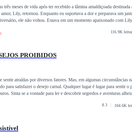
Mulher forte
Hipócrita
Traição
Vingança
Pegar no flagra
s três meses de vida após ter recebido a lâmina amaldiçoada destinad
 amor, Lily, retornou. Enquanto eu suportava a dor e preparava um jant
versário, ele não voltou. Estava em um momento apaixonado com Lily
 hospital comprar remédios, ele estava acompanhando Lily no exame de
116.9K leitu
n
enas desempenhei silenciosamente o papel de esposa perfeita e escrevi q
osso aniversário. Após a minha morte, ele viu os presentes que deixei p
mente.
SEJOS PROIBIDOS
sentir atraídas por diversos fatores. Mas, em algumas circunstâncias 
o para satisfazer o desejo carnal. Qualquer lugar é lugar para sentir o 
. Sinta se a vontade para ler e descobrir segredos e aventuras alheias. * Quer ma
ROS" e continue saboreando outros desejos.
8.3
104.6K lei
istível