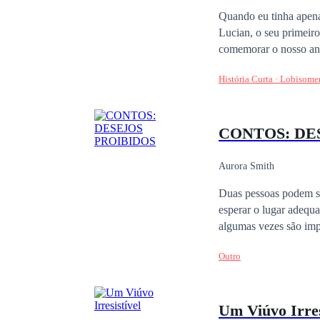
Protagonista poderosa / 
Quando eu tinha apena
Lucian, o seu primeiro
comemorar o nosso ani
Quando fui sozinha ao
História Curta · Lobisome
Fingi não perceber, ap
como presente para o n
enlouqueceu completa
CONTOS: DE
Aurora Smith
Duas pessoas podem se 
esperar o lugar adequad
algumas vezes são impuros
Leia "DESEJOS OBSCU
Outro
Um Viúvo Irres