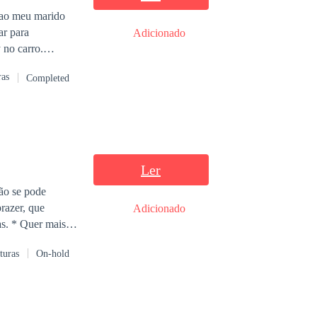
a ao meu marido
ar para
Adicionado
 no carro.
 gravidez dela.
ras
Completed
uatro cartas
ara trás e
Ler
não se pode
prazer, que
Adicionado
is?
turas
On-hold