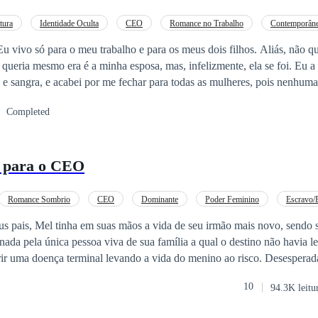
tura
Identidade Oculta
CEO
Romance no Trabalho
Contemporân
o só para o meu trabalho e para os meus dois filhos. Aliás, não quero nenhuma
queria mesmo era é a minha esposa, mas, infelizmente, ela se foi. Eu 
 e sangra, e acabei por me fechar para todas as mulheres, pois nenhuma
osa querida, Sarah! Mas isso mudou depois da ligação que fiz hoje. De
Completed
l? Eu me perguntava. Até hoje quando recebi uma ligação estranha. O q
atrevida e sensual.Jackeline Baptista ou Jack Baptista Não sei o que fiz para
vida. Todas as coisas estão dando errado. Até o meu emprego, que amo 
 para o CEO
do por causa daquele homem lindo de morrer e que aparentava ter um j
no idiota, que vi hoje no elevador da empresa do meu amigo. Logo a cu
uando olho, vejo o senhor ogro na tela do celular, aí, fodeu. Fiquei com o
Romance Sombrio
CEO
Dominante
Poder Feminino
Escravo/
não tenho um nome melhor do que Gelo Irresistível.
mance no Trabalho
Amor à Primeira Vista
s pais, Mel tinha em suas mãos a vida de seu irmão mais novo, sendo su
da pela única pessoa viva de sua família a qual o destino não havia l
ir uma doença terminal levando a vida do menino ao risco. Desesperad
el é capaz de fazer tudo, inclusive, aceitar um emprego estranho de 
10
94.3K leitu
go era filho de um magnata poderoso e sócio da empresa da família.
 que ninguém sabia nada a respeito. Trancado em sua mansão num con