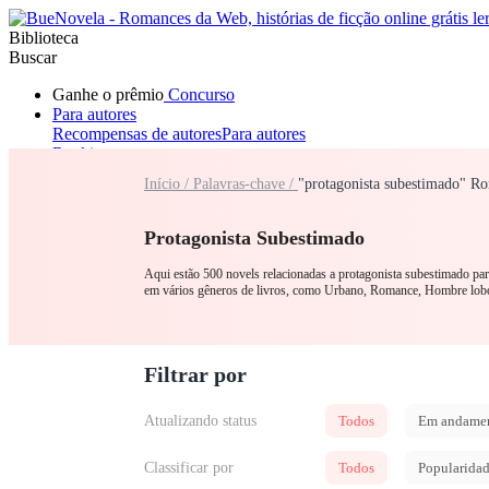
Biblioteca
Buscar
Ganhe o prêmio
Concurso
Para autores
Recompensas de autores
Para autores
Ranking
Navegar
Início /
Palavras-chave /
"protagonista subestimado" R
Novelas
Contos Curtos
Todos
Romance
Lobisomem
Máfia
Sistema
Fantasia
Urbano
LGB
Protagonista Subestimado
Aqui estão 500 novels relacionadas a protagonista subestimado par
em vários gêneros de livros, como Urbano, Romance, Hombre lo
Filtrar por
Atualizando status
Todos
Em andame
Classificar por
Todos
Popularida