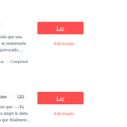
Ler
 más que una
o se enamoraría
Adicionado
equivocado,
avor, permíteme.
ras
Completed
ritó Gabriela.—
iela soltó una
é habría de volver
ránea
CEO
Ler
 con que: —Ya
Adicionado
a que finalmente