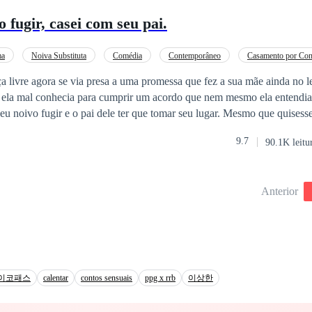
us prazeres diferenciados longe de tudo e de todos. Sua fascinação por
 fugir, casei com seu pai.
 ruim aos negócios. Uma vez que poucas pessoas ficavam ao seu lado 
a foi obcecado por uma única mulher, sempre deixou claro que suas ex
imento era depositado, quando estavam ali apenas para lhe servir e dá 
ma
Noiva Substituta
Comédia
Contemporâneo
Casamento por Con
controle de tudo ao seu redor pode se contar ao encontrar uma mulh
Bilionário
Protagonista feminina doce e otimista
CEO
livre agora se via presa a uma promessa que fez a sua mãe ainda no le
r nas suas regras, o deixando a beira da loucura... Não apenas em estr
ela mal conhecia para cumprir um acordo que nem mesmo ela entendia
ugir e o pai dele ter que tomar seu lugar. Mesmo que quisesse desistir, muita
e havia alguém a quem ela amava muito e precisava salvar. Hanna não v
9.7
90.1K leitu
o de casamento com Morgan até que seu verdadeiro noivo, David, voltas
idade não era atrativa o suficiente para Morgan que tinha em suas cost
sar, além do fato dele e toda a sua família saberem que a família de Ha
Anterior
va que poderia até deformar o portador, nenhum deles suportava a ideia
 a conhecer ja a repudiavam pela sua aparência. Ao descobrir que Mor
intensificou sua raiva e afastamento, fazendo-o pensar que ela, assim 
 tinha herdado a tal doença, tornando-se uma noiva desfigurada. Agora, ela não é
sa rejeitada pelo marido, que a vê como uma aberração e uma mulher 
 No entanto, Hanna tem anseios bem maiores que dinheiro.
이코패스
calentar
contos sensuais
ppg x rrb
이상한