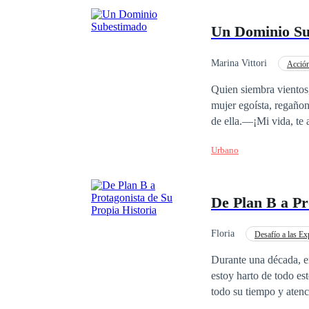
Un Dominio Su
Marina Vittori
Acció
Quien siembra vientos
mujer egoísta, regañon
de ella.—¡Mi vida, te
volvamos a casarnos. —
Urbano
—¡Dios mío, qué fasti
Mi amor, porque sería 
carcajada.Ella era una
De Plan B a Pr
con él para perder el t
Floria
Desafío a las Ex
Independiente
In
Durante una década, e
estoy harto de todo esto, no siento nada por ti. Y mi
todo su tiempo y atenc
decidí que ya no sería su plan B y