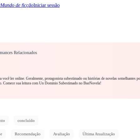
Mundo de ficção
Iniciar sessão
omances Relacionados
TQ+
YA/TEEN
Paranormal
Mistério/Thriller
Oriental
Jogos
História
MM R
a você ler online. Geralmente, protagonista subestimado ou histórias de novelas semelhantes 
bo. Comece sua leitura com Un Dominio Subestimado no BueNovela!
nto
concluído
de
Recomendação
Avaliação
Última Atualização