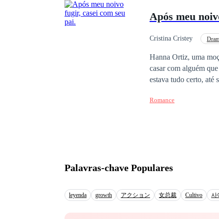
Levi buscava manter se
Após meu noivo
dominação poderia ser
o conheciam. Ele nunc
na cama e nenhum sent
Cristina Cristey
Dra
nenhum homem com auto
Diferença de Idade
Hanna Ortiz, uma moça 
disposta a se enquadra
casar com alguém que 
perfeita não-submissa.
estava tudo certo, até seu noivo f
coisa estava em jogo 
Romance
senão aceitar o acord
Hanna ser jovem, sua 
que o impedia de se ca
doença rara e destruti
Hanna, antes mesmo de
por ela, Hanna apenas 
Palavras-chave Populares
parentes passados, também
nada além de uma espo
de tudo por dinheiro.
leyenda
growth
アクション
女总裁
Cultivo
사