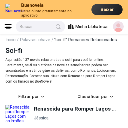
Buenovela
Baixar
Baixe o livro gratuitamente no
aplicativo
Minha biblioteca
Buscar...
Inicio /
Palavras-chave /
"sci-fi" Romances Relacionados
Sci-fi
Aqui estão 137 novels relacionadas a sci-fi para você ler online.
Geralmente, sci-fi ou histórias de novelas semelhantes podem ser
encontradas em vários gêneros de livros, como Romance, Lobisomem,
Reencarnação. Comece sua leitura com Renascida para Romper Laços
com os Irmãos no BueNovela!
Filtrar por
Classificar por
Renascida para Romper Laços com os Irmãos
Jéssica