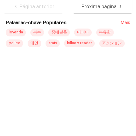
para mudar seu destino?
Página anterior
Próxima página
Palavras-chave Populares
Mais
leyenda
복수
중매결혼
마피아
부유한
police
애인
amis
killua x reader
アクション