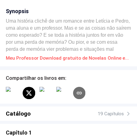
Synopsis
Uma história clichê de um romance entre Letícia e Pedro,
uma aluna e um professor. Mas e se as coisas não saírem
como esperado? E se toda a história juntos for em vão
por uma perda de memória? Ou pior, e se com essa
perda de memória vier problemas e situações mal
resolvidas do passado? Mas e se, um estudioso fizesse
Meu Professor Download gratuito de Novelas Online em PDF
um aparelho maluco que acaba dando defeito e o casal
ficasse preso em seu próprio subconsciente.
Compartilhar os livros em:
Catálogo
19 Capítulos
Capítulo 1