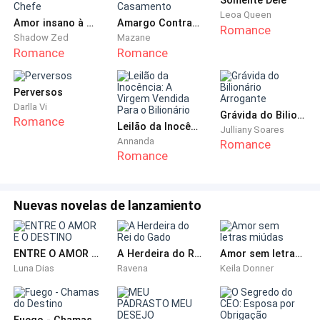
Clara: Olha que eu não gosto de mulher não. - Faz
Leoa Queen
Amor insano à minha Secretária-Chefe
Amargo Contrato de Casamento
Romance
cara de nojo e eu dou risada.
Shadow Zed
Mazane
Romance
Romance
Letícia: Besta, não é disso que estou falando. - Reviro
os olhos rindo.
Perversos
Darlla Vi
Grávida do Bilionário Arrogante
Romance
Clara: Tá bom, agora vamos logo, não podemos nos
Leilão da Inocência: A Virgem Vendida Para o Bilionário
Julliany Soares
atrasar. - Diz puxando meu braço saindo andando.
Annanda
Romance
Romance
Letícia: Credo menina, nunca te vi com vontade de
estudar.
Nuevas novelas de lanzamiento
Clara: Não quero estudar, quero ver o professor.
ENTRE O AMOR E O DESTINO
A Herdeira do Rei do Gado
Amor sem letras miúdas
Letícia: Está certa a minha desconfiança então. -
Luna Dias
Ravena
Keila Donner
Damos risada.
Fuego - Chamas do Destino