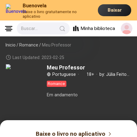
Buenovela
Baixar
Baixe o livro gratuitamente no
aplicativo
Minha biblioteca
Buscar...
Inicio /
Romance
/
Meu Professor
Last Updated: 2023-02-25
Meu Professor
Portuguese
·
18+
·
by: Júlia Feitosa
Romance
Em andamento
Baixe o livro no aplicativo