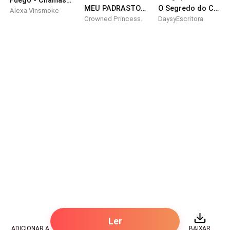
[...]
MEU PADRASTO MEU DESEJO
​O Segredo do CEO: Esposa por Obrigação
Alexa Vinsmoke
Crowned Princess.
DaysyEscritora
Sento no fundo com a Clara e depois de uns minutos
o professor entra na sala, fazendo todos ficarem
chocados com a aparência dele.
Letícia: Caramba, não sabia que o professor era lindo
assim. - Digo quase sem piscar e sem tirar os olhos
do professor.
Clara: Pois é, eu não disse. - Ela mexe os ombros se
convencendo.
Professor: Bom dia alunos, tudo bem? - Assim que o
professor fala, todas as meninas da sala olham para
ele com caras de safadas. Inclusive Isabella, que é a
cobra mais venenosa da sala. - Bom pessoal, eu me
Ler
chamo Pedro e sou...
ADICIONAR A
BAIXAR