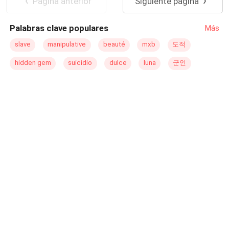
Pagina anterior
Siguiente página
carismático, amante de la pintura y el buen vino, quien
fue enviado en contra de su voluntad, por sus padres
Palabras clave populares
Más
italianos a estudiar la misma carretera profesional en la
ciudad del amor (París), para que ayude a sus hermanas
slave
manipulative
beauté
mxb
도적
trillizas en un futuro, y deje de estar de mujeriego y
hidden gem
suicidio
dulce
luna
군인
derrochando dinero. En su primer encuentro, Hendricks
se enamora a primera vista de Aiden, a quien confunde
con una chica por su belleza única e intrigante, no es
hasta algunas semanas después de convivir juntos, que
se da cuenta de su error, pero ya era muy tarde lo había
besado y su corazón quedó flechado, Hendricks aunque
es considera heterosexual, no tiene prejuicios ya que es
de mente muy abierta. ¿Podrá Hendricks confesar con su
boca su amor a Aiden o solo a través de hechos? ¿Será
Aiden la salvación de Hendricks al corresponderle?
¿Podrá este ser un verdadero amor, que no le importe de
culturas, distancia o genero? ¿Podrá Hendricks
conquistar el amor de su turrón de azúcar, para luego
pedirle que se case con él?