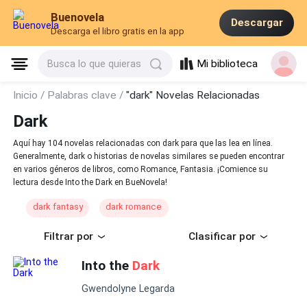
Buenovela
Descargar
Descarga el libro gratis en la app
Mi biblioteca
Busca lo que quieras
Inicio /
Palabras clave /
"dark" Novelas Relacionadas
Dark
Aquí hay 104 novelas relacionadas con dark para que las lea en línea.
Generalmente, dark o historias de novelas similares se pueden encontrar
en varios géneros de libros, como Romance, Fantasia. ¡Comience su
lectura desde Into the Dark en BueNovela!
dark fantasy
dark romance
Filtrar por
Clasificar por
Into the
Dark
Gwendolyne Legarda