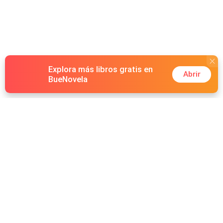
Explora más libros gratis en
Abrir
BueNovela
Hot Genres
Romance
Recursos
Hombre lobo
Palabras clave
Redes Sociales
Mafia
Búsquedas calientes