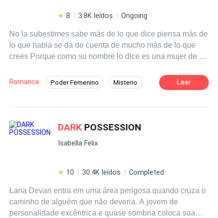
8
3.8K leídos
Ongoing
No la subestimes sabe más de lo que dice piensa más de
lo que habla se da de cuenta de mucho más de lo que
crees Porque como su nombre lo dice es una mujer de la
noche Su plan sólo era ir con su hermana mayor a visitar
a su padre para poder que su madre estuviera feliz con
Romance
Leer
Poder Femenino
Misterio
su nuevo padrastro pero no tenía que encontraría el amor
Pasión
Demonio
Licántropo
en alguien tan amargado como él Ella es linda diosa de
las noches que vuelve de su exilio
Luna
Reencuentro de Amantes
DARK
POSSESSION
Renacer
Realeza
Isabella Felix
10
30.4K leídos
Completed
Lana Devan entra em uma área perigosa quando cruza o
caminho de alguém que não deveria. A jovem de
personalidade excêntrica e quase sombria coloca sua