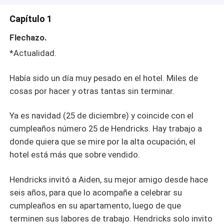
hasta algunas semanas después de convivir juntos, que
se da cuenta de su error, pero ya era muy tarde lo había
Capítulo 1
besado y su corazón quedó flechado, Hendricks aunque
Flechazo.
es considera heterosexual, no tiene prejuicios ya que es
de mente muy abierta. ¿Podrá Hendricks confesar con su
*Actualidad.
boca su amor a Aiden o solo a través de hechos? ¿Será
Aiden la salvación de Hendricks al corresponderle?
Había sido un día muy pesado en el hotel. Miles de
¿Podrá este ser un verdadero amor, que no le importe de
cosas por hacer y otras tantas sin terminar.
culturas, distancia o genero? ¿Podrá Hendricks
conquistar el amor de su turrón de azúcar, para luego
Ya es navidad (25 de diciembre) y coincide con el
pedirle que se case con él?
cumpleaños número 25 de Hendricks. Hay trabajo a
donde quiera que se mire por la alta ocupación, el
hotel está más que sobre vendido.
Hendricks invitó a Aiden, su mejor amigo desde hace
seis años, para que lo acompañe a celebrar su
cumpleaños en su apartamento, luego de que
terminen sus labores de trabajo. Hendricks solo invito