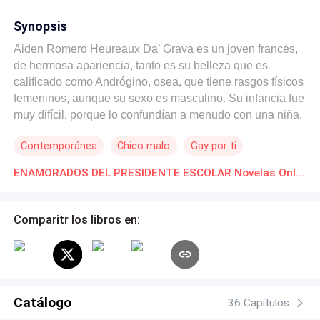
Synopsis
Aiden Romero Heureaux Da’ Grava es un joven francés,
de hermosa apariencia, tanto es su belleza que es
calificado como Andrógino, osea, que tiene rasgos físicos
femeninos, aunque su sexo es masculino. Su infancia fue
muy difícil, porque lo confundían a menudo con una niña.
Su pelo rubio largo añadía más delicadeza a su delicada
Contemporánea
Chico malo
Gay por ti
figura. A mitad de su primer semestre en la universidad,
Aiden conoce por primera vez a Hendricks Eli Bazán
ENAMORADOS DEL PRESIDENTE ESCOLAR Novelas Online Descarga gratuita de PDF
Reséndiz, un joven italiano de 19 años, atlético,
carismático, amante de la pintura y el buen vino, quien
fue enviado en contra de su voluntad, por sus padres
Comparitr los libros en:
italianos a estudiar la misma carretera profesional en la
ciudad del amor (París), para que ayude a sus hermanas
trillizas en un futuro, y deje de estar de mujeriego y
derrochando dinero. En su primer encuentro, Hendricks
se enamora a primera vista de Aiden, a quien confunde
Catálogo
36 Capítulos
con una chica por su belleza única e intrigante, no es