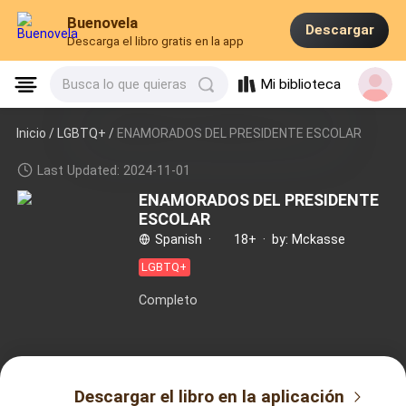
Buenovela
Descargar
Descarga el libro gratis en la app
Mi biblioteca
Busca lo que quieras
Inicio /
LGBTQ+
/
ENAMORADOS DEL PRESIDENTE ESCOLAR
Last Updated: 2024-11-01
ENAMORADOS DEL PRESIDENTE
ESCOLAR
Spanish
·
18+
·
by: Mckasse
LGBTQ+
Completo
Descargar el libro en la aplicación