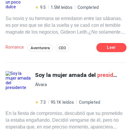
9.5
1.5M leídos
Completed
Su novio y su hermana se enredaron entre las sábanas,
es por eso que se dio la vuelta y se casó con el temible
magnate de los negocios, Gideon Leith.¿No solamente
es una estrella que brilla por sí sola, sino también es
publicista y empresaria? ¿Un increíble piloto de carreras?
Romance
Leer
Aventurera
CEO
¿Una diseñadora medallista de oro reconocida
Comedia
Matrimonio por Contrato
mundialmente también? ¿Quién es esta chica del tesoro?
Pasó de ser una chica lamentable y despreciada a ser
Traición
Venganza
Rebelde
una diosa admirada por millones de personas, y sus
Soy la mujer amada del
presiden
te
Contemporánea
admiradores hicieron filas desde Jincheng a lo largo
Álvara
hasta Kioto.El Sr. Leith, quien noto el encanto femenino
de cierta persona, rápidamente la abrazó entre sus
brazos. “Esposa, necesito esconderte. ¡Tú solo me
7.3
95.1K leídos
Completed
perteneces! "
En la fiesta de compromiso, descubrió que su prometido
la estaba engañando. Decidió vengarse de él, pero no
esperaba que, en ese preciso momento, apareciera