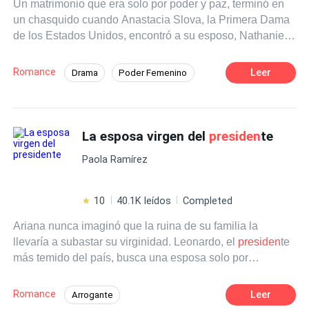
Un matrimonio que era solo por poder y paz, terminó en
un chasquido cuando Anastacia Slova, la Primera Dama
de los Estados Unidos, encontró a su esposo, Nathaniel
Vance, teniendo sexo con su asesora personal. La
humillación, las lágrimas y el dolor llevaron a Anastasia a
Romance
Leer
Drama
Poder Femenino
vengarse de ambos de la forma más cruel y cruda.
Mujeriego
Despiadado
Humilló a la mujer que intentó quitarle el amor de su
esposo e hizo que él se arrodillara, sin embargo, todo el
Hombre Manipulador
Infidelidad
juego cambia cuando Anastasia descubre que esta
La esposa virgen del
presiden
te
Traición
Matrimonio por Contrato
embarazada y la amante de su esposo atenta contra su
Paola Ramírez
vida y la del bebé, dejando a Vance, no solo indefenso,
sino preguntándose a quién amaba más, a quién
protegería, y principalmente, ¿quién pagaría por ello?
10
40.1K leídos
Completed
Ariana nunca imaginó que la ruina de su familia la
llevaría a subastar su virginidad. Leonardo, el
presiden
te
más temido del país, busca una esposa solo por
conveniencia… hasta que la ve a ella. Lo que comenzó
como un trato por dinero se convierte en una guerra entre
Romance
Leer
Arrogante
poder, deseo y redención. Porque él no solo compró una