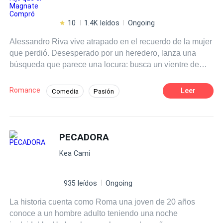
10
1.4K leídos
Ongoing
Alessandro Riva vive atrapado en el recuerdo de la mujer
que perdió. Desesperado por un heredero, lanza una
búsqueda que parece una locura: busca un vientre de
alquiler que comparta el rostro de su difunta esposa.
Bianca, acorralada por las deudas criminales de su padre
Romance
Leer
Comedia
Pasión
y un pasado que la avergüenza, ve en Alessandro su
Amor y odio
Arrogante
Viudo
única salida. Ella finge ser la chica dulce e inocente que
él anhela, pero bajo la seda de los vestidos caros se
Multimillonario
Embarazo
Sustituta
esconde una mujer de carácter indomable que no está
PECADORA
Historia de redención
dispuesta a ser el fantasma de nadie. Entre contratos fríos
Kea Cami
y roces prohibidos, surge una tensión que amenaza con
quemar la farsa de ambos. Alessandro busca un
reemplazo, pero Bianca lo obligará a enfrentar a la mujer
935 leídos
Ongoing
real... incluso si la verdad sobre su pasado destruye el
La historia cuenta como Roma una joven de 20 años
imperio que él intentaba salvar.
conoce a un hombre adulto teniendo una noche