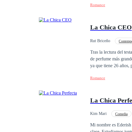
Romance
Justin.Y no es solo po
atraída por él; atracc
como oportunidad de ha
La Chica CEO
atracción crece y se 
lo suficientemente fue
han estado juzgando a
Rut Briceño
Contemp
Poder Femenino
Tras la lectura del te
de perfume más grande
ya que tiene 26 años, 
embarazada y contraer matrimon
Romance
hermano Nicolás, pero e
posible. Pero con lo 
identidades a multimil
La Chica Perfe
Kim Mari
Comedia
Matrimonio por Contrat
Mi nombre es Ederish M
clase. Estudiamos jun