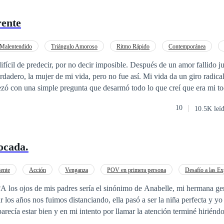
rente
Malentendido
Triángulo Amoroso
Ritmo Rápido
Contemporánea
edia
Independiente
Diferencia de Edad
cir, por no decir imposible. Después de un amor fallido juré y creí que
jer de mi vida, pero no fue así. Mi vida da un giro radical después de años
nder para cualquiera, menos para mi
10
10.5K leí
ocada.
ente
Acción
Venganza
POV en primera persona
Desafío a las Ex
Rebelde
Comedia
?A los ojos de mis padres sería el sinónimo de Anabelle, mi hermana g
r los años nos fuimos distanciando, ella pasó a ser la niña perfecta y yo 
arecía estar bien y en mi intento por llamar la atención terminé hirién
de que vamos a la misma universidad nada parece unirnos, excepto por