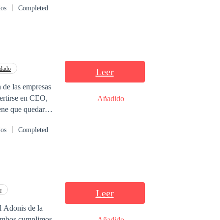
dos
Completed
yo sintiéndome
s ven su noviazgo
 cuando la
ormentarme? ¿Seré
 todo este tiempo
dado
Leer
a de las empresas
ertirse en CEO,
Añadido
iene que quedar
dos
Completed
más rápido
 que roba
e
Leer
l Adonis de la
 ambos cumplimos
Añadido