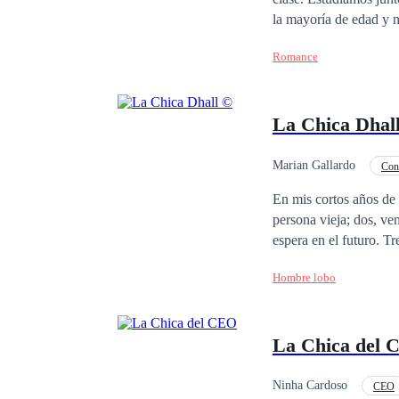
la mayoría de edad y 
noticia de que tienen 
Romance
enamorado de Amanda,
odia más, pues deberá 
podría pasar?
La Chica Dhal
Marian Gallardo
Con
Poder Femenino
En mis cortos años de
persona vieja; dos, v
espera en el futuro. Tres cosas que me están carcomiendo la cabeza, aunque para ser sincera, creo que le meto
mucha más mente de lo que debería. Pero... La pregunta del mill
Hombre lobo
La Chica del
Ninha Cardoso
CEO