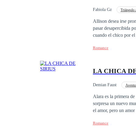
tiempo echado en su s
Además, ya no le import
Fabiola Gz
Triángulo
vida día con día y se 
Arrogante
Roman
Allison desea irse pro
le interesan, pues, de
pasar desapercibida po
tranquila vida en Dubl
cuando el chico por e
cuenta. Ella lo ningune
acepta, ambos tienen historia y es i
Joder! Ella debe ser 
Romance
agradables, otras no ta
toda la vida escolar y
LA CHICA DE
Demian Faust
Aventu
Alara es la primera de 
sorpresa un nuevo mun
el amor, pero un amor 
Romance