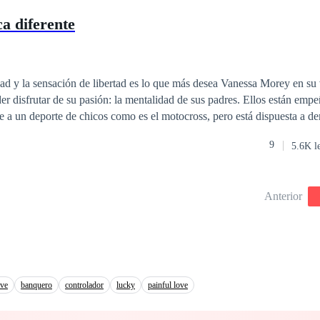
ca diferente
dad y la sensación de libertad es lo que más desea Vanessa Morey en su
ar de su pasión: la mentalidad de sus padres. Ellos están empeñados en que su
e a un deporte de chicos como es el motocross, pero está dispuesta a d
sco y su moto, y gas a tope.
9
5.6K l
re la historia de Nessa? Eres bienvenido a adentrarte en su mundo.
Anterior
ove
banquero
controlador
lucky
painful love