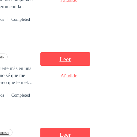
eron con la
. Él está
dos
Completed
a parece que me
? ¿Qué de malo
ato
Leer
ierte más en una
 no sé que me
Añadido
dos
Completed
ubrir.
moroso
Leer