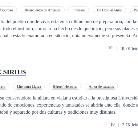
ofá favorito comiendo palomitas y bebiendo Coca cola, eso lo mantenía 
aba salir de fiesta o tener mujeres para sacarse ese mal sabor de la boc
 Amoroso
Reencuentro de Amantes
Profesor
De Odio al Amor
Pa
mantenía célibe, hasta el nivel que se transforma en un monje tibetano. 
ce oscuro
Rebelde
Poder Femenino
nto del pueblo donde vive, esta en su ultimo año de preparatoria, con la
spués de su epifanía, está buscando a la indicada y con esa idea toma sus
r todo el instituto, como lo ha hecho desde que inicio, pero sus planes 
ín. Pero ¿qué pasa cuando llega a Nueva York y la conoce a ella? Ella 
l cual a estado enamorada en silencio, nota nuevamente su presencia. A
a. Ella lo ve como el hijito de papá que es. Ella es la única que no cae 
mposible dejarlo pasar por alto. Nuevas personas llegaran a su vida, unas
mía…
10
18.7K leí
nto, uno en especifico lograra hacerle ver la vida de otro modo, pero que 
 todos los sube y baja de emociones.
 SIRIUS
rera
Literatura Ligera
Héroe / Heroína:
Amor de casados
su conservadora familiara en viajar a estudiar a la prestigiosa Universid
do de emociones, experiencias y amistades se abriría ante ella, donde
tabú y separado por dos culturas y tradiciones muy distintas.
10
2.7K leí