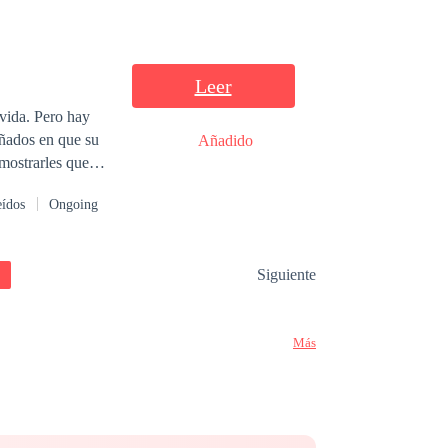
Leer
 vida. Pero hay
Añadido
emostrarles que
eídos
Ongoing
Siguiente
Más