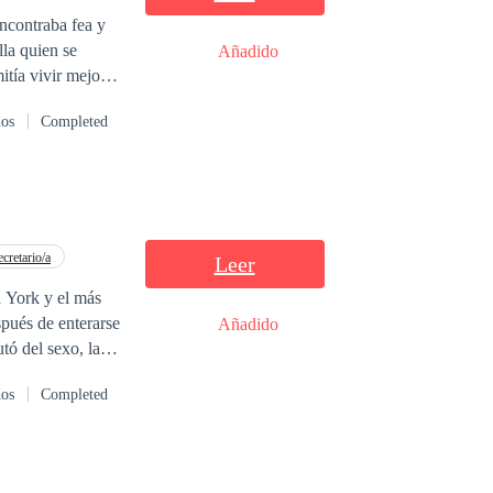
ncontraba fea y
lla quien se
Añadido
itía vivir mejor
quien cambió su
dos
Completed
 con la misma
ecretario/a
Leer
a York y el más
spués de enterarse
Añadido
tó del sexo, las
padre agradeció a
dos
Completed
a y terminara su
decía, decidió
 aprovechar el