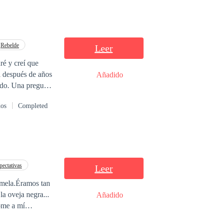
Rebelde
Leer
Añadido
dos
Completed
pectativas
Leer
emela.Éramos tan
la oveja negra...
Añadido
dome a mí
 su novio