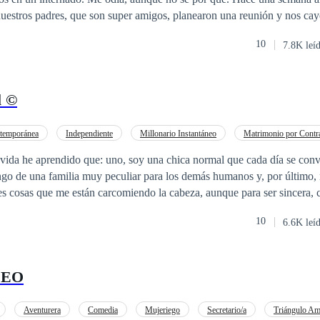
nuestros padres, que son super amigos, planearon una reunión y nos cay
una nueva empresa juntos, y como ley, Lucas y yo tenemos que casarnos
10
7.8K leí
 yo no existo para él aunque nos conozcamos desde pequeños, y ahor
estar atado toda su vida a la fea que no ama. ¿Y si le ofrezco un trato
l ©
temporánea
Independiente
Millonario Instantáneo
Matrimonio por Contr
POV en primera persona
Omega
Campus
Chica mala
 vida he aprendido que: uno, soy una chica normal que cada día se conv
engo de una familia muy peculiar para los demás humanos y, por último,
ón de dólares y mi más amplia preocupación
10
6.6K leí
mental a futuro es: ¿Podré encontrar a mi otro yo? Es un dilema que creo que deberías desc
 CEO
Aventurera
Comedia
Mujeriego
Secretario/a
Triángulo A