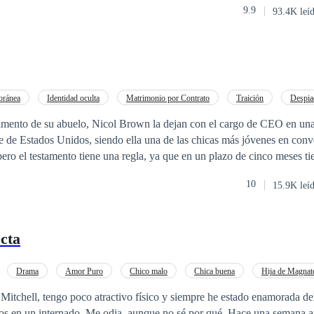
9.9
93.4K leí
rque sean tan diferentes, es por el hecho de él coqueteando conmigo y 
ión que no puedo permitirme sentir. Más cuando sus padres y los nuestro
cer negocios, todo un plan a futuro para sus hijos.Pero... ¿Qué ocurre
convierte en algo más? ¿Cuándo mis fantasmas del pasado regresan a at
rte para volver a superar todo de nuevo?Pero sobre todo... ¿Qué pasa si
 la chica equivocada?
oránea
Identidad oculta
Matrimonio por Contrato
Traición
Despia
Pasión
CEO
Venganza
stamento de su abuelo, Nicol Brown la dejan con el cargo de CEO en un
 de Estados Unidos, siendo ella una de las chicas más jóvenes en conv
pero el testamento tiene una regla, ya que en un plazo de cinco meses t
io, principalmente con un chico multimillonario, si no el cargo lo obtendría su
10
15.9K leí
lla no iba a permitir perder su cargo, así que trataría tener un hijo lo 
que no contaba Nicol, era quedar embarazada y enamorarse, de un chico
lonarios en Estados Unidos.
cta
Drama
Amor Puro
Chico malo
Chica buena
Hija de Magnat
o
De Odio al Amor
Triángulo Amoroso
itchell, tengo poco atractivo físico y siempre he estado enamorada de
tos en un internado. Me odia, aunque no sé por qué. Hace una semana