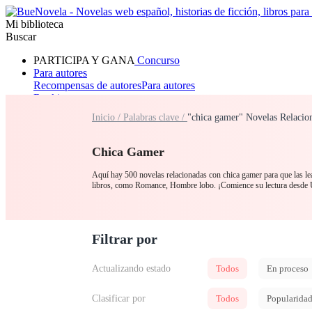
Mi biblioteca
Buscar
PARTICIPA Y GANA
Concurso
Para autores
Recompensas de autores
Para autores
Ranking
Navegar
Inicio /
Palabras clave /
"chica gamer" Novelas Relacio
Novelas
Cuentos Cortos
Todos
Romance
Hombre lobo
Mafia
Sistema
Fantasía
Urbano
LG
Chica Gamer
Aquí hay 500 novelas relacionadas con chica gamer para que las lea
libros, como Romance, Hombre lobo. ¡Comience su lectura desde 
Filtrar por
Actualizando estado
Todos
En proceso
Clasificar por
Todos
Popularida