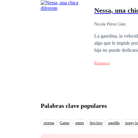
Nessa, una chi
Nicole Pérez Glez
La gasolina, la veloci
algo que le impide poder disfrut
hija no puede dedicars
están totalmente equivocados. Dispuesta a luchar por su coge sus guantes, su ca
Romance
¿Quieres saber más sob
Palabras clave populares
sistema
Gamer
gamer
first love
pandilla
puppy l