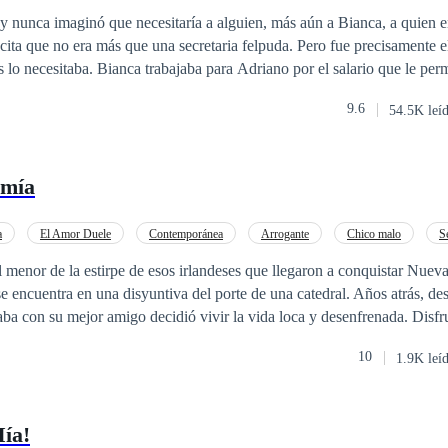
trimonio por Contrato
y nunca imaginó que necesitaría a alguien, más aún a Bianca, a quien e
cita que no era más que una secretaria felpuda. Pero fue precisamente e
 lo necesitaba. Bianca trabajaba para Adriano por el salario que le perm
nada, pero lo veía como un hombre grosero e irrespetuoso. Pero fue él 
9.6
54.5K leí
 y le permitió lograr lo que había soñado. Eran dos personas diferentes
r amados.
 mía
a
El Amor Duele
Contemporánea
Arrogante
Chico malo
S
za
Malentendido
 menor de la estirpe de esos irlandeses que llegaron a conquistar Nuev
e encuentra en una disyuntiva del porte de una catedral. Años atrás, de
ba con su mejor amigo decidió vivir la vida loca y desenfrenada. Disfru
ta que un día se dio cuenta que eso no lo llenaba. En ese momento, su 
10
1.9K leí
ada santo al que le había hecho una manda que su hijo por fin se enrielar
 civil. Con el pasar del tiempo y en su “estado contemplativo”, como él 
York para ampliar su imperio y demostrar lo bueno
ía!
s un chico alegre y desinhibido, que le gustan las series de detectives y