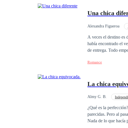
Una chica dife
Alexandra Figueroa
Adolescente
Com
A veces el destino es difícil de prede
había encontrado el verdadero, la mu
de entrega. Todo empezó con una simple pregunta que desarmó todo lo que creí que era mi todo. Una pregunta
que era fácil de respo
Romance
La chica equiv
Almy G. B.
Independi
CEO
Campus
¿Qué es la perfección
parecidas. Pero al pasa
Nada de lo que hacía p
misma.Ahora, a pesar 