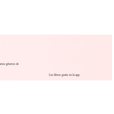
 Romance
Sci-Fi
Guerra
Otros
arios géneros de
Lee libros gratis en la app