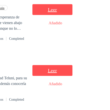
entretenido.
a, disfrutaba la
sión
Leer
Las relaciones no
 esperanza de
 maletas y deja su
se vienen abajo
Añadido
no lo toma en
unque no lo
bajo sus encantos.
dos
Completed
difícil resulta
Leer
ad Teluni, para su
 además conocería
Añadido
dos
Completed