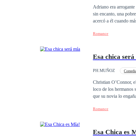
Ritmo Rápido
Ma
Adriano era arrogante 
sin encanto, una pobre
acercó a él cuando más
de lo que estaba desti
Romance
vida de manera radical
necesidad. Querían se
Esa chica será
PH.MUÑOZ
Comedi
Traición
Vengan
Christian O’Connor, el
loco de los hermanos s
que su novia lo engaña
drogas y la bebida has
Romance
todos los cielos y a c
carrera de constructor
seguir los pasos de su padre y hermano y viajar a Nueva 
Esa Chica es M
que es en su trabajo. E