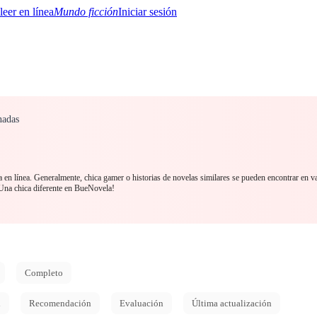
Mundo ficción
Iniciar sesión
nadas
BTQ+
YA/TEEN
Paranormal
Misterio/Thriller
Oriental
Juegos
Historia
MM
 en línea. Generalmente, chica gamer o historias de novelas similares se pueden encontrar en v
Una chica diferente en BueNovela!
Completo
d
Recomendación
Evaluación
Última actualización