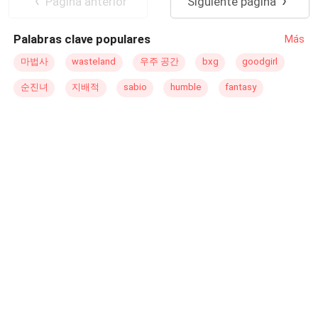
Pagina anterior
Siguiente página
ellos. Una historia que no podría ser más cliché... Llena
de amor, odio, pequeños problemas y un final... se podría
Palabras clave populares
Más
decir ¿tradicional? Lo descubrirán. Pero más importante,
lo que sucederá en el camino.
마법사
wasteland
우주 공간
bxg
goodgirl
순진녀
지배적
sabio
humble
fantasy