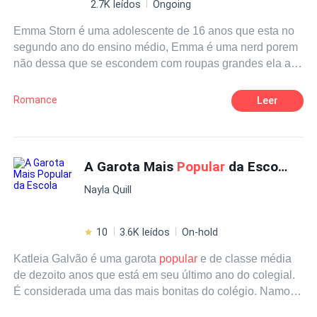
2.7K leídos
Ongoing
Emma Storn é uma adolescente de 16 anos que esta no
segundo ano do ensino médio, Emma é uma nerd porem
não dessa que se escondem com roupas grandes ela ate
que é bonita, quando criança tudo era mais fácil e ela era
feliz mais tudo mudou quando sua mae veio a falecer,
Romance
Leer
Emma passou por momentos difíceis com seu pai e irmão
e desde os 13 anos passou a se cortar, ela guarda esse
segredo a sete chaves com ela, porem tudo pode mudar
quando ela conhece Lucas.
A Garota Mais
Popular
da Escola
Nayla Quill
10
3.6K leídos
On-hold
Katleia Galvão é uma garota
popular
e de classe média
de dezoito anos que está em seu último ano do colegial.
É considerada uma das mais bonitas do colégio. Namora
o marrento Jasper e está sempre grudada em suas