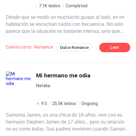
eso, comenzó a frotarlo contra su vientre, e incluso
7.1K leídos
Completed
parecía querer ir más abajo...
Desde que se mudó un muchacho guapo al lado, en mi
habitación se escuchan ruidos con frecuencia. No solo
parece que la situación es bastante intensa, sino que
cada vez que gritan, lo hacen casi toda la noche. Golpeé
la pared para recordarle que bajara el volumen un poco,
Cuento corto · Romance
Leer
Dulce Romance
pero, para mi sorpresa, empezó a gritar aún más fuerte.
Liarse con alguien
Satisfacción/Poder
Como una trabajadora agotada y muy molesta, pensé
que esto no podía quedar así. Así que fui directamente y
Pasional
La más Popular
golpeé la puerta con fuerza. Cuando se abrió, me quedé
Mi hermano me odia
completamente atónita. ¿Es esto algo que debería estar
Natalia.
viendo? ¿No será que después me eliminarán para que
no diga nada?
9.5
25.5K leídos
Ongoing
Samanta James, es una chica de 16 años, vive con su
hermano Stephen James de 17 años... pero su relación
no es como todas. Sus padres murieron cuando Samanta
tenía 7 años y desde entonces que su hermano la odia,