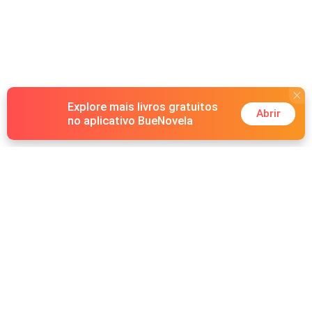
Explore mais livros gratuitos
Abrir
no aplicativo BueNovela
Hot Genres
Romance
Recursos
Lobisomem
Palavras-chave
Redes sociais
Máfia