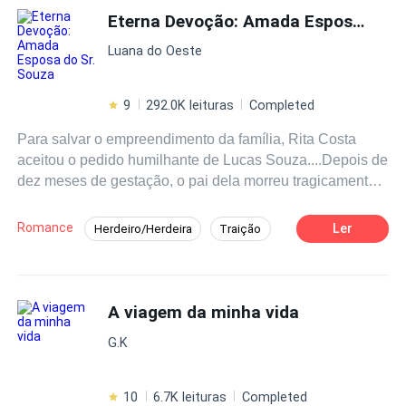
Eterna Devoção: Amada Esposa do Sr. Souza
Rejeição
Enredo Acelerado
Luana do Oeste
9
292.0K leituras
Completed
Para salvar o empreendimento da família, Rita Costa
aceitou o pedido humilhante de Lucas Souza....Depois de
dez meses de gestação, o pai dela morreu tragicamente.
Seu noivo e sua meia-irmã conspiraram para expulsá-la
da família Costa.Três anos depois, ela retorna para
Romance
Ler
Herdeiro/Herdeira
Traição
recuperar a propriedade deixada pelo pai e acaba se
Vingança
Casamento por Contrato
envolvendo com aquele homem arrogante, sendo
encurralada contra parede por ele. Lucas a encara com
Drama
CEO
Enredo Acelerado
um brilho intenso no olhar e diz:- Quer me cozinhar em
A viagem da minha vida
Contemporâneo
Rebelde
banho-maria e me devorar depois?Estremecendo de
G.K
medo, ela respondeu:- Sr. Souza, eu não tive a intenção
de te desrespeitar...Os olhos escuros dele a contemplam,
enquanto diz:- Tarde demais, eu exijo compensação.Por
10
6.7K leituras
Completed