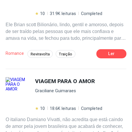
10
31.9K leituras
Completed
Ele Brian scott Bilionário, lindo, gentil e amoroso, depois
de ser traído pelas pessoas que ele mais confiava e
amava na vida, se fechou para tudo, principalmente para
o amor. Considerado um Playboy solteirão vive uma vida
boemia, porém Isso até seu caminho cruzar
Romance
Ler
Reviravolta
Traição
acidentalmente com o da pequena Ivy, que já comeu o
Playboy
Contemporâneo
CEO
pão que o diabo amassou nessa vida. Brian e Ivy se
apaixonam a primeira vista, mas o que esperar de duas
Enredo Acelerado
Aventura
Gravidez
pessoas quebradas pela vida? Até chegarem ao seu
VIAGEM PARA O AMOR
''FELIZES PARA SEMPRE'', terão muito a enfrentar.
Graciliane Guimaraes
Vamos descobrir aonde essa linda história chegará?...
10
18.6K leituras
Completed
O italiano Damiano Vivatti, não acredita que está caindo
de amor pela jovem brasileira que acabará de conhecer,