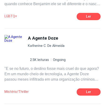
quando conhece Benjamim ele se vê diferente e o nascer
de um sentimento novo desencadeia uma série de
conflitos inesperados.
LGBTQ+
Ler
A Agente Doze
Katherine C. De Almeida
2.5K leituras
Ongoing
"E se no futuro, o destino fosse mais cruel do que agora?
Em um mundo cheio de tecnologia, a Agente Doze
passou meses infiltrada em uma organização criminosa
que, entre seus estimados negócios, mantinham crianças
e mulheres presas para o tráfico de pessoas. Depois que
Mistério/Thriller
Ler
acabou, ela pensou que finalmente estaria livre para viver
o que quer que fosse aquela paixão avassaladora que