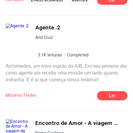
Enredo Acelerado
Aventura
Contemporâneo
Reencontro
Policial
Agente
Traição
Agente .2
And Cruz
3.1K leituras
Completed
Archimedes, um novo espião da AIB. Em seu primeiro dia
como agente ele recebe uma missão um tanto quanto
estranha. E é aí que começa nossa história!!
Mistério/Thriller
Ler
Encontro de Amor - A viagem de amor do CEO
Ninha Cardoso