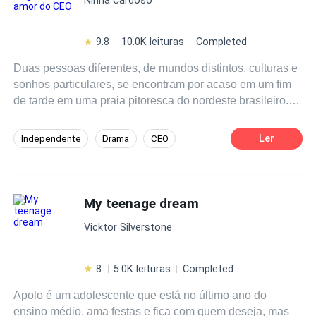
9.8
10.0K leituras
Completed
Duas pessoas diferentes, de mundos distintos, culturas e
sonhos particulares, se encontram por acaso em um fim
de tarde em uma praia pitoresca do nordeste brasileiro.
Ele, um CEO poderoso e arrogante e ela, uma garota
simples do nordeste, cheia de sonhos. Apesar das
Ler
Independente
Drama
CEO
diferenças, eles iniciam uma jornada de descobertas.
Contemporâneo
Artista
Será que o amor será capaz de superar os obstáculos?
Amor à Primeira Vista
Primeiro Amor
My teenage dream
Vicktor Silverstone
8
5.0K leituras
Completed
Apolo é um adolescente que está no último ano do
ensino médio, ama festas e fica com quem deseja, mas