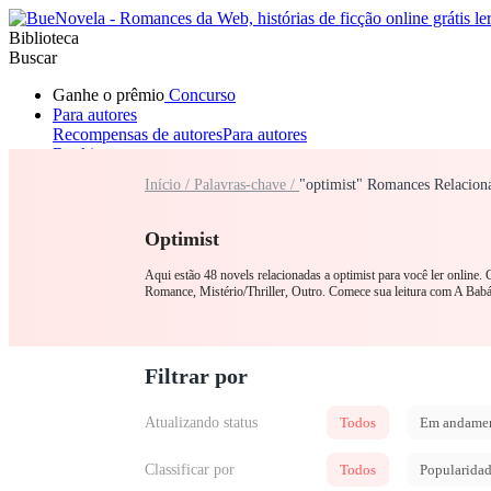
Biblioteca
Buscar
Ganhe o prêmio
Concurso
Para autores
Recompensas de autores
Para autores
Ranking
Navegar
Início /
Palavras-chave /
"optimist" Romances Relacion
Novelas
Contos Curtos
Todos
Romance
Lobisomem
Máfia
Sistema
Fantasia
Urbano
LGB
Optimist
Aqui estão 48 novels relacionadas a optimist para você ler online.
Romance, Mistério/Thriller, Outro. Comece sua leitura com A Ba
Filtrar por
Atualizando status
Todos
Em andame
Classificar por
Todos
Popularida