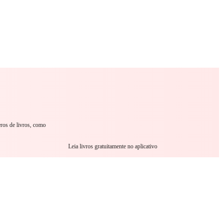
omance
Sci-Fi
Guerra
Outro
eros de livros, como
Leia livros gratuitamente no aplicativo