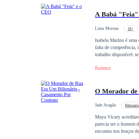
A Babá "Feia"
Luna Moreau
18+
Casamento por Contrato
Isabela Marino é uma 
falta de competência, mas porque é 
trabalho disponível: 
cosméticos que promove a c
Romance
frio, distante e emoc
manteve o filho à dist
se torna a única pessoa c
O Morador de 
materna entra na Justi
solteiro irresponsável
relacionamento com Isabela. Um 
Jade Aragão
Bilionári
a se confundir com a r
Contemporâneo
Maya Vicary acreditava
passa a enxergar as pes
parecia ser o homem d
desmorona quando Isab
encontra nos braços da própria secretária. Humilhada, dese
Ferida, ela vai embora
de Londres sem imagin