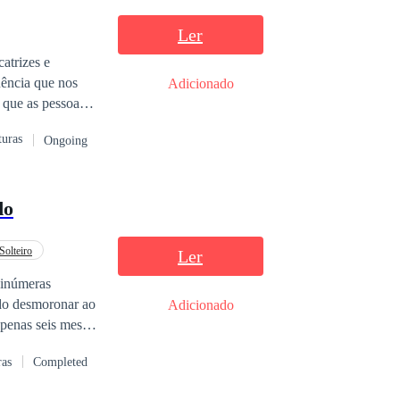
Ler
atrizes e
ência que nos
Adicionado
s que as pessoas
pulos no tempo,
turas
Ongoing
os devastadores,
do
Solteiro
Ler
 inúmeras
udo desmoronar ao
Adicionado
apenas seis meses
stante para
ras
Completed
 empresa
ecisa de alguém