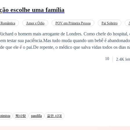
 esteja ao lado de Olivia quando ele não puder estar. Alguém que não s
ão escolhe uma família
 É nesse cenário que Ema Thompson aparece. Ema é jovem, bonita e de
a quebrada, onde amor e proteção nunca foram certezas, e aprendeu c
rgente do que sonhar. Buscando estabilidade e conforto, ela tomou um 
 Romântica
Amor e Ódio
POV em Primeira Pessoa
Pai Solteiro
muitos, mas pesado demais para sua alma: tornou-se acompanhante de lu
ichard o homem mais arrogante de Londres. Como chefe do hospital, el
azio também. Após um incidente inesperado, Ema começa a questionar 
ta em testar sua paciência.Mas tudo muda quando um bebê é abandonado
 vez, enxerga que o luxo sem dignidade cobra caro. Quando surge a opo
de que ele é o pai.De repente, o médico que salva vidas todos os dias 
e dos holofotes, ela aceita mesmo que isso signifique entrar na casa de
 troca de fralda. E, contra a própria vontade, Karina acaba se tornando
chado, emocionalmente destruído. Cuidar de Olivia transforma tudo. 
10
2.4K lei
noites sem dormir e uma bebê que derrete qualquer coração, os dois des
feridas e desperta em Ema sentimentos que ela acreditava não ter. Pouco
ia e amor pode ser muito mais fina do que imaginavam.
o coração da criança, mas também o de Noah. Entre segredos, preconce
e escolhas difíceis, nasce um amor improvável construído com medo, entrega e redenção.
otimista
짝사랑
pandilla
같은 시대