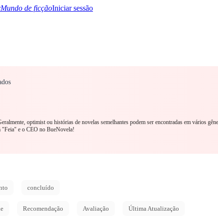
Mundo de ficção
Iniciar sessão
ados
TQ+
YA/TEEN
Paranormal
Mistério/Thriller
Oriental
Jogos
História
MM R
 Geralmente, optimist ou histórias de novelas semelhantes podem ser encontradas em vários gên
bá "Feia" e o CEO no BueNovela!
nto
concluído
de
Recomendação
Avaliação
Última Atualização