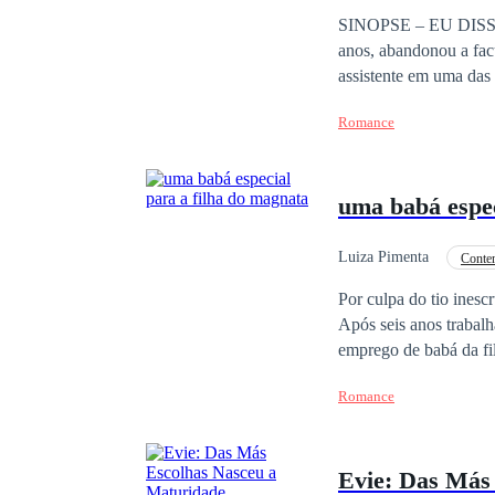
Homem arrependido
SINOPSE – EU DISSE SIM, "MAS ERA NÃO" S
anos, abandonou a fac
assistente em uma das 
manter o pequeno mundo
Romance
solteiro convicto, se
contratos. Até que, e
poder, influência e i
uma babá espec
transformar em algo 
bilionário consegue co
Luiza Pimenta
Conte
Gravidez
Reenco
Por culpa do tio inesc
Após seis anos trabal
emprego de babá da fi
Daniel, assim que viu 
Romance
Daniel não entende co
sabem é que o encontro deles nã
segundas chances e re
Evie: Das Más