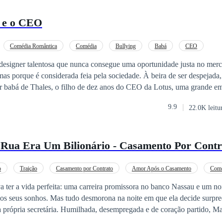
 e o CEO
Comédia Romântica
Comédia
Bullying
Babá
CEO
Amor Após o Casamento
Rejeição
designer talentosa que nunca consegue uma oportunidade justa no mer
considerada feia pela sociedade. À beira de ser despejada, aceita o único
ser babá de Thales, o filho de dez anos do CEO da Lotus, uma grande e
oleção “Beleza Verdadeira”, mas ignora pessoas como ela. Vinícius é um homem
9.9
22.0K leitu
ionalmente ausente. Nunca teve um relacionamento com a mãe de Thales
ância. Após a morte dela, o menino vive o luto praticamente sozinho. Is
apaz de se conectar com Thales e trazer equilíbrio para a rotina da casa. Quando a
Rua Era Um Bilionário - Casamento Por Contr
ça pedindo a guarda do garoto, o histórico de Vinícius com mulheres e
 se tornam uma ameaça real. Para não perder o filho, ele propõe um acor
contrato, sem envolvimento emocional. O que começa como encenação passa
o
Traição
Casamento por Contrato
Amor Após o Casamento
Comé
ealidade. Isabela transforma a vida de Thales e, sem perceber, também a
Secretário/Secretária
Dominante
18+
 ter a vida perfeita: uma carreira promissora no banco Nassau e um no
soas de outra forma. Ela começa a acreditar que talvez mereça ser amada. 
os seus sonhos. Mas tudo desmorona na noite em que ela decide surpre
ela descobre e-mails em que Vinícius e o melhor amigo zombam dela p
mpregada e de coração partido, Maya sai pelas ruas
. Só então Vinícius percebe que perdeu a única mulher que foi capaz de
ar que aquela seria a pior noite de sua vida. Quando é atacada por 