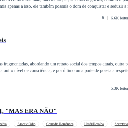
umia apenas a isso, ele também possuía o dom de conquistar e seduzir a
 vida estava prestes a acabar. Cansado do seu estilo boêmio, o patriarca
6
6.6K leitu
 a mudar seu comportamento e arrumar uma esposa troféu. Ele agora p
te, virgem. Elegante, serena, recatada e do lar era tudo o que
ra. Pelo contrário, ela era tempestuosa, indelicada e tinha uma língua af
eis
homens. O completo oposto do que se esperava de uma mulher da alta s
e cairia bem aos dois. Só um ano e tudo estaria desfeito. Mas o que acontece
e encontram?
s fragmentadas, abordando um retrato social dos tempos atuais, outra pa
a outro nível de consciência, e por último uma parte de poesia a respeit
5.3K leitu
M, "MAS ERA NÃO"
édia
Amor e Ódio
Comédia Romântica
Herói/Heroína
Secretário