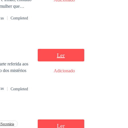
 mulher que
 da família
ras
Completed
recisava de uma
iada que irritava
ociedade
Ler
rte referida aos
o dos mistérios
Adicionado
ras
Completed
/Secretária
Ler