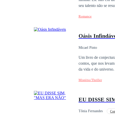
seu talento não se res
desejasse. Mas sua boa
Romance
Novack intimou David
mulher delicada, discreta e, obrigatoriamen
Isabella Oliveira não e
Oásis Infindáv
até o mais santo dos 
aclamada. Os dois não possuem nada em comum, apenas o fato de terem aceitado um contrato simples e sem
paixão, uma conveniência qu
Micael Pinto
quando dois opostos s
Um livro de conjectura
contos, que nos levam 
da vida e do universo.
Mistério/Thriller
EU DISSE SI
Tônia Fernandes
Com