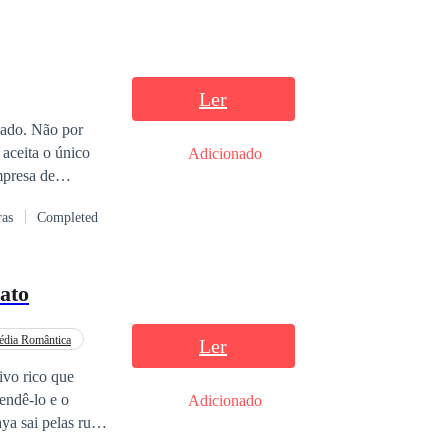
Ler
cado. Não por
Adicionado
mpresa de
ras
Completed
 e sempre
abela, aos poucos,
 avó
ato
 sua imagem de
do: fingir um
dia Romântica
Ler
 de Vinícius. Ele
ivo rico que
Tudo
endê-lo e o
Adicionado
elas costas.
 despertar algo
um homem, um