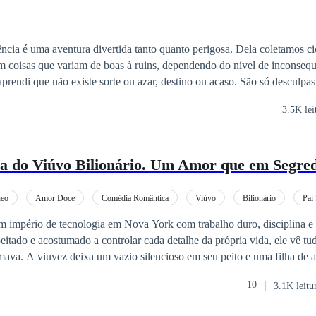
cia é uma aventura divertida tanto quanto perigosa. Dela coletamos cic
coisas que variam de boas à ruins, dependendo do nível de inconsequ
 aprendi que não existe sorte ou azar, destino ou acaso. São só desculpa
o verdadeiro motivo das coisas acontecerem: as escolhas.Quando se dá 
3.5K lei
has por detrás de encantos da mocidade e por vezes se cai em desencant
faz nascer maturidade das inconsequências."
ha do Viúvo Bilionário. Um Amor que em Segre
neo
Amor Doce
Comédia Romântica
Viúvo
Bilionário
Pai 
ão Partido
 império de tecnologia em Nova York com trabalho duro, disciplina e
eitado e acostumado a controlar cada detalhe da própria vida, ele vê t
mava. A viuvez deixa um vazio silencioso em seu peito e uma filha de 
, pequena demais para compreender a ausência da mãe, mas grande o ba
10
3.1K leitu
cuidado e presença. Dividido entre a responsabilidade de comandar uma
dade inesperada, Noah percebe que não consegue seguir sozinho. Ele pr