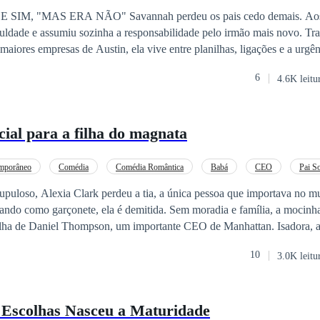
Redenção
Substituto
Relacionamento Secreto
avannah perdeu os pais cedo demais. Aos vinte e um
uldade e assumiu sozinha a responsabilidade pelo irmão mais novo. T
maiores empresas de Austin, ela vive entre planilhas, ligações e a urgên
 que ainda lhe resta de pé. Otto Hendrik Prescott, trinta e quatro anos
6
4.6K leitu
mpre conduziu seus negócios com precisão cirúrgica. Emoções nunca fize
m uma reunião decisiva, um impulso inesperado envolve Savannah em s
nteresses internacionais. O que começa como uma solução momentânea p
ial para a filha do magnata
muito maior. Porque quando dois mundos opostos colidem, nem mesmo
ntrolar as consequências.
mporâneo
Comédia
Comédia Romântica
Babá
CEO
Pai So
ntro
Amor à Primeira Vista
rupuloso, Alexia Clark perdeu a tia, a única pessoa que importava no m
hando como garçonete, ela é demitida. Sem moradia e família, a mocinh
lha de Daniel Thompson, um importante CEO de Manhattan. Isadora, a 
Alexia, a chamou de mamãe. A pequena, que antes mal falava, agora está
10
3.0K leitu
mo uma mulher estranha ganhou o coração de Isadora tão rápido. O que
o foi por acaso; foi o destino que os uniu. esse livro é um romance sobre
começo. Venham descobrir o fim desse lindo romance
 Escolhas Nasceu a Maturidade