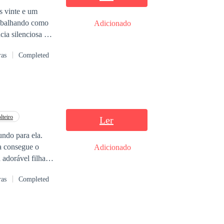
rabalhando como
Adicionado
cia silenciosa de
, bilionário e
ras
Completed
ram parte de seus
eu universo de
ode se
 um império
lteiro
Ler
undo para ela.
a consegue o
Adicionado
adorável filha de
 feliz e falante.
ras
Completed
 ele e nem ela