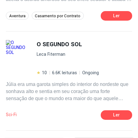
apaixonando por ele.
Ler
Aventura
Casamento por Contrato
Contemporâneo
Enredo Acelerado
CEO
Romance no Trabalho
O SEGUNDO SOL
Primeiro Amor
Leca Fiterman
10
6.6K leituras
Ongoing
Júlia era uma garota simples do interior do nordeste que
sonhava alto e sentia em seu coração uma forte
sensação de que o mundo era maior do que aquele
pequeno vilarejo em que vivia. Através de seus sonhos,
foi escolhida por amigos extraterrenos para ajudar a
Sci-Fi
Ler
salvar a Terra de seres involutivos que habitam o planeta
há milhares de anos. Em um curto espaço de tempo, viu –
se envolvida em uma aventura que nunca imaginara nem