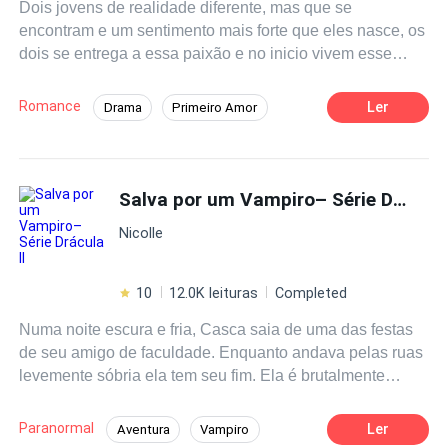
Dois jovens de realidade diferente, mas que se
encontram e um sentimento mais forte que eles nasce, os
dois se entrega a essa paixão e no inicio vivem esse
amor escondido de todos. Ele tem um pai controlador que
quer mandar em suas decisões, ela tem um padastro com
Romance
Ler
Drama
Primeiro Amor
uma índole duvidosa, violento e que a partir do momento
Amor Proibido
Aventura
que ela vai crescendo ele vai tendo desejos pela enteada
que não deveria e faz de tudo para destruir o amor dela
Contemporâneo
Herdeiro/Herdeira
para ter o caminho livre para ele executar seus desejos
Salva por um Vampiro– Série Drácula II
mais sombrios.
Nicolle
10
12.0K leituras
Completed
Numa noite escura e fria, Casca saia de uma das festas
de seu amigo de faculdade. Enquanto andava pelas ruas
levemente sóbria ela tem seu fim. Ela é brutalmente
esfaqueada por um serial killer. Mas invés de morrer, no
dia seguinte acorda sem nenhum aranhão com uma sede
Paranormal
Ler
Aventura
Vampiro
insaciável de sangue. E um homem vestido terno branco,