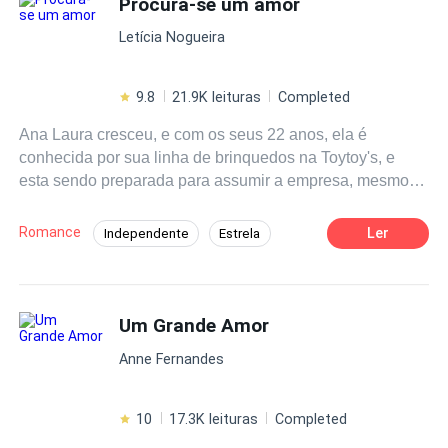
Procura-se um amor
Enredo Acelerado
Detetive
Contemporâneo
Letícia Nogueira
9.8
21.9K leituras
Completed
Ana Laura cresceu, e com os seus 22 anos, ela é
conhecida por sua linha de brinquedos na Toytoy's, e
esta sendo preparada para assumir a empresa, mesmo
sendo uma garota extraordinária, ela sempre deixou o
amor para último plano, mas a sua vida muda
Romance
Ler
Independente
Estrela
completamente ao conhece a dona Lindalva e se
Segunda Chance
Contemporâneo
apaixonar pelo pequeno Gael ela só não sabia que ele
vinha com brinde.
Enredo Acelerado
Rejeição
Perdão
Um Grande Amor
Médico/Médica
Aventura
Anne Fernandes
10
17.3K leituras
Completed