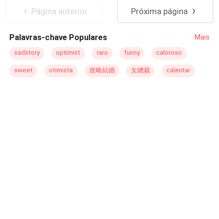
em seus sonhos mais aventureiros. Através de sua
Página anterior
Próxima página
missão de vida e de seu propósito, Júlia descobre sua
verdadeira origem e aprende como realmente o Universo
Palavras-chave Populares
Mais
funciona. Uma história de salvação e superação. Uma
história envolvente. Uma luta do bem contra o mal,
sadstory
optimist
raro
funny
caloroso
através da intervenção de seres muito mais evoluídos
sweet
otimista
政略結婚
女總裁
calentar
que nós e que, até então, achava – se que nem sequer
existiam. Pelo menos, para a maioria dos habitantes
deste planeta. Um livro que fala de fé e dedicação na
busca de um propósito de vida. Que busca a união como
a força que a humanidade tanto necessita para viver em
um planeta melhor.