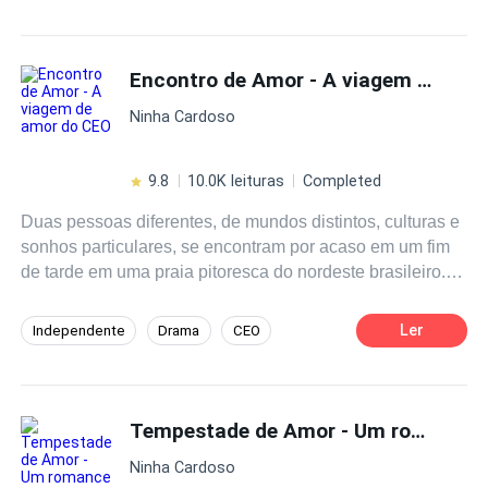
Habilidade Especial
Intenso
gravata preta sentado num quarto que ela desconhece a
encarado. Esse homem que a salvou diz que ela é sua
Triângulo Amoroso
Drama
serva daqui em diante. Casca terá que descobrir quem
Encontro de Amor - A viagem de amor do CEO
está por detrás dos assassinatos. Qual é o interesse
Ninha Cardoso
neles. Um amor não correspondido. Uma possível
traição. Em quem confiar se nem mesmo ela é confiável?
9.8
10.0K leituras
Completed
Duas pessoas diferentes, de mundos distintos, culturas e
sonhos particulares, se encontram por acaso em um fim
de tarde em uma praia pitoresca do nordeste brasileiro.
Ele, um CEO poderoso e arrogante e ela, uma garota
simples do nordeste, cheia de sonhos. Apesar das
Ler
Independente
Drama
CEO
diferenças, eles iniciam uma jornada de descobertas.
Contemporâneo
Artista
Será que o amor será capaz de superar os obstáculos?
Amor à Primeira Vista
Primeiro Amor
Tempestade de Amor - Um romance de outro mundo
Ninha Cardoso