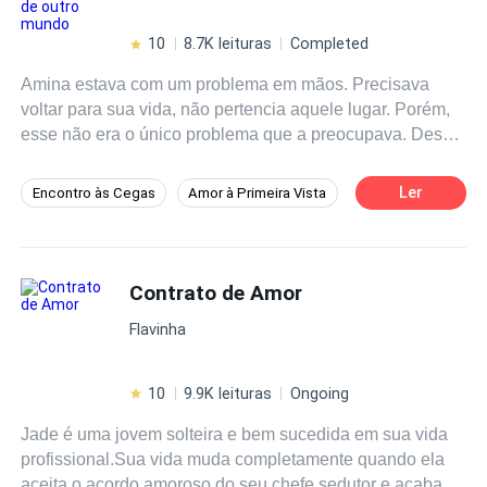
10
8.7K leituras
Completed
Amina estava com um problema em mãos. Precisava
voltar para sua vida, não pertencia aquele lugar. Porém,
esse não era o único problema que a preocupava. Desde
que sofrera um acidente ela tinha ficado encantada com o
professor Carlo, um homem diferente e capaz de ensiná-
Ler
Encontro às Cegas
Amor à Primeira Vista
la que para o amor não existem fronteiras. Carlo não
Primeiro Amor
Contemporâneo
esperava socorrer uma mulher naquela noite chuvosa,
mas o destino tem seus próprios planos, independente
Amor Doce
Professor/Professora
dos nossos. E ele sentiu uma força maior ao ver aqueles
Contrato de Amor
olhos que captavam sua alma. Uma mulher como nunca
Flavinha
conhecera antes. Uma história única, envolvente e
apaixonante. Dois mundos que se encontram em busca
de um destino. Amor!
10
9.9K leituras
Ongoing
Jade é uma jovem solteira e bem sucedida em sua vida
profissional.Sua vida muda completamente quando ela
aceita o acordo amoroso do seu chefe sedutor e acaba se