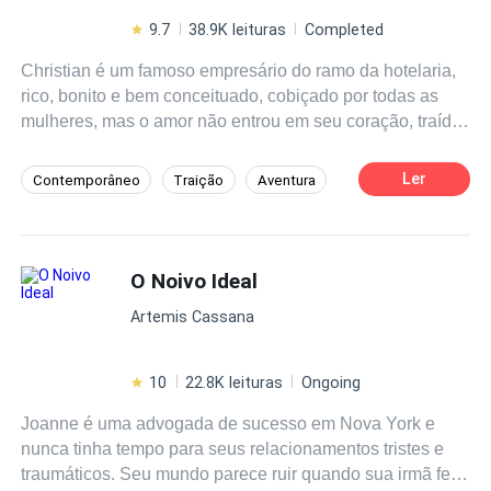
9.7
38.9K leituras
Completed
Christian é um famoso empresário do ramo da hotelaria,
rico, bonito e bem conceituado, cobiçado por todas as
mulheres, mas o amor não entrou em seu coração, traído
duas vezes se fecha para o amor, um acidente e ele
perde a sua visão, se isolando de todos que o
Ler
Contemporâneo
Traição
Aventura
rodeia.Isabel, uma jovem médica, simples, bonita,
Traição
Arrependimento
carismática. Uma mãe desesperada faz a jovem médica
se comover com o caso e se prontifica a ajudar. Um
Identidade Oculta
Enredo Acelerado
encontro, um toque e o nascimento de um amor
O Noivo Ideal
Independente
Médico/Médica
Artemis Cassana
10
22.8K leituras
Ongoing
Joanne é uma advogada de sucesso em Nova York e
nunca tinha tempo para seus relacionamentos tristes e
traumáticos. Seu mundo parece ruir quando sua irmã fere