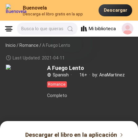
Buenovela
Descargar
Descarga el libro gratis en la app
Mi biblioteca
Busca lo que quieras
Inicio /
Romance
/
A Fuego Lento
Last Updated: 2021-04-11
A Fuego Lento
Spanish
·
16+
·
by: AnaMartinez
Romance
Completo
Descargar el libro en la aplicación