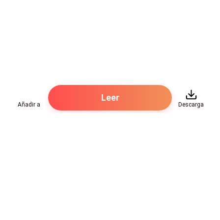
y me haya quedado de pie observándolo, pero por el
gato, rompo en llanto.
De verdad que tengo una vida patética, una que nunca
pensé que tendría pero que al final de cuentas, es lo
hay. Ni modo, mañana será un nuevo día y mientras
escucho a mis papás cantar "El baño" de Enrique
Leer
Iglesias en la sala, caigo rendida sobre la cama
Añadir a
Descarga
pensando en que debí haberme dado cuenta de que
esto terminaría así cuando "Meh" sabía más de cortes
de vestidos de novia que yo.
Hot Genres
Romance
Recursos
Hombre lobo
Palabras clave
Redes Sociales