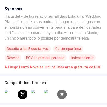
Synopsis
Harta del y de las relaciones fallidas. Lola, una "Wedding
Planner" le pide a sus padres le hagan una a ciegas con
el hombre crean conveniente para ella para demostrarles
lo difícil es encontrar el hoy en día. Así conoce a Martín,
un chico hará todo lo posible por demostrarle está
equivocada. Registrada en Safe Creative bajo el código:
Desafío a las Expectativas
Contemporánea
2008235091129
Rebelde
POV en primera persona
Independiente
Poder Femenino
Trillizos
Giro Argumental
A Fuego Lento Novelas Online Descarga gratuita de PDF
De Débil a Fuerte
Comparitr los libros en: