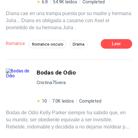
6.8
54.9K leídos
Completed
Diana cae en una trampa puesta por su madre y hermana
Julia .. Diana es obligada a casarse con Axel el
prometido de su hermana Julia .
Romance
Leer
Romance oscuro
Drama
Matrimonio por Contrato
Rebelde
Aventurera
Venganza
Traición
Bodas de Odio
Dominante
CEO
Cristina75vera
10
7.0K leídos
Completed
Bodas de Odio Kelly Parker siempre ha sabido que, en
su mundo, ser obediente equivale a ser invisible.
Rebelde, indomable y decidida a no dejarse moldear por
nadie —ni siquiera por su poderoso padre, dueño de uno