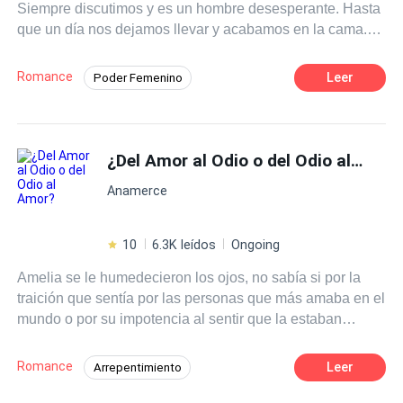
Siempre discutimos y es un hombre desesperante. Hasta
que un día nos dejamos llevar y acabamos en la cama.
Desde entonces mi vida ha cambiado. Lo deseo y lo
detesto, me dejo llevar y me arrepiento, mientras noto
Romance
Leer
Poder Femenino
como empiezo a enamorarme de él. Pero Gerard no tiene
De Odio al Amor
Mujeriego
Artista
corazón. Solo secretos y escándalos que una persona
como yo no sabría afrontar. ¿Qué pasará cuando esos
POV en primera persona
CEO
secretos me afecten? Y Peor aún, ¿cuándo toda la oficina
¿Del Amor al Odio o del Odio al Amor?
Relación en la Oficina
Pasión
se entere de lo nuestro?
Anamerce
10
6.3K leídos
Ongoing
Amelia se le humedecieron los ojos, no sabía si por la
traición que sentía por las personas que más amaba en el
mundo o por su impotencia al sentir que la estaban
obligando hacer algo que definitivamente no quería.
Acababa de regresar a su país natal, tal y como se lo
Romance
Leer
Arrepentimiento
había prometido a sus padres, había pasado tres años
Desafío a las Expectativas
estudiando negocios internacionales en los emiratos