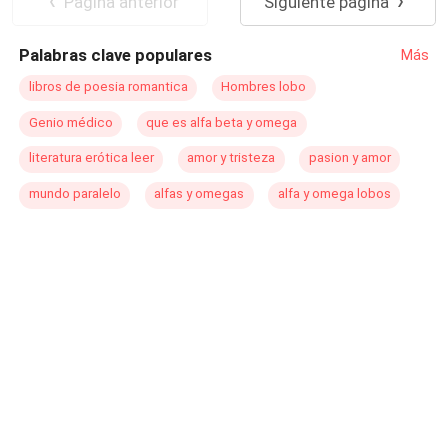
Pagina anterior
Siguiente página
Palabras clave populares
Más
libros de poesia romantica
Hombres lobo
Genio médico
que es alfa beta y omega
literatura erótica leer
amor y tristeza
pasion y amor
mundo paralelo
alfas y omegas
alfa y omega lobos