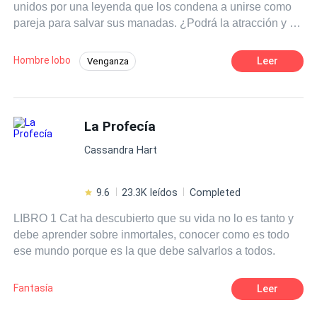
unidos por una leyenda que los condena a unirse como
pareja para salvar sus manadas. ¿Podrá la atracción y el
deseo romper con la desconfianza y la enemistad de sus
familias?
Hombre lobo
Leer
Venganza
Romance oscuro
Traición
Alfa
Luna
Ritmo Rápido
Contemporánea
La Profecía
Cassandra Hart
9.6
23.3K leídos
Completed
LIBRO 1 Cat ha descubierto que su vida no lo es tanto y
debe aprender sobre inmortales, conocer como es todo
ese mundo porque es la que debe salvarlos a todos.
Fantasía
Leer