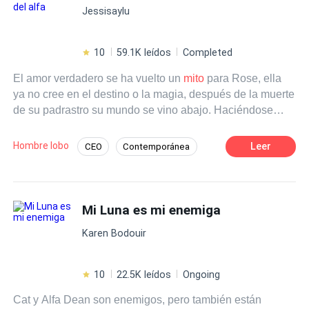
Jessisaylu
10
59.1K leídos
Completed
El amor verdadero se ha vuelto un
mito
para Rose, ella
ya no cree en el destino o la magia, después de la muerte
de su padrastro su mundo se vino abajo. Haciéndose
cargo de su familia entera, Rose obtiene un nuevo
empleo como asistente de limpieza en una de las
Hombre lobo
Leer
CEO
Contemporánea
empresas más importantes del país, un trabajo que ella
Alfa
Poder Femenino
Secretario/a
considera su única salvación para no terminar en la calle
por todas las deudas que tiene. Y sin esperarlo, en su
Romance oscuro
primer día de trabajo, Rose observa algo que no debía.
Mi Luna es mi enemiga
¿Qué era esa extraña criatura en la oficina del CEO? ¿Y
Karen Bodouir
por qué Jonah Casady, su jefe, parece haberse
obsesionado con ella después de ese fatídico primer
encuentro?
10
22.5K leídos
Ongoing
Cat y Alfa Dean son enemigos, pero también están