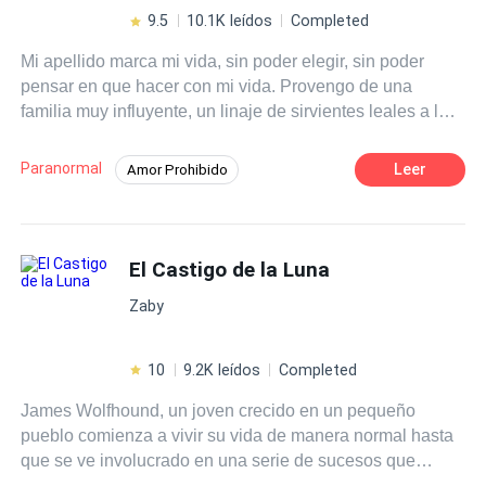
9.5
10.1K leídos
Completed
Mi apellido marca mi vida, sin poder elegir, sin poder
pensar en que hacer con mi vida. Provengo de una
familia muy influyente, un linaje de sirvientes leales a los
vampiros.Cada sirviente comienza a los 16 años, e
pasado huyendo para no ser una sirvienta, pero pronto
Paranormal
Leer
Amor Prohibido
será mi cumpleaños 16 y seré sirvienta de un vampiro,
Universo Alterno
Vampiro
¿podré hacerlo? Neferet alguien con un pasado oscuro
que cree haber perdido los sentimientos hace mucho
Romance oscuro
Diferencia de Edad
tiempo, la elije para ser su sirvienta, ¿escapara de su
El Castigo de la Luna
Aventurera
POV en primera persona
destino?
Zaby
10
9.2K leídos
Completed
James Wolfhound, un joven crecido en un pequeño
pueblo comienza a vivir su vida de manera normal hasta
que se ve involucrado en una serie de sucesos que
definitivamente cambiaran el resto de su vida por