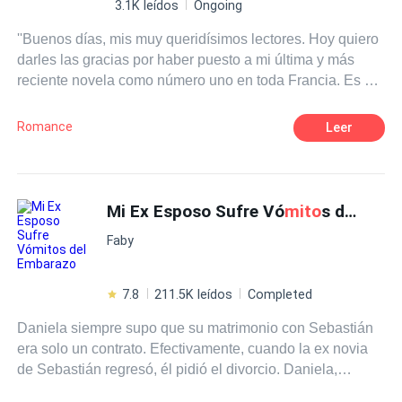
3.1K leídos
Ongoing
''Buenos días, mis muy queridísimos lectores. Hoy quiero
darles las gracias por haber puesto a mi última y más
reciente novela como número uno en toda Francia. Es un
honor para mí hacer historias con las que las personas se
sientan identificadas. Ya mismo estoy pensando en mi
Romance
Leer
próximo libro, tengo un título y estará ambientada en la
capital de mi país: parís. ¿Qué por qué voy a escribir una
historia que se desarrollará justo en la ciudad del amor, si
mis temas predilectos son sobre el desamor y sus
Mi Ex Esposo Sufre Vó
mito
s del Embarazo
trágicos finales? Pues, me he propuesto demostrar que,
Faby
detrás de todo el teatro del romance, se encuentra una
cruda realidad que las personas no quieren aceptar o se
niegan a verlo. Y eso es porque… El amor es un
mito
''.
7.8
211.5K leídos
Completed
Daniela siempre supo que su matrimonio con Sebastián
era solo un contrato. Efectivamente, cuando la ex novia
de Sebastián regresó, él pidió el divorcio. Daniela,
embarazada y sin dinero, fue obligada a abandonar su