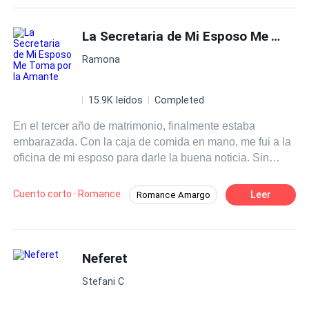
La Secretaria de Mi Esposo Me Toma por la Amante
Ramona
15.9K leídos
Completed
En el tercer año de matrimonio, finalmente estaba
embarazada. Con la caja de comida en mano, me fui a la
oficina de mi esposo para darle la buena noticia. Sin
embargo, su secretaria me confundió con una amante.
Ella me arrojó la comida sobre la cabeza, me desvistió y
Cuento corto · Romance
Leer
Romance Amargo
me golpeó hasta que sufrí un aborto. —Una sirviente,
Giro Inesperado
Venganza
Amante
¿osas seducir al señor Guzmán y ¿osas estar
embarazada de él? Hoy te enseñaré el destino que
merece un hijo de una amante. Luego, con satisfacción,
Neferet
le preguntó a mi esposo: —Señor Guzmán, he eliminado
Stefani C
a una sirviente que quería seducirte, ¿cómo me vas a
recompensar?