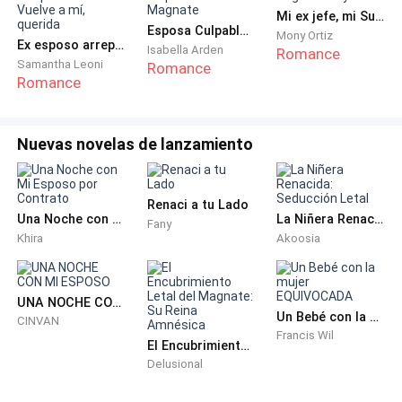
Mi ex jefe, mi Sugar Daddy
Esposa Culpable del Magnate
Mony Ortiz
Ex esposo arrepentido: Vuelve a mí, querida
Isabella Arden
Romance
Samantha Leoni
Romance
Romance
Nuevas novelas de lanzamiento
Renaci a tu Lado
Una Noche con Mi Esposo por Contrato
La Niñera Renacida: Seducción Letal
Fany
Khira
Akoosia
UNA NOCHE CON MI ESPOSO
Un Bebé con la mujer EQUIVOCADA
CINVAN
Francis Wil
El Encubrimiento Letal del Magnate: Su Reina Amnésica
Delusional