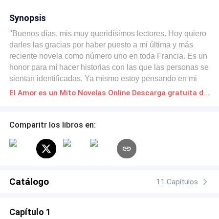
Synopsis
''Buenos días, mis muy queridísimos lectores. Hoy quiero
darles las gracias por haber puesto a mi última y más
reciente novela como número uno en toda Francia. Es un
honor para mí hacer historias con las que las personas se
sientan identificadas. Ya mismo estoy pensando en mi
próximo libro, tengo un título y estará ambientada en la
El Amor es un Mito Novelas Online Descarga gratuita de PDF
capital de mi país: parís. ¿Qué por qué voy a escribir una
historia que se desarrollará justo en la ciudad del amor, si
mis temas predilectos son sobre el desamor y sus
Comparitr los libros en:
trágicos finales? Pues, me he propuesto demostrar que,
detrás de todo el teatro del romance, se encuentra una
cruda realidad que las personas no quieren aceptar o se
niegan a verlo. Y eso es porque… El amor es un mito''.
Catálogo
11 Capítulos
Capítulo 1