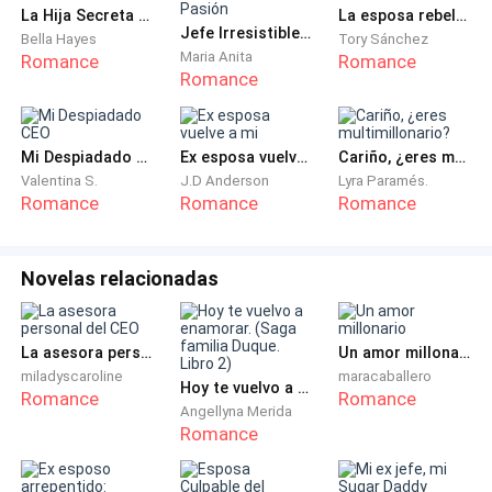
—Comencemos por ti. ¿Estudias?—Sí. Actualment
La Hija Secreta del Millonario
La esposa rebelde del Árabe
Jefe Irresistible: Rendida a su Pasión
Bella Hayes
Tory Sánchez
Maria Anita
Romance
Romance
Romance
Mi Despiadado CEO
Ex esposa vuelve a mi
Cariño, ¿eres multimillonario?
Valentina S.
J.D Anderson
Lyra Paramés.
Romance
Romance
Romance
Novelas relacionadas
La asesora personal del CEO
Un amor millonario
miladyscaroline
maracaballero
Hoy te vuelvo a enamorar. (Saga familia Duque. Libro 2)
Romance
Romance
Angellyna Merida
Romance