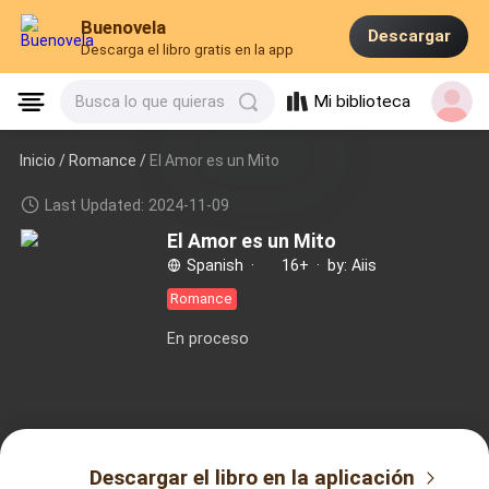
Buenovela
Descargar
Descarga el libro gratis en la app
Mi biblioteca
Busca lo que quieras
Inicio /
Romance
/
El Amor es un Mito
Last Updated: 2024-11-09
El Amor es un Mito
Spanish
·
16+
·
by: Aiis
Romance
En proceso
Descargar el libro en la aplicación