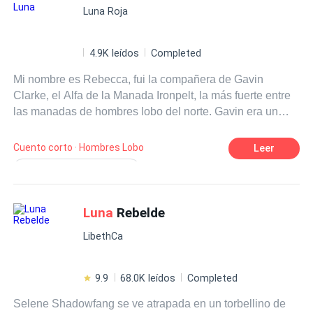
Luna Roja
4.9K leídos
Completed
Mi nombre es Rebecca, fui la compañera de Gavin
Clarke, el Alfa de la Manada Ironpelt, la más fuerte entre
las manadas de hombres lobo del norte. Gavin era un
genio para los negocios, de esos que solo aparecen una
vez por siglo; sus redes comerciales se extendían por
Cuento corto · Hombres Lobo
Leer
una docena de manadas del norte, convirtiendo a la suya
Reconquista Desesperada
en un imperio próspero. Fui suya durante cuatro años.
Dulce y Doloroso
Compañero
Estábamos juntos, esperando nuestra ceremonia de
unión... hasta que Vivian, su amor de la infancia, regresó.
Luna
Rebelde
Amigos de la Infancia
Matrimonio
En el instante en que los vi reunirse, la verdad me hizo
Drama Familiar
LibethCa
pedazos: lo que yo creía que era amor nunca fue más
que una ilusión mía. Solo tenía ojos para ella. Yo solo
había sido... conveniente. Al menos nunca me había
9.9
68.0K leídos
Completed
marcado. No había un vínculo de apareamiento, solo
Selene Shadowfang se ve atrapada en un torbellino de
papeleo del Consejo de la Manada. Eso lo hacía todo