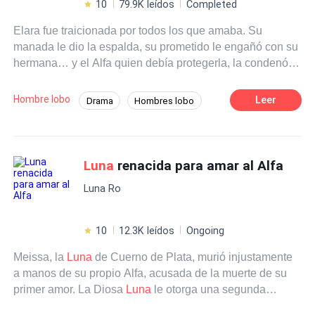
10
79.9K leídos
Completed
Elara fue traicionada por todos los que amaba. Su
manada le dio la espalda, su prometido le engañó con su
hermana… y el Alfa quien debía protegerla, la condenó.
Exiliada y rota, Elara jura no volver a ser la loba débil que
todos despreciaron. Hasta que cae en manos del reino de
Hombre lobo
Leer
Drama
Hombres lobo
Rosso, y en los brazos de Jarek el rey Alfa de la manada
Poder Femenino
Luna
Licántropo
enemiga, que es tan peligroso como misterioso. Él no
quiere una
Luna
. No cree en vínculos. Pero el destino
Traición
Venganza
De Débil a Fuerte
tiene otros planes. Elara está destinada a ser su
Luna
.
Luna
renacida para amar al Alfa
Ahora, Elara deberá elegir: huir del lazo que la une a su
Luna Ro
enemigo… o usarlo para vengarse y reclamar el poder
que siempre le negaron. Una cosa es segura: esta vez,
ella será implacable.
10
12.3K leídos
Ongoing
Meissa, la
Luna
de Cuerno de Plata, murió injustamente
a manos de su propio Alfa, acusada de la muerte de su
primer amor. La Diosa
Luna
le otorga una segunda
oportunidad: renacer en el pasado y cambiar su destino.