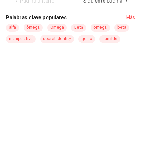
Pagina anterior
Siguiente página
para que me mires?<< -¿Porque me miras de esa
manera? -Quiero tenerte. Segundo libre ya disponible
Palabras clave populares
Más
"Ellie"
alfa
ômega
Omega
Beta
omega
beta
manipulative
secret identity
gênio
humilde