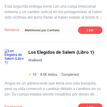
Esta segunda entrega viene con una carga emocional
extrema y un cambio radical en los protagonistas al haber
sido víctimas del terror frente al haber estado al borde de
la muerte. La experiencia fatídica dio paso a la madurez y
reflexión en sus sentimientos, los obstáculos ahora serán
Romance
Leer
Matrimonio por Contrato
más difíciles con un asesino suelto y humillado por la
Romance oscuro
Arrogante
mano de Yoli. ¿Se aclararán los secretos? ¿Se
resolverán los conflictos? ¿Qué saldrá a la luz en torno a
Infidelidad
CEO
Pasión
la lectura del Testamento dejado por Michel Sherman?
Los Elegidos de Salem (Libro 1)
Independiente
Traición
Acompañemos en este viaje a los personajes de esta
Ritmo Rápido
khalliwell
historia, con un cúmulo de emociones por dilucidar.
¡Gracias por leer! J'kty...
10
8.5K leídos
Completed
Angus es un adolescente que tenía una vida tranquila,
pero su vida comenzó a cambiar debido a cambios en su
ser. Su cuerpo estaba siendo invadidos por dones de
descendencia de hechiceros. La comunidad de
hechiceros se verá afectada por los cazadores, por eso
Paranormal
Leer