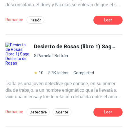
desconsolada. Sidney y Nicolás se enteran de que él se
encuentra en la otra punta del país y tienen que mover
cielo y mar para recuperarlo aunque éste no se acuerde
Romance
Leer
Pasión
de ellos. ¿Pero cuando hay amor todo no es posible?
Desafío a las Expectativas
Despiadado
Éste es el segundo de libro de la saga Hermanos Harris.
El primer libro tiene como título: Enamorada de un
Profesor
Ritmo Rápido
Rebelde
misógino.
Desierto de Rosas (libro 1) Saga Desierto de Rosas
Traición
Acción
S.PamelaT.Beltrán
10
8.3K leídos
Completed
Darla es una joven detective que conoce, en su primer
día de trabajo, a un hombre enigmático que la llevará a
vivir una intensa y fuerte relación debatida entre el amor,
la pasión y el deseo. Demostrando que el verdadero
amor sobrepasa todos los obstáculos... Pero que puede,
Romance
Leer
Detective
Agente
o quizas, no ser para siempre. ¿Podrá el amor sucumbir
Perdón
Romance oscuro
Rebelde
ante el miedo, la desesperación, el dolor y la traición y