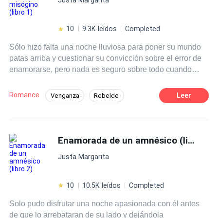
mundo que nunca pensó posible para ella. ¿Podrán Mía
y Joaquín sobrepasar los límites de los prejuicios, la
discriminación y sus propias dudas? ¿Esta historia tendrá
10
9.3K leídos
Completed
un final feliz o terminará alguien con el corazón roto?
Sólo hizo falta una noche lluviosa para poner su mundo
patas arriba y cuestionar su convicción sobre el error de
enamorarse, pero nada es seguro sobre todo cuando
tiene a un hermano que nunca se rinde y hace lo posible
por hacerlo cambiar de idea cueste lo que cueste.
Romance
Leer
Venganza
Rebelde
Profesor
Malentendido
Pasión
Campus
Ritmo Rápido
Acción
Enamorada de un amnésico (libro 2)
Justa Margarita
10
10.5K leídos
Completed
Solo pudo disfrutar una noche apasionada con él antes
de que lo arrebataran de su lado y dejándola