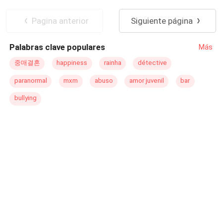
ser capaz de esconderse sólo por que sí? Hay demonios,
Poder Femenino
Traición
Pasión
que los acompañan. Cada cual tiene un pasado,
Triángulo Amoroso
Pagina anterior
Siguiente página
¿también será eso un impedimento para que está
relación llegue a un final feliz? solo lo sabrás si lees las
Palabras clave populares
Más
páginas de está candente y romántica historia. Numero
de Derechos de Autor: 1707112931763
중매결혼
happiness
rainha
détective
paranormal
mxm
abuso
amor juvenil
bar
bullying