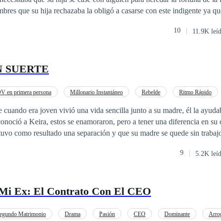
echazaba la obligó a casarse con este indigente ya que consideró que
él en cualquier momento, pero no tenía planeado que ellos se enamorarí
10
11.9K leí
todos a su alrededor.
N SUERTE
V en primera persona
Millonario Instantáneo
Rebelde
Ritmo Rápido
Primer Amor
 cuando era joven vivió una vida sencilla junto a su madre, él la ayuda
conoció a Keira, estos se enamoraron, pero a tener una diferencia en su
 tuvo como resultado una separación y que su madre se quede sin trabaj
 un día recibió la herencia de un padre que no conocía y su vida cambi
9
5.2K leí
spués con su primer amor.
Mi Ex: El Contrato Con El CEO
egundo Matrimonio
Drama
Pasión
CEO
Dominante
Arro