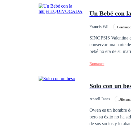
Un Bebé con 
Francis Wil
Contempo
Embarazo
Matrim
SINOPSIS Valentina creyó que llevaba en su vientre al hijo de su esposo muerto. Era su única oportunidad de
conservar una parte de
bebé no era de su mar
acostumbrado a contro
Romance
en algo mucho más pel
lejos, más decidido par
todo, Valentina tendrá
Solo con un be
lo que considera suyo.
Anaell Ianes
Diferenc
CEO
Despiadad
Owen es un hombre de 4
pero su éxito no ha si
de sus socios y lo ab
desconfianza y dolor. 