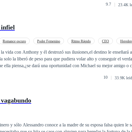
9.7
23.4K l
o en esos encuentros un alivio temporal para sus heridas. Anna es una joven llena
ión, que lucha cada día para superar las dificultades económicas que en
e en profesora. Trabaja sin descanso para pagar la universidad y se afer
infiel
 en una relación con un novio que vive a su costa, tocando el violín en 
tiempo. A veces, Anna se pregunta si en su vida podría haber algo más
an
Romance oscuro
Poder Femenino
Ritmo Rápido
CEO
Hereder
 chispa que ninguno de los dos esperaba. Él, con su corazón endurecido
rencia de Edad
Traición
 la vida con Anthony y él destrozó sus ilusiones,el destino le enseñará a
 el cinismo de sus relaciones pasajeras; ella, con una luz de esperanza a
o amor que
, descubrirán que el amor puede surgir de los lugares más inesperados y
ue ella piensa,¿se dará una oportunidad con Michael su mejor amigo o ce
ran, pueden sanar de formas sorprendentes.
10
33.9K leí
 vagabundo
nero y sólo Alessandro conoce a la madre de su esposa falsa quien le sa
a necesitaba que su hija se case con alguien para heredar la fortuna de la 