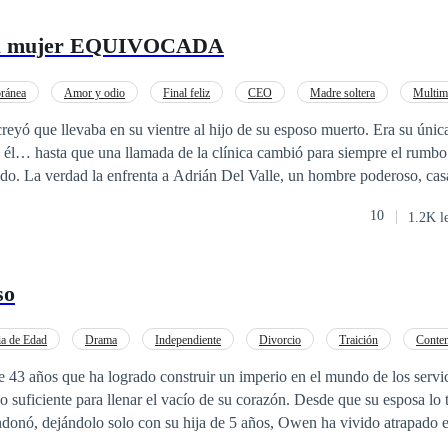
la mujer EQUIVOCADA
ránea
Amor y odio
Final feliz
CEO
Madre soltera
Multimi
onio por Contrato
Bebé Adorable
 él… hasta que una llamada de la clínica cambió para siempre el rumbo 
ido. La verdad la enfrenta a Adrián Del Valle, un hombre poderoso, ca
lar todo lo que toca. Lo que comienza como una disputa por el niño pro
10
1.2K l
igroso. Porque Adrián no sabe retroceder. Y cuanto más intenta Valent
ece él a entrar en su vida. Entre secretos, escándalos y una verdad capa
 que proteger a su hijo incluso de Adrián, un hombre que no sabe acept
so
ia de Edad
Drama
Independiente
Divorcio
Traición
Conte
o
3 años que ha logrado construir un imperio en el mundo de los servici
do suficiente para llenar el vacío de su corazón. Desde que su esposa lo
andonó, dejándolo solo con su hija de 5 años, Owen ha vivido atrapado
Incapaz de abrirse nuevamente al amor, intenta ahogar su tristeza con r