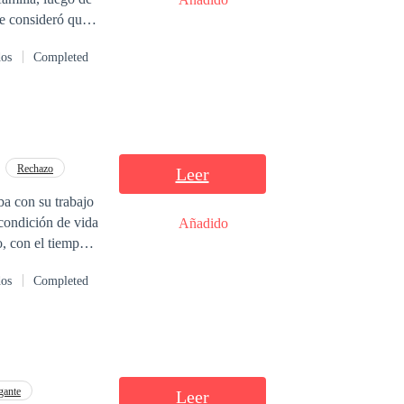
an ciegamente
dos
Completed
Rechazo
Leer
ba con su trabajo
 condición de vida
Añadido
o, con el tiempo
ó por completo,
dos
Completed
gante
Leer