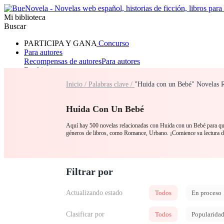
Mi biblioteca
Buscar
PARTICIPA Y GANA
Concurso
Para autores
Recompensas de autores
Para autores
Ranking
Navegar
Inicio /
Palabras clave /
"Huida con un Bebé" Novelas R
Novelas
Cuentos Cortos
Todos
Romance
Hombre lobo
Mafia
Sistema
Fantasía
Urbano
LG
Huida Con Un Bebé
Aquí hay 500 novelas relacionadas con Huida con un Bebé para que 
géneros de libros, como Romance, Urbano. ¡Comience su lectu
Filtrar por
Actualizando estado
Todos
En proceso
Clasificar por
Todos
Popularida