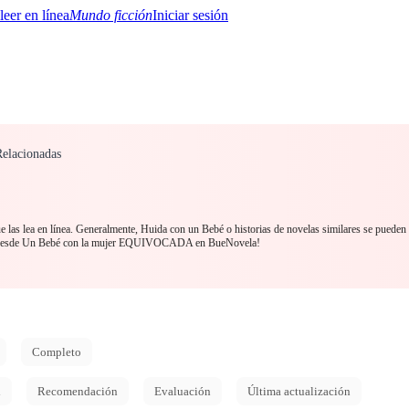
Mundo ficción
Iniciar sesión
elacionadas
BTQ+
YA/TEEN
Paranormal
Misterio/Thriller
Oriental
Juegos
Historia
MM
las lea en línea. Generalmente, Huida con un Bebé o historias de novelas similares se pueden 
ra desde Un Bebé con la mujer EQUIVOCADA en BueNovela!
Completo
d
Recomendación
Evaluación
Última actualización