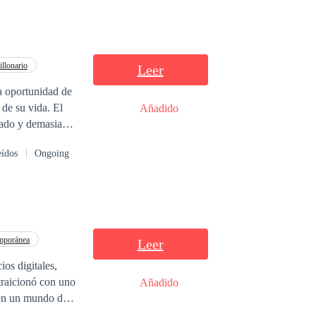
llonario
Leer
de su vida. El
Añadido
sado y demasiado
nto se convierte
eídos
Ongoing
ina mantenerlo
z de destruirlo
ar un no ni perder
mporánea
Leer
os digitales,
 traicionó con uno
Añadido
 en un mundo de
elaciones fugaces