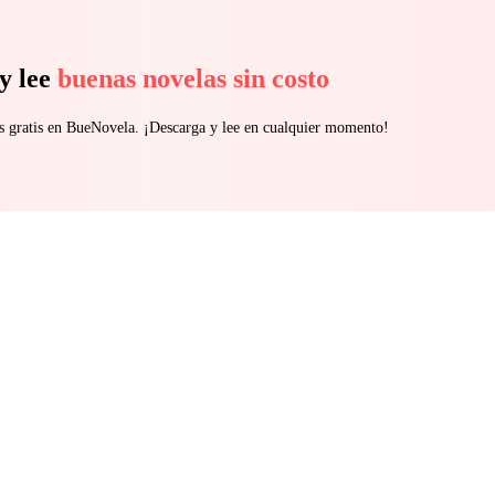
e a los medios que está embarazada del hijo mayor del imperio Dryde
y lee
buenas novelas sin costo
s gratis en BueNovela. ¡Descarga y lee en cualquier momento!