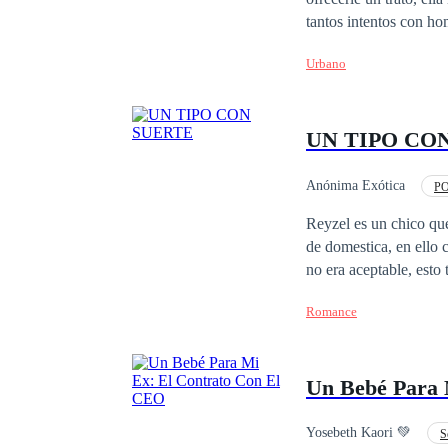
tantos intentos con hombres que su hija r
se podía deshacer de 
Urbano
poniendo en peligro a 
UN TIPO CO
Anónima Exótica
PO
CEO
Drama
Reyzel es un chico que
de domestica, en ello 
no era aceptable, esto
el se quedó solo, pero
Romance
encontrándose años de
Un Bebé Para 
Yosebeth Kaori 💚
S