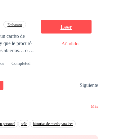
Embarazo
Leer
un carrito de
y que le procuró
Añadido
os abiertos… o al
. Creció entre los
dos
Completed
strar que,
dora, inteligente
yor de los Dryden…
Siguiente
timientos que
a familiar. ¿Qué
no más como un
Más
Cadence,
n personal
ação
historias de miedo para leer
 hacerlo esperar.
addie,