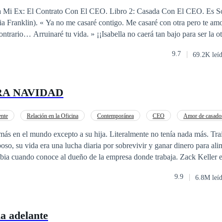
o
Amor de casados
Embarazo
o Con El CEO. Libro 2: Casada Con El CEO. Es Solo Un Contrato
 con otra pero te amo solo a ti, así que
 vida. » ¡¡Isabella no caerá tan bajo para ser la otra mujer y
 con su ex de la universidad, le cambiará la
9.7
69.2K leí
or culpa de su ex prometido. Jameson Howard el primer amor de Isabella,
, como un poderoso CEO de nada menos que una compañía global y rival
por un año y ten a mi heredero, a cambio limpiaré tu imagen, te ayudar
RA NAVIDAD
ntador como para ser rechazado ahora que Isabella
tra en su corazón?
ente
Relación en la Oficina
Contemporánea
CEO
Amor de casado
o
POV en tercera persona
Identidad oculta
Ritmo Rápido
más en el mundo excepto a su hija. Literalmente no tenía nada más. Tra
so, su vida era una lucha diaria por sobrevivir y ganar dinero para ali
ia cuando conoce al dueño de la empresa donde trabaja. Zack Keller er
día catalogar como huracán, llegaba húmedo y caliente y arrasaba todo 
9.9
6.8M leí
 un magnate de la industria deportiva, con una de las mayores agencias 
go su perfecto mundo se vino abajo después de descubrir en un mismo 
e había perdido a su bebé a propósito. Por desgracia, Zack ya le habí
a adelante
que era algo de lo que no se podía retractar. Cuando debe volver a los Alpes