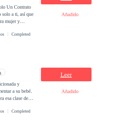
Añadido
dos
Completed
 del ex de ella.
é con tu venganza
s
Leer
icionada y
mentar a su bebé.
Añadido
a esa clase de
a su paso. A sus
dos
Completed
de representación
día que su novia
a dado la buena