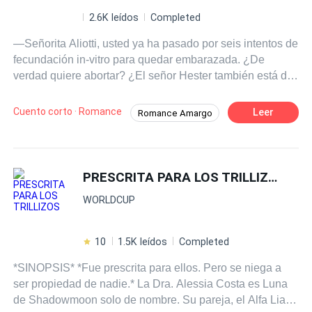
2.6K leídos
Completed
—Señorita Aliotti, usted ya ha pasado por seis intentos de
fecundación in-vitro para quedar embarazada. ¿De
verdad quiere abortar? ¿El señor Hester también está de
acuerdo? —Por él no se preocupe. Yo estoy segura, él
también estará de acuerdo —la voz de Bellona Aliotti
Cuento corto · Romance
Leer
Romance Amargo
sonaba cansada después de una noche sin dormir, pero
Arrepentirse
Sin Sentimientos
mantenía un matiz de voluntad inquebrantable. —La
cirugía para interrumpir el embarazo será dentro de una
semana. Vaya coincidencia que dentro de una semana
PRESCRITA PARA LOS TRILLIZOS
sería su aniversario con Roberto Hester. Pero quizás así
WORLDCUP
era lo mejor. Que todo termine desde donde todo
comenzó. Con el pasaje de avión ya reservado, Bellona
deslizó con tristeza su mano sobre su estómago, donde
10
1.5K leídos
Completed
una vida en formación crecía dentro de ella. Por cinco
*SINOPSIS* *Fue prescrita para ellos. Pero se niega a
años, había esperado con ansias este momento. Pero
ser propiedad de nadie.* La Dra. Alessia Costa es Luna
nunca se imaginó que, el día en que aquel sueño
de Shadowmoon solo de nombre. Su pareja, el Alfa Liam,
finalmente se hizo realidad, sería ella misma quien dijese