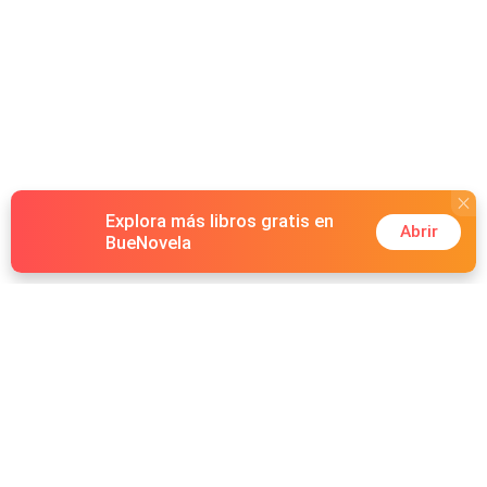
Explora más libros gratis en
Abrir
BueNovela
Hot Genres
Romance
Recursos
Hombre lobo