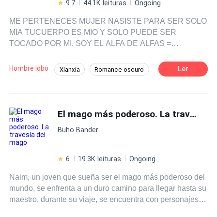
9.7
44.1K leituras
Ongoing
ME PERTENECES MUJER NASISTE PARA SER SOLO
MIA TUCUERPO ES MIO Y SOLO PUEDE SER
TOCADO POR MI. SOY EL ALFA DE ALFAS =
DARMON BERNET Y MI LOBO ENEGOR. LO MAS
IMPORTANTE ENCONTRAR A NUESTRA PAREJA
Hombre lobo
Ler
Xianxia
Romance oscuro
DESTINADA. MI CUERPO MUSCULOSO SOY DE PIEL
Híbrido
Aventurera
Alfa
CLARA Y CABELLO LARGO RUBIO Y OJOS AZULES.
NUESTRO BETA MI MEJOR AMIGO = MAREO DAG Y
SU LOBO LUPUZ. EL ES DE PIEL CANELA, CUERPO
El mago más poderoso. La travesía del mago
MUSCULOSO DE OJOS VERDES CLARO CABELLO
Buho Bander
RUBIO OSCURO MEDIO LARGO. MI DELTA = ALDAIR
GAROU Y SU LOBO RIFUS. SUPIEL OSCURA Y SU
CABELLO NEGRO CORTO OJOS COLOR AMARILLO Y
6
19.3K leituras
Ongoing
SU CUERPO MUSCULOSO. VIVIMOS EN UN PUEBLO
Naim, un joven que sueña ser el mago más poderoso del
EN LAS MONTAÑAS DE LABAHUNT EN LO
mundo, se enfrenta a un duro camino para llegar hasta su
PROFUNDO DE CANADA UN PUEBLO DONDE YO
maestro, durante su viaje, se encuentra con personajes
MANDO. LA BRUJA SAGA ELLA A SIDO LEAN A MI
fantásticos que lo ayudarán a cumplir su sueño, y le
MANTENIENDO EL PUEBLO CON UN ECHISO PARA