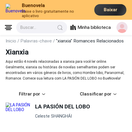
Buenovela
Baixar
Baixe o livro gratuitamente no
aplicativo
Minha biblioteca
Buscar...
Inicio /
Palavras-chave /
"xianxia" Romances Relacionados
Xianxia
Aqui estão 4 novels relacionadas a xianxia para você ler online.
Geralmente, xianxia ou histórias de novelas semelhantes podem ser
encontradas em vários gêneros de livros, como Hombre lobo, Paranormal,
Romance. Comece sua leitura com LA PASIÓN DEL LOBO no BueNovela!
Filtrar por
Classificar por
LA PASIÓN DEL LOBO
Celeste SHANGHÁI