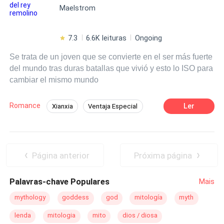
Maelstrom
ESO ES DE FAMILIAS Y SUS OJOS SON NEGROS.
7.3
6.6K leituras
Ongoing
Se trata de un joven que se convierte en el ser más fuerte
del mundo tras duras batallas que vivió y esto lo ISO para
cambiar el mismo mundo
Romance
Ler
Xianxia
Ventaja Especial
Nivelación
Aventurera
De Débil a Fuerte
Dragón
Independiente
Guerrero/a
Página anterior
Próxima página
Palavras-chave Populares
Mais
mythology
goddess
god
mitología
myth
lenda
mitologia
mito
dios / diosa