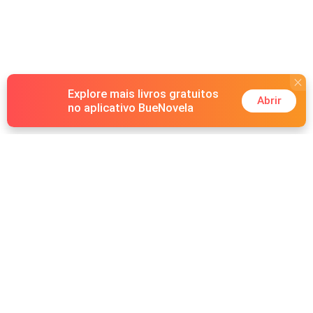
Explore mais livros gratuitos
Abrir
no aplicativo BueNovela
Hot Genres
Romance
Recursos
Lobisomem
Palavras-chave
Redes sociais
Máfia
Pesquisas importantes