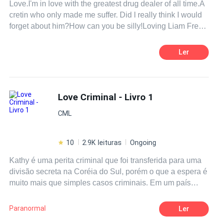
Love.I'm in love with the greatest drug dealer of all time.A
cretin who only made me suffer. Did I really think I would
forget about him?How can you be silly!Loving Liam Frey
is the hardest thing to do.
Ler
Love Criminal - Livro 1
CML
10
2.9K leituras
Ongoing
Kathy é uma perita criminal que foi transferida para uma
divisão secreta na Coréia do Sul, porém o que a espera é
muito mais que simples casos criminais. Em um país
totalmente diferente ela se verá dividida entre seus
parceiros, mas ela terá que fazer uma escolha. Mas isso
Paranormal
Ler
não quer dizer que até lá ela não irá conhecê-los