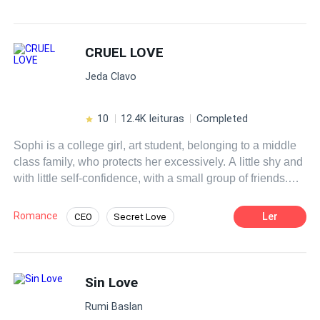
intimamente...
CRUEL LOVE
Jeda Clavo
10
12.4K leituras
Completed
Sophi is a college girl, art student, belonging to a middle
class family, who protects her excessively. A little shy and
with little self-confidence, with a small group of friends.
Her world is shaken when she goes on a date with her
friends and at the last minute they cancel, she finds
Romance
Ler
CEO
Secret Love
herself alone in a restaurant eating with a bottle of wine
Age Gap
Dark Romance
on her table, when the man who will turn her world upside
down appears, a thirty year old Italian, millionaire
Forbidden Love
Fast-Paced Plot
businessman, used to always getting his own way, hard-
Sin Love
Contemporary
hearted and distrustful of women due to his past
Rumi Baslan
experiences. Both are attracted to each other and give