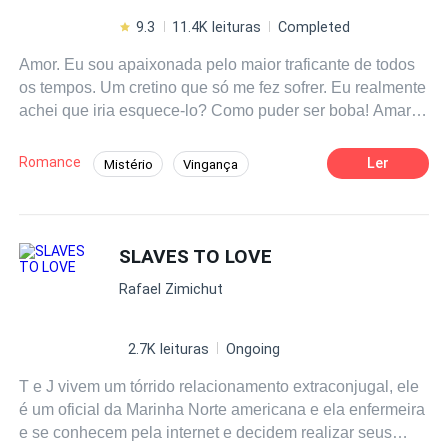
9.3
11.4K leituras
Completed
Amor. Eu sou apaixonada pelo maior traficante de todos
os tempos. Um cretino que só me fez sofrer. Eu realmente
achei que iria esquece-lo? Como puder ser boba! Amar
Liam Frey é a coisa mais difícil de fazer.
Romance
Ler
Mistério
Vingança
Traição
Contemporâneo
Mafia
Aventura
SLAVES TO LOVE
Rafael Zimichut
2.7K leituras
Ongoing
T e J vivem um tórrido relacionamento extraconjugal, ele
é um oficial da Marinha Norte americana e ela enfermeira
e se conhecem pela internet e decidem realizar seus