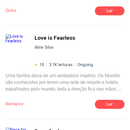
sonhos mais obscuros e secretos, porém, toda ação há
uma reação, e a deles foi além do que poderiam
Outro
Ler
imaginar.
Love is Fearless
Aline Silva
10
3.1K leituras
Ongoing
Uma família dona de um verdadeiro império. Os Morello
são conhecidos por terem uma rede de resorts e hotéis
espalhados pelo mundo, toda a direção fica nas mãos de
Richard Morello, um homem viúvo com idade avançada
onde possui dois filhos sendo eles Antony Morello e
Romance
Ler
Melissa Morello . Sua preocupação sempre foi manter
seus dois netos em segurança e deixar para eles apenas
o legado dentro da lei para os mesmo.