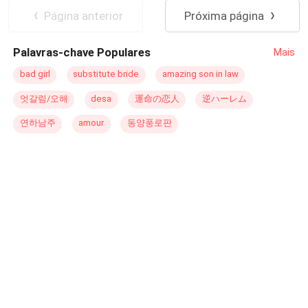
vidas?
Página anterior
Próxima página
Palavras-chave Populares
Mais
bad girl
substitute bride
amazing son in law
엇갈림/오해
desa
運命の恋人
逆ハーレム
연하남주
amour
동양풍로판