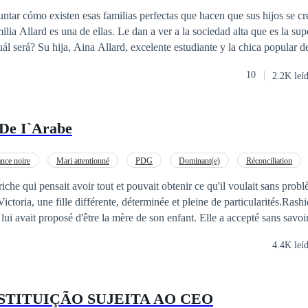
ntar cómo existen esas familias perfectas que hacen que sus hijos se c
ilia Allard es una de ellas. Le dan a ver a la sociedad alta que es la sup
 chica popular del CJ, se piensa
alable. Todo cambiará cuando al instituto entra un chico nuevo. ¿Le har
10
2.2K leí
 lo perfecto no existe y pintaba ante todos un mundo color de rosa cua
 fascinante, mágico. Pero la
 De I`Arabe
er un romance… Sin Perfección.
nce noire
Mari attentionné
PDG
Dominant(e)
Réconciliation
che qui pensait avoir tout et pouvait obtenir ce qu'il voulait sans pro
Victoria, une fille différente, déterminée et pleine de particularités.Rashi
t lui avait proposé d'être la mère de son enfant. Elle a accepté sans savoi
vie pour toujours.Victoria pourra-t-elle suivre le contrat à la lettre sa
4.4K leí
ster à ses côtés sans donner son cœur et ses émotions même s'il ne croit 
STITUIÇÃO SUJEITA AO CEO