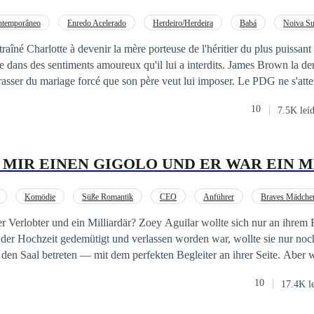
ntemporâneo
Enredo Acelerado
Herdeiro/Herdeira
Babá
Noiva Su
Diferença de Idade
Gravidez
traîné Charlotte à devenir la mère porteuse de l'héritier du plus puissa
des sentiments amoureux qu'il lui a interdits. James Brown la demande en
mariage forcé que son père veut lui imposer. Le PDG ne s'attendait pas à ce
douceur et sa beauté, le captive, ce qui l'a amené à faire d'elle son escl
10
7.5K leí
 de tomber follement amoureuse de lui, car ce sentiment lui a apporté b
rs avec le bébé au milieu.
Komödie
Süße Romantik
CEO
Anführer
Braves Mädche
te Chance
Milliardär? Zoey Aguilar wollte sich nur an ihrem Ex rächen.
der Hochzeit gedemütigt und verlassen worden war, wollte sie nur noch
Saal betreten — mit dem perfekten Begleiter an ihrer Seite. Aber wer kann ihr
hrem gekauften Gigolo plötzlich ein Milliardär wurde? Zoey starrt auf
10
17.4K l
ci, der arrogante und unerträglich gutaussehende CEO der Vinícola Bel
des — und spürt, wie ihr der Boden unter den Füßen wegbricht. Kein Problem?