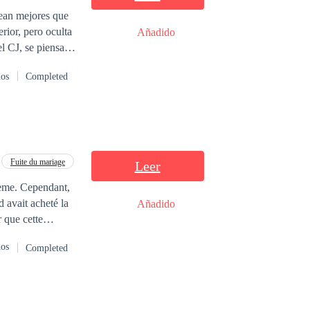
rean mejores que
erior, pero oculta
Añadido
á cambiar esa
dos
Completed
ndo en realidad es
Fuite du mariage
Leer
blème. Cependant,
d avait acheté la
Añadido
r que cette
ns tomber amoureuse
dos
Completed
pas en l'amour ?