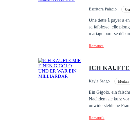
Escritora Palacio
Co
Aventura
CEO
Une dette à payer a en
sa faiblesse, elle plonge dans 
mariage pour se débarrasser du 
que Charlotte, avec sa 
Romance
elle a commis l'erreur
tourments et de douleu
Kayla Sango
Modern
Vertragsehe
Zwei
Ein Gigolo, ein falscher Verlobter und ein 
Nachdem sie kurz vor 
unwiderstehliche Frau den 
erklären, warum aus i
Romantik
sich: Christian Belluc
reichsten Männer des Lan