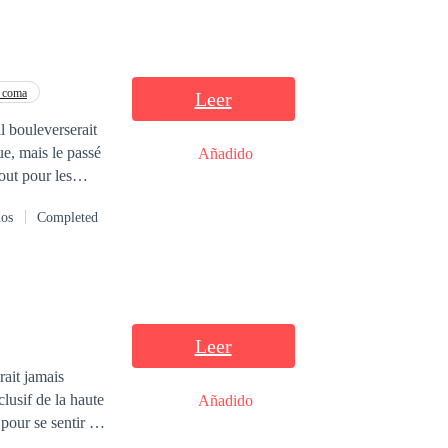
e coma
Leer
l bouleverserait
e, mais le passé
Añadido
tout pour les
il est condamné
dos
Completed
Leer
rait jamais
clusif de la haute
Añadido
ûtant et