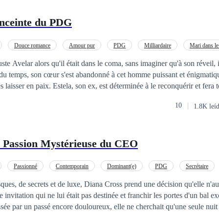
Enceinte du PDG
Douce romance
Amour pur
PDG
Milliardaire
Mari dans l
ge de convenance
te Avelar alors qu'il était dans le coma, sans imaginer qu'à son réveil, i
l du temps, son cœur s'est abandonné à cet homme puissant et énigmatiqu
es laisser en paix. Estela, son ex, est déterminée à le reconquérir et fera 
guste devront se battre pour découvrir si leur mariage a un avenir ou s'
10
1.8K leí
Passion Mystérieuse du CEO
Passionné
Contemporain
Dominant(e)
PDG
Secrétaire
Femme enceinte qui fuit
ques, de secrets et de luxe, Diana Cross prend une décision qu'elle n'au
 invitation qui ne lui était pas destinée et franchir les portes d'un bal ex
'elle n'attendait pas, c'était de rencontrer un homme énigmatique, envo