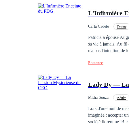
L'Infirmière 
Carla Cadete
Drame
Grossesse
Maria
Patricia a épousé Augus
sa vie à jamais. Au fi
n'a pas l'intention de l
séparer. Patricia et Au
Romance
depuis le début.
Lady Dy — La 
Mitha Souza
Adulte
Aventure d'une nuit
Lors d'une nuit de mas
imaginée : accepter une
société florentine. Blessée par un passé encore douloureux, elle ne cherchait qu'une seule nuit pour se sentir à
nouveau vivante. Ce qu