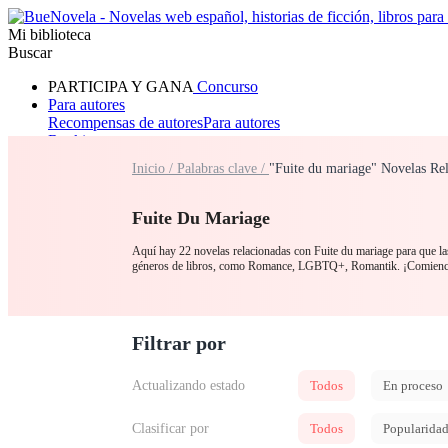
Mi biblioteca
Buscar
PARTICIPA Y GANA
Concurso
Para autores
Recompensas de autores
Para autores
Ranking
Navegar
Inicio /
Palabras clave /
"Fuite du mariage" Novelas Re
Novelas
Cuentos Cortos
Todos
Romance
Hombre lobo
Mafia
Sistema
Fantasía
Urbano
LG
Fuite Du Mariage
Aquí hay 22 novelas relacionadas con Fuite du mariage para que las
géneros de libros, como Romance, LGBTQ+, Romantik. ¡Comience 
Filtrar por
Actualizando estado
Todos
En proceso
Clasificar por
Todos
Popularida