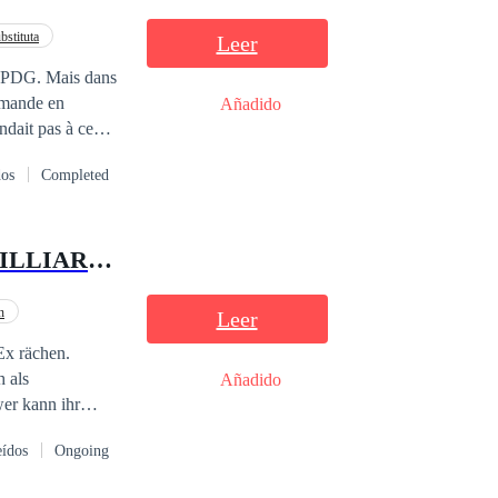
bstituta
Leer
nt PDG. Mais dans
Añadido
ave sexuelle, mais
dos
Completed
eaucoup de
ICH KAUFTE MIR EINEN GIGOLO UND ER WAR EIN MILLIARDÄR
n
Leer
 als
Añadido
 den Mann vor
eídos
Ongoing
lucci — einer der