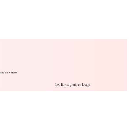
 Romance
Sci-Fi
Guerra
Otros
rar en varios
Lee libros gratis en la app