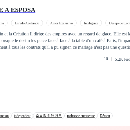
Problem! Das ganze Internet glaubt jetzt, dass sie ein Paar sind. Und da
E A ESPOSA
, um das Weingut seiner Familie
ur aus dieser Geschichte herauskommen, ohne verklagt zu werden. Doch
klichkeit immer mehr verschwimmt, merkt Zoey, dass sie vielleicht in 
ama
Enredo Acelerado
Amor Exclusivo
Inteligente
Desejo de Cont
erlieben. — Ich wurde schon einmal verlassen, Christian. Und
o
Casamento por Contrato
 et la Création ​Il dirige des empires avec un regard de glace. Elle est l
en. — Wer sagt, dass du diesmal die Einzige wärst, die etwas
Lorsque le destin les place face à face à la table d'un café à Paris, l'impa
ent à tous les contrats qu'il a pu signer, ce mariage n'est pas une quest
 unmöglich widerstehen kann. Wird Zoey den Mut haben, ihr Herz noc
 fusion d'essences. Ensemble, ils découvrent qu'ils sont les architectes 
10
5.2K leí
, chaque mot et chaque secret partagé érige les murs d'un paradis partic
arrête. Dans cette histoire, l'amour n'est pas seulement un sentiment, c'e
où la froideur du PDG rencontre enfin la chaleur de l'éternité.
uction
independent
축복을 위한 전투
maîtresse entretenue
Démon