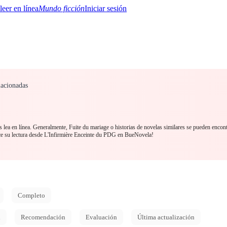
Mundo ficción
Iniciar sesión
lacionadas
BTQ+
YA/TEEN
Paranormal
Misterio/Thriller
Oriental
Juegos
Historia
MM
 lea en línea. Generalmente, Fuite du mariage o historias de novelas similares se pueden encont
su lectura desde L'Infirmière Enceinte du PDG en BueNovela!
Completo
d
Recomendación
Evaluación
Última actualización