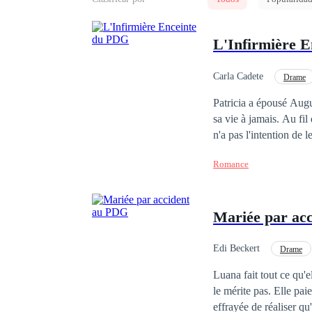
L'Infirmière 
Carla Cadete
Drame
Grossesse
Maria
Patricia a épousé Augus
sa vie à jamais. Au fi
n'a pas l'intention de l
séparer. Patricia et Au
Romance
depuis le début.
Mariée par ac
Edi Beckert
Drame
Mariage de convenance
Luana fait tout ce qu'e
le mérite pas. Elle pai
effrayée de réaliser qu