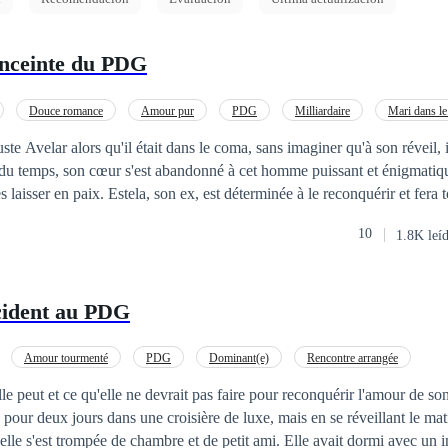
Enceinte du PDG
Douce romance
Amour pur
PDG
Milliardaire
Mari dans l
ge de convenance
te Avelar alors qu'il était dans le coma, sans imaginer qu'à son réveil, i
l du temps, son cœur s'est abandonné à cet homme puissant et énigmatiqu
es laisser en paix. Estela, son ex, est déterminée à le reconquérir et fera 
guste devront se battre pour découvrir si leur mariage a un avenir ou s'
10
1.8K leí
cident au PDG
Amour tourmenté
PDG
Dominant(e)
Rencontre arrangée
Mariage éclair
lle peut et ce qu'elle ne devrait pas faire pour reconquérir l'amour de so
e pour deux jours dans une croisière de luxe, mais en se réveillant le mati
'elle s'est trompée de chambre et de petit ami. Elle avait dormi avec un 