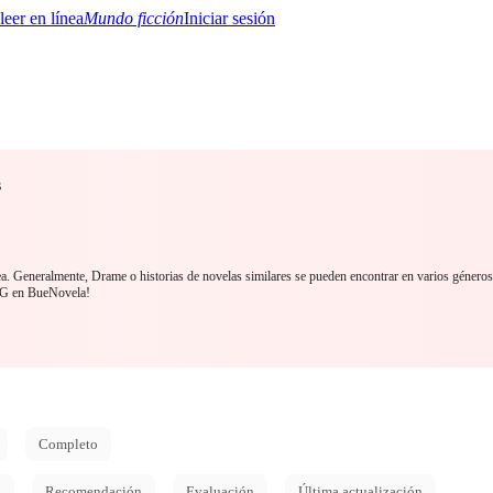
Mundo ficción
Iniciar sesión
s
BTQ+
YA/TEEN
Paranormal
Misterio/Thriller
Oriental
Juegos
Historia
MM
ea. Generalmente, Drame o historias de novelas similares se pueden encontrar en varios géneros
PDG en BueNovela!
Completo
d
Recomendación
Evaluación
Última actualización