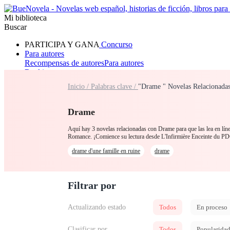
Mi biblioteca
Buscar
PARTICIPA Y GANA
Concurso
Para autores
Recompensas de autores
Para autores
Ranking
Navegar
Inicio /
Palabras clave /
"Drame " Novelas Relacionada
Novelas
Cuentos Cortos
Todos
Romance
Hombre lobo
Mafia
Sistema
Fantasía
Urbano
LG
Drame
Aquí hay 3 novelas relacionadas con Drame para que las lea en lín
Romance. ¡Comience su lectura desde L'Infirmière Enceinte du 
drame d'une famille en ruine
drame
Filtrar por
Actualizando estado
Todos
En proceso
Clasificar por
Todos
Popularida