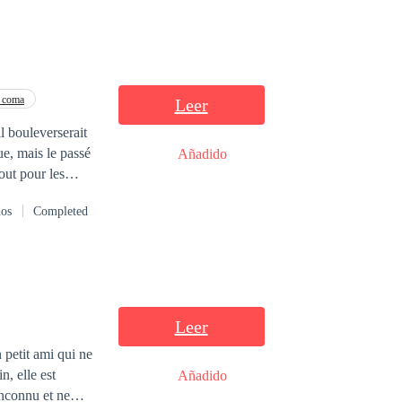
e coma
Leer
l bouleverserait
e, mais le passé
Añadido
tout pour les
il est condamné
dos
Completed
Leer
n petit ami qui ne
n, elle est
Añadido
inconnu et ne