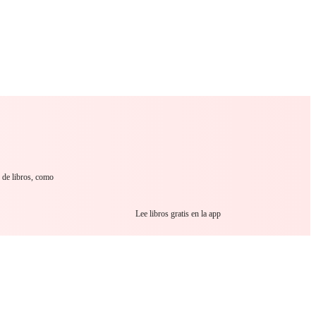
 Romance
Sci-Fi
Guerra
Otros
 de libros, como
Lee libros gratis en la app