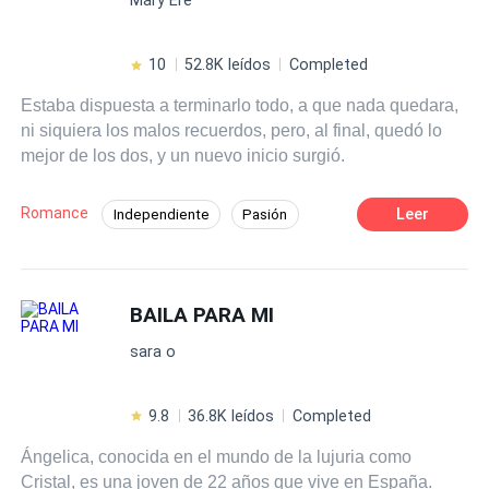
podría ser la plenitud d tu felicidad. ¿Quién sabe?
10
52.8K leídos
Completed
Estaba dispuesta a terminarlo todo, a que nada quedara,
ni siquiera los malos recuerdos, pero, al final, quedó lo
mejor de los dos, y un nuevo inicio surgió.
Romance
Leer
Independiente
Pasión
Segunda Oportunidad
Rebelde
CEO
Traición
Ritmo Rápido
Venganza
BAILA PARA MI
Acción
sara o
9.8
36.8K leídos
Completed
Ángelica, conocida en el mundo de la lujuria como
Cristal, es una joven de 22 años que vive en España.