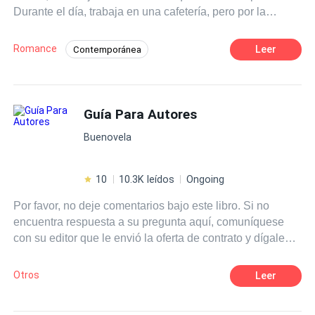
Durante el día, trabaja en una cafetería, pero por la
noche, se convierte en stripper. No es una elección
voluntaria; ha caído en las garras de la mafia blanca.
Romance
Leer
Contemporánea
Luciano De Lucca, un poderoso mafioso temido en toda
Romance oscuro
Mafia
Europa, no se deja intimidar por nadie. Sin embargo, todo
cambia cuando presencia el sensual baile de la bella
POV en primera persona
Venganza
Ángelica. Algo extraño despierta en él, llevándolo a
Guía Para Autores
CEO
Traición
Perdón
enfrentarse a problemas con la misma mafia blanca.
Despiadado
Buenovela
10
10.3K leídos
Ongoing
Por favor, no deje comentarios bajo este libro. Si no
encuentra respuesta a su pregunta aquí, comuníquese
con su editor que le envió la oferta de contrato y dígale
que mejore esta guía. ¡Gracias por su cooperación!
Otros
Leer