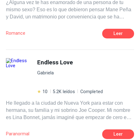
¿Alguna vez te has enamorado de una persona de tu
mismo sexo? Eso es lo que debieron pensar Mane Peña
y David, un matrimonio por conveniencia que se ha
acabado convirtiendo en una tórrida historia de amor.
Mane, el hombre de la casa, está roto por dentro, y David,
Romance
Leer
David ni siquiera sabe lo que significa sentir debido a su
pasado. ¿Qué va a pasar cuando dos almas heridas se
unan? ¿Qué va a pasar cuando el amor irrumpa en sus
vidas?
Endless Love
Gabriela
10
5.2K leídos
Completed
He llegado a la ciudad de Nueva York para estar con
hermana, su familia y mi sobrino Joe Cooper. Mi nombre
es Lina Bonnet, jamás imaginé que empezar de cero en
un lugar nuevo iba a ser tan complicado, encajar…me
parece imposible. La Universidad parece un reto dificil de
Paranormal
Leer
conseguir, claro, no ser de este país tampoco me ayuda,