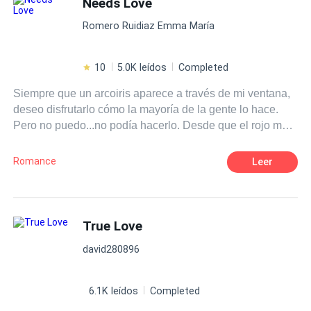
Needs Love
perder ni a doblegarse ante él. Un nuevo ciclo escolar,
Romero Ruidiaz Emma María
nuevos personajes, un misterioso enemigo aparece y una
guerra amorosa que los terminará consumiendo.
¿Conseguirán Crys y Bastian sobrevivir a este nuevo
10
5.0K leídos
Completed
ciclo escolar sin destruirse? o por el contrario ¿Caerán
Siempre que un arcoiris aparece a través de mi ventana,
ante las tentaciones y pasiones más profundas de su
deseo disfrutarlo cómo la mayoría de la gente lo hace.
amor?
Pero no puedo...no podía hacerlo. Desde que el rojo me
recordaba a tus labios, El amarillo a tu opaco cabello, el
verde a tu suéter de rayas, y el rosa a tus mejillas.
Romance
Leer
True Love
david280896
6.1K leídos
Completed