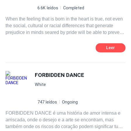
6.6K leídos
Completed
When the feeling that is born in the heart is true, not even
the social, cultural or racial differences that generate
prejudice in minds seared by pride will be able to prevent
two people from living a beautiful love story. PASSION
FORBIDDEN is a fictional story that allows the reader to
Leer
understand the power of two hearts that love each other
and everything they can conquer or overcome.
FORBIDDEN DANCE
White
747 leídos
Ongoing
FORBIDDEN DANCE é uma história de amor intensa e
arriscada, onde o desejo e a arte se encontram, mas
também onde os riscos do coração podem significar tudo