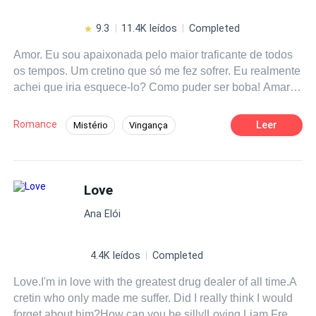
convierte en la perdición de Matteo. ¿Será ella la próxima
reina de la Cosa Nostra ¿O Matteo sellará el destino de
9.3
11.4K leídos
Completed
ella de la peor manera?
Amor. Eu sou apaixonada pelo maior traficante de todos
os tempos. Um cretino que só me fez sofrer. Eu realmente
achei que iria esquece-lo? Como puder ser boba! Amar
Liam Frey é a coisa mais difícil de fazer.
Romance
Leer
Mistério
Vingança
Traição
Contemporâneo
Mafia
Aventura
Love
Ana Elói
4.4K leídos
Completed
Love.I'm in love with the greatest drug dealer of all time.A
cretin who only made me suffer. Did I really think I would
forget about him?How can you be silly!Loving Liam Frey