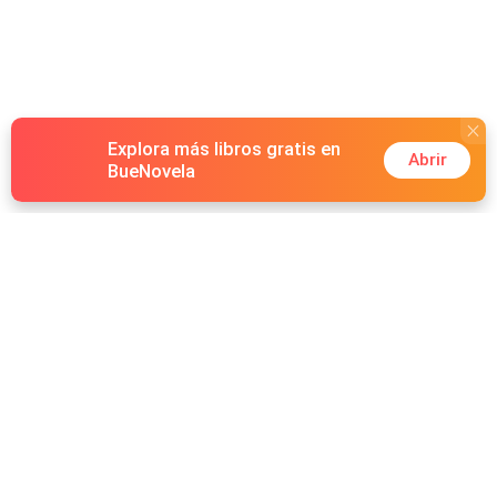
Explora más libros gratis en
Abrir
BueNovela
Hot Genres
Romance
Recursos
Hombre lobo
Palabras clave
Redes Sociales
Mafia
Búsquedas calientes