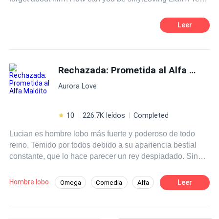
is the hardest thing to do.
Leer
Rechazada: Prometida al Alfa Maldito
Aurora Love
10
226.7K leídos
Completed
Lucian es hombre lobo más fuerte y poderoso de todo
reino. Temido por todos debido a su apariencia bestial
constante, que lo hace parecer un rey despiadado. Sin
embargo, esconde un secreto oscuro: su transformación
no es controlable, solo puede cambiar durante la luna
Hombre lobo
Leer
Omega
Comedia
Alfa
llena debido a un hechizo. Las prometidas que le han
Universo Alterno
Romance oscuro
presentado no pueden soportar su apariencia y huyen,
dejándolo solo y aislado. Cuando le proponen casarse
Drama
Triángulo Amoroso