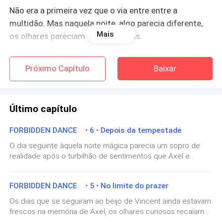
Não era a primeira vez que o via entre entre a
multidão. Mas naquela noite, algo parecia diferente,
Mais
os olhares pareciam mais intensos.
Vincent não era um homem facilmente
Próximo Capítulo
Baixar
impressionado. Tinha uma rotina cercada de reuniões,
decisões financeiras e estratégias de mercado. O
mundo das artes, especialmente o balé, parecia
Último capítulo
distante, quase irrelevante, para alguém como ele.
Mas isso há alguns meses atrás, antes de descobrir
FORBIDDEN DANCE • 6 • Depois da tempestade
Axel por meio de um amigo em comum. Ele havia o
￼O dia seguinte àquela noite mágica parecia um sopro de
trago para esse mundo e o fez notar a presença
realidade após o turbilhão de sentimentos que Axel e
daquele rapaz.
Vincent haviam compartilhado. O bailarino acordou primeiro,
lentamente, como se ainda estivesse imerso na névoa de
FORBIDDEN DANCE • 5 • No limite do prazer
prazeres da noite passada. O quarto estava em um silêncio
Estava determinado a ignorar e seguir a vida mas...
quase absoluto, a única luz vindo do brilho suave da manhã
naquela noite, algo o havia atraído para aquela gala.
Os dias que se seguiram ao beijo de Vincent ainda estavam
que filtrava pelas cortinas, iluminando a cama de maneira
frescos na memória de Axel, os olhares curiosos recaíam
Algo que ele não conseguia definir, mas que parecia
difusa. Ele estava deitado de lado, com o rosto virado para