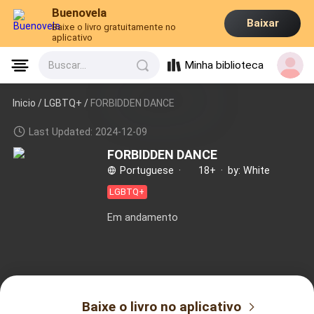
Buenovela
Baixar
Baixe o livro gratuitamente no
aplicativo
Minha biblioteca
Buscar...
Inicio /
LGBTQ+
/
FORBIDDEN DANCE
Last Updated: 2024-12-09
FORBIDDEN DANCE
Portuguese
·
18+
·
by: White
LGBTQ+
Em andamento
Baixe o livro no aplicativo