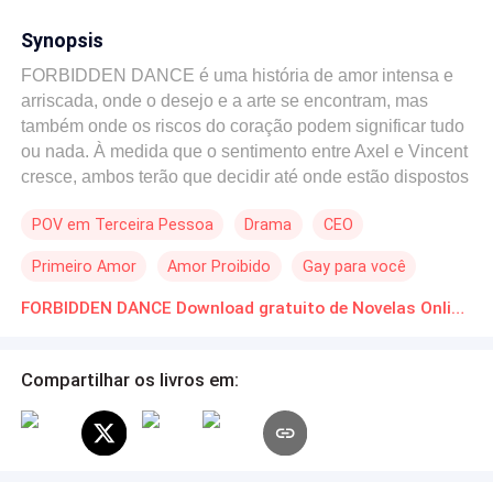
Synopsis
FORBIDDEN DANCE é uma história de amor intensa e
arriscada, onde o desejo e a arte se encontram, mas
também onde os riscos do coração podem significar tudo
ou nada. À medida que o sentimento entre Axel e Vincent
cresce, ambos terão que decidir até onde estão dispostos
a ir para viver o amor que parece impossível, mas que se
POV em Terceira Pessoa
Drama
CEO
revela, de maneira arrebatadora, a única coisa que eles
realmente desejam.
Primeiro Amor
Amor Proibido
Gay para você
FORBIDDEN DANCE Download gratuito de Novelas Online em PDF
Compartilhar os livros em: