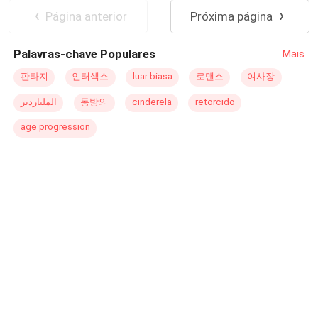
enfermeira
, mas a falta de dinheiro a fez trancar a
Adolescente
Contemporâneo
Página anterior
Próxima página
faculdade. Com poucos amigos, porém verdadeiros, ela
conta com Heloá, amiga considerada irmã. Rodrigo
Palavras-chave Populares
Mais
Bennett, um empresário rico e muito atraente. Insaciável
quando se trata de sexo. Ele é o sonho das mulheres,
판타지
인터섹스
luar biasa
로맨스
여사장
inclusive da sua ex namorada, a obsessiva Victória. Ele
الملياردير
동방의
cinderela
retorcido
não queria saber de compromisso até conhecer Cristine.
Em um leve acidente de carro, eles se encontram de uma
age progression
forma constrangedora, e tudo muda. Cristine se dá a
chance de viver um grande amor, mas a vida nem sempre
é do jeito que queremos. Seu passado volta a assombrá-
la e ela tera que lutar por sua vida e seu grande amor.
Uma história cheia de conflitos, brigas, traumas e
mistérios!