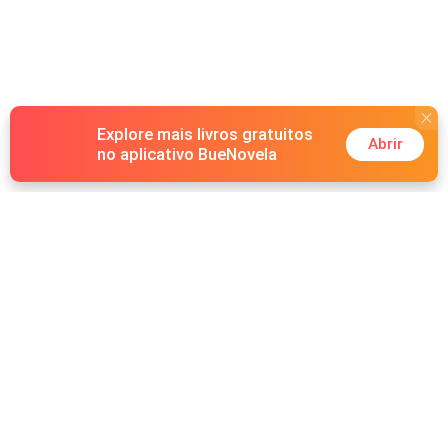
Explore mais livros gratuitos
Abrir
no aplicativo BueNovela
Hot Genres
Romance
Recursos
Lobisomem
Palavras-chave
Redes sociais
Máfia
Pesquisas importantes