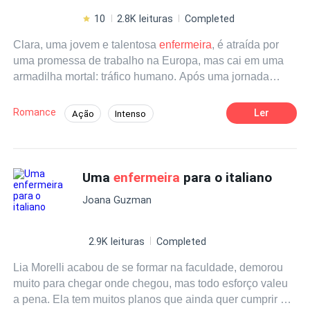
10
2.8K leituras
Completed
Clara, uma jovem e talentosa
enfermeira
, é atraída por
uma promessa de trabalho na Europa, mas cai em uma
armadilha mortal: tráfico humano. Após uma jornada
desesperadora, é resgatada por uma agência secreta. Ao
retornar ao Brasil, Clara reconstrói sua vida com a ajuda
Romance
Ler
Ação
Intenso
do irmão, novos amigos e um intrigante chef que desperta
Contemporâneo
Agente
Vingança
seus sentimentos. No entanto, sua tranquilidade é
interrompida quando a quadrilha a localiza. Para proteger
Reviravolta
De Fraco a Forte
sua liberdade e felicidade, Clara se une à agência que a
Uma
enfermeira
para o italiano
salvou, determinada a derrubar o império criminoso que
Joana Guzman
quase a destruiu. *Gêneros* Suspense, Romance, Ação.
2.9K leituras
Completed
Lia Morelli acabou de se formar na faculdade, demorou
muito para chegar onde chegou, mas todo esforço valeu
a pena. Ela tem muitos planos que ainda quer cumprir e