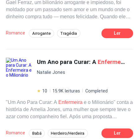
Gael Ferraz, um bilionário arrogante e impiedoso, foi
moldado por um passado sem amor e um mundo onde o
dinheiro compra tudo — menos felicidade. Quando ele
conhece Cecília, uma jovem
enfermeira
corajosa que
vive na favela, seu mundo de controle e frieza é abalado.
Romance
Ler
Arrogante
Tragédia
Ela desafia sua autoridade, resiste a suas tentativas de
Bilionário Instantâneo
CEO
Drama
comprá-la, e faz com que ele questione tudo o que
acredita.Entre o luxo e a pobreza, orgulho e desejo, surge
Contemporâneo
De Fraco a Forte
um intenso jogo de poder e paixão. Cecília, determinada
Um Ano para Curar: A
Enfermeira
e o 
a não se dobrar, e Gael, acostumado a ter tudo, precisam
Natalie Jones
enfrentar seus passados e as barreiras entre seus
mundos. Mas será que o amor pode sobreviver a tantos
conflitos e diferenças?
10
15.9K leituras
Completed
"Um Ano Para Curar: A
Enfermeira
e o Milionário" conta a
história de Amelia Jones, uma mulher que sempre teve o
azar como companheiro fiel. Após uma proposta
irrecusável para cuidar de um homem rico em uma
cadeira de rodas, ela vê a oportunidade de mudar sua
Romance
Ler
Babá
Herdeiro/Herdeira
vida e realizar seu sonho de estudar Literatura na