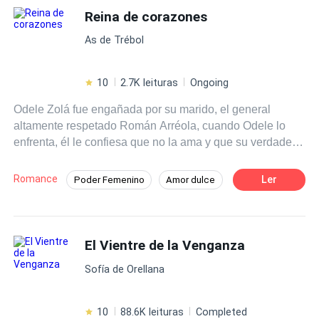
Reina de corazones
As de Trébol
10
2.7K leituras
Ongoing
Odele Zolá fue engañada por su marido, el general
altamente respetado Román Arréola, cuando Odele lo
enfrenta, él le confiesa que no la ama y que su verdadero
amor es la teniente Sabina Lara, en medio de su
discusión, son atacados por miembros de la organización
Romance
Ler
Poder Femenino
Amor dulce
criminal "La Baraja". Impotente, ve cómo Román salva a
CEO
Héroe / Heroína:
Mafia
Sabina en lugar de a ella y es herida de muerte. Sin
poder hacer nada, Román la abandona sabiendo que
De Odio al Amor
Venganza
morirá y a Odele se le rompe el corazón una vez más.
El Vientre de la Venganza
Desafío a las Expectativas
Más tarde, Odele despierta en un basurero en otro país,
Sofía de Orellana
no sabe cómo llegó a ahí, pero está viva y parece que
jamás fue herida. Sin dinero, contactos y sin hablar el
idioma de ese lugar, Odele se hace una promesa: Volverá
10
88.6K leituras
Completed