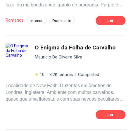
luxo, ou melhor dizendo, garoto de programa. Purple é
lecciones de vida que aprenderán. Acompáñame y
mulher solteira que há muito tempo já desistiu de
descubramos como las líneas entre lo bueno y lo malo se
encontrar o amor. Ela está de aniversário e resolve se dar
desdibujan en esta intensa historia
Romance
Ler
Intenso
Dominante
de presente, uma noite de muitos orgasmos e contrata os
Boa Menina
Aventura de Uma Noite
serviços do Dom. Só não esperava que essa noite lhe
despertasse algo mais do que desejo.
O Enigma da Folha de Carvalho
Mauricio De Oliveira Silva
10
3.2K leituras
Completed
Localidade de New Faith. Duzentos quilômetros de
Londres, Inglaterra. Ambiente com muitos carvalhos,
quase que uma floresta, e com suas névoas peculiares
com casas em estilos rústicos, de madeiras, muito
afastadas umas das outras. O chefe da família Evans de
Ler
nome Damian Joe Evans é um dos trabalhadores de uma
serraria e morador de uma dessas casas. Sai cedo para o