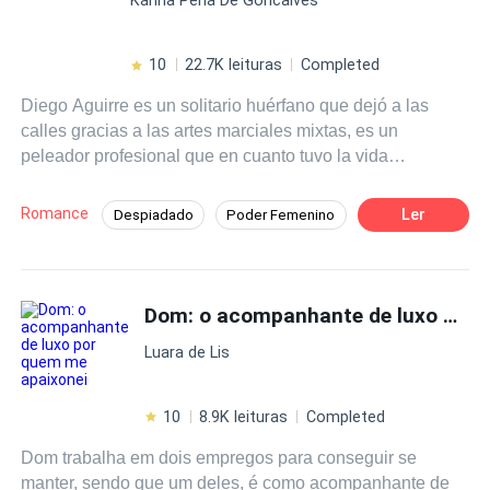
apuestos Larsson? Primera entrega de la saga chicas de
orfanato.
10
22.7K leituras
Completed
Diego Aguirre es un solitario huérfano que dejó a las
calles gracias a las artes marciales mixtas, es un
peleador profesional que en cuanto tuvo la vida
encaminada, con un buen trabajo y estabilidad como
gerente del gym del hotel Larsson Milán, lo arruinó al
Romance
Ler
Despiadado
Poder Femenino
meterse en problemas con un peligroso mafioso; el
Amor Prohibido
Rebelde
Mafia
enigmático Halcón, pensó que iba a morir al desafiarlo,
pero sobrevive y decide enmendar su vida. Rebeka
Contemporánea
Pasión
Larsson en una joven millonaria, hermosa y valiente que
Dom: o acompanhante de luxo por quem me apaixonei
ha sido desde siempre una tentación para él, sus
Luara de Lis
caminos no tendrían que haberse cruzado, no tenían que
ser más que compañeros de trabajo, pero el destino tenía
otros planes y son obligados a permanecer juntos
10
8.9K leituras
Completed
descubriendo lo que es el amor. Las apariencias no
Dom trabalha em dois empregos para conseguir se
siempre nos dicen la verdad, no todo lo que brilla es oro,
manter, sendo que um deles, é como acompanhante de
no podemos juzgar a las personas sin conocerlas,