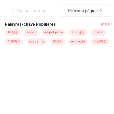
trabalho voltando do serviço somente à noite. Sua
esposa Corinne Abby Evans é do lar, mãe de duas
Página anterior
Próxima página
crianças de nomes: Alyssa Evans de 11 anos e James
Evans com 10. Sendo filhos dedicados e amorosos com
Palavras-chave Populares
Mais
todos. Mês de Setembro do ano de Dois Mil. A feliz rotina,
onde todos reunidos à mesa para o jantar é interrompida
폭스남
reborn
empolgante
기억상실
urbano
por dois fugitivos de uma cadeia local, onde em fuga
착한형수
academia
첫사랑
evolução
가상현실
deparam-se com a casa dos Evans, assim começando o
inferno deles. Supostamente matando a todos. Seus
corpos nunca foram encontrados. E os assassinos nunca
foram recapturados. Anos mais tarde em Londres,
crimes de assassinatos em série surgem, típicos de
assassinatos em série, e que o suposto Serial Killer deixa
sua assinatura em cada vítima, (uma folha de carvalho).
Crimes estes que passam a ser investigados por uma
detetive de nome Alexia Edwards de 27 anos, e conta
com a ajuda de sua equipe com o codinome Alfa, da
Scotland Yard. Alexia tem como uma lembrança da
família um pingente em formato da mesma folha que o
assassino deixa em seus corpos, onde toda a equipe