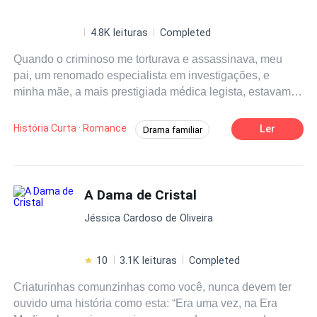
4.8K leituras
Completed
Quando o criminoso me torturava e assassinava, meu
pai, um renomado especialista em investigações, e
minha mãe, a mais prestigiada médica legista, estavam
acompanhando minha irmã, Sabrina Amorim, em uma
competição. O criminoso, que já havia sido preso pelo
História Curta · Romance
Ler
Drama familiar
meu pai e estava determinado a se vingar, cortou minha
Perito criminal
Arrependimento
língua e, logo depois, usou meu celular para ligar para
ele. Antes de encerrar a chamada, meu pai disse apenas
Parcial / Egoísta
Reviravolta
uma frase: — Não importa o que você tenha a dizer, hoje
A Dama de Cristal
Literatura sobre morte
a competição da sua irmã Sabi é o mais importante! —
Jéssica Cardoso de Oliveira
Pelo jeito, sequestrei a pessoa errada. Achei que eles
amassem mais a filha biológica! — O criminoso riu com
escárnio. No local do crime, meus pais ficaram
10
3.1K leituras
Completed
horrorizados com o estado terrível do cadáver.
Criaturinhas comunzinhas como você, nunca devem ter
Condenaram a crueldade do assassino, mas não
ouvido uma história como esta: “Era uma vez, na Era
reconheceram que a vítima brutalizada era sua própria