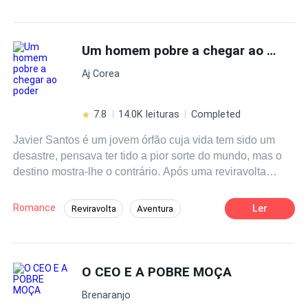
Intenso
Dominante
Boa Menina
reserva pra quem quer viver um grande amor
Advogado/Advogada
Amor Proibido
Um homem pobre a chegar ao poder
Gay para você
Perdão
Aj Corea
7.8
14.0K leituras
Completed
Javier Santos é um jovem órfão cuja vida tem sido um
desastre, pensava ter tido a pior sorte do mundo, mas o
destino mostra-lhe o contrário. Após uma reviravolta
repentina na sua vida, ele decide dar oportunidades a
outras pessoas, até conhecer o amor mas não seria por
Romance
Ler
Reviravolta
Aventura
muito tempo. Desanimado, decide começar uma nova
Enredo Acelerado
De Fraco a Forte
vida, mas o seu passado obriga-o a enfrentar tudo de
novo e sem imaginar que o pior ainda está para vir.
Contemporâneo
Bilionário Instantâneo
O CEO E A POBRE MOÇA
Brenaranjo