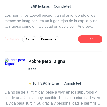
2.8K leituras
Completed
Los hermanos Lowell encuentran el amor donde ellos
menos se imaginan, en un lugar lejos de la capital y no
tan lujoso como en la ciudad en que viven. Andrew
Lowell, es un multimillonario, al que le gusta la
adrenalina de la ciudad. Su padre está muy metido en los
Romance
Ler
Drama
Dominante
negocios ilícitos, entonces su hijo paga las
Diferencia de Edad
Arrepentimiento
consecuencias junto a él. Paula Hernández, es una
muchacha humilde de campo, ella es alegre, también
Perdón
quiere capacitarse para salir adelante en la vida.
Pobre pero ¡Digna!
Sucederán unas series de acontecimientos, antes de que
Katie
ellos se amen. ¿Cómo los unirás el destino? Isabella
Lowell es una joven mujer, rica y caprichosa, que llega de
retirada a su país después de morir su tía y haber
10
3.9K leituras
Completed
terminado el bachillerato. Gonzalo Fernández es el
Lía no se deja intimidar, pese a vivir en los suburbios y
chófer que la recibe en el aeropuerto junto a su hermano
ser de una familia muy humilde, busca oportunidades en
Andrew, desde ese momento queda prendado de su
la vida para surgir. Su gracia y personalidad le permite
belleza y juventud.