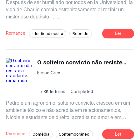
Después de ser humillado por todos en la Universidad, la
y ella avanza. “Ya nos habíamos visto antes" - siempre se
vida de Charlie cambia estrepitosamente al recibir un
lo repite. Emilia Vladi y Edu Costa viene de dos mundos
misterioso depósito. .......
totalmente diferentes. Mientras ella siempre dice pobre el
jefe, por qué siempre lo escucha pelear por teléfono con
su hijo, ella se pregunta quién es él... ¿ Qué pasará el día
Romance
Ler
Identidad oculta
Rebelde
en que ellos se encuentren?
Ritmo Rápido
Venganza
CEO
Millonario Instantáneo
O solteiro convicto não resiste a estudante romântica
Matrimonio por Contrato
POV en primera persona
Contemporánea
Eloise Grey
7.8K leituras
Completed
Pedro é um agrônomo, solteiro convicto, cresceu em um
ambiente tóxico e não acredita em relacionamentos,
Nicole é estudante de direito, acredita no amor e em
finais felizes, em meios as diferenças eles tentam fazer o
amor sobreviver a dificuldades e segredos do passado,
Romance
Ler
Comédia
Contemporâneo
se apaixone por esse casal e descubra o que o destino