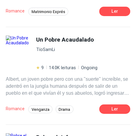
destacar en donde está, lo que le ayudará a defenderse
de la crueldad qué puede éxistir al convivir con personas
Romance
Ler
Matrimonio Exprés
de diferente clase social. Allí, donde jamás lo pensó,
Contemporánea
Venganza
encontrará el verdadero amor.
Identidad oculta
Policía
Comedia
Un Pobre Acaudalado
Poder Femenino
TíoSamLi
9
14.0K leituras
Ongoing
Albert, un joven pobre pero con una "suerte" increíble, se
adentró en la jungla humana después de salir de un
pueblo en el que vivían él y sus abuelos, logró ingresar a
una universidad, Albert noble y sincero no estaba
preparado para vivir una vida en la jungla humana.
Romance
Ler
Venganza
Drama
Abusado y excluido del resto por su gran pobreza, busca
Millonario Instantáneo
Comedia
vivir en paz y tranquilo, pero gracias a su "suerte" gana
medio millón de dólares en una lotería creyendo ser rico y
Acción
Heredero / Heredera
Campus
así convirtiéndose en un derrochador de primera.