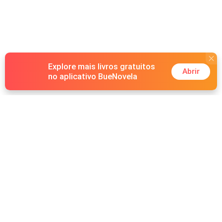
Explore mais livros gratuitos
Abrir
no aplicativo BueNovela
Hot Genres
Romance
Recursos
Lobisomem
Palavras-chave
Redes sociais
Máfia
Pesquisas importantes