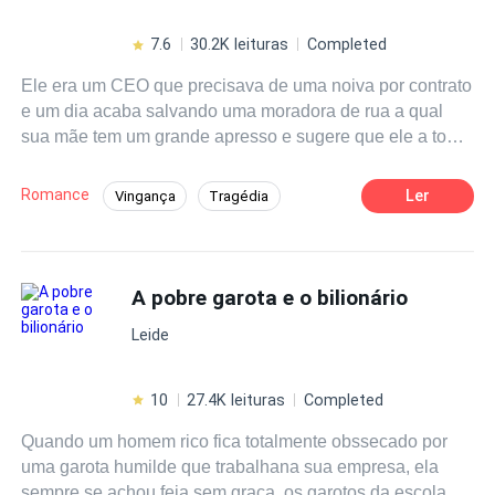
7.6
30.2K leituras
Completed
Ele era um CEO que precisava de uma noiva por contrato
e um dia acaba salvando uma moradora de rua a qual
sua mãe tem um grande apresso e sugere que ele a tome
como sua noiva. Um amor incomum entre eles surge e
várias adversidades também... Ele aguentaria tudo?
Romance
Ler
Vingança
Tragédia
Casamento por Contrato
Romance Sombrio
Drama
CEO
A pobre garota e o bilionário
Identidade Oculta
Perdão
Leide
10
27.4K leituras
Completed
Quando um homem rico fica totalmente obssecado por
uma garota humilde que trabalhana sua empresa, ela
sempre se achou feia sem graça, os garotos da escola