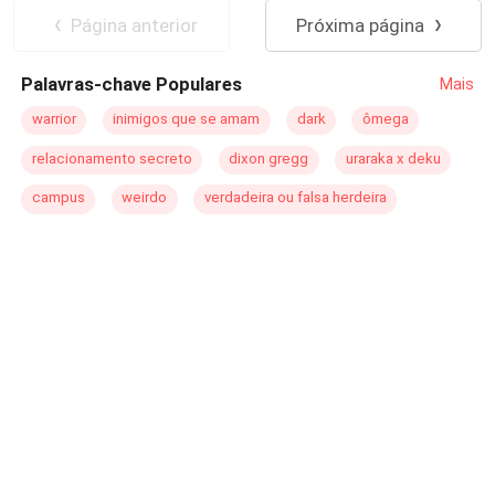
e talvez ela tenha encontrado uma verdadeira família.
Página anterior
Próxima página
Resta apenas convencer ao lindo e arrogante Heitor
Alves de Bragança que ela não é uma golpista disposta a
Palavras-chave Populares
Mais
se dar bem em cima de pessoas que só a ajudaram.
warrior
inimigos que se amam
dark
ômega
relacionamento secreto
dixon gregg
uraraka x deku
campus
weirdo
verdadeira ou falsa herdeira