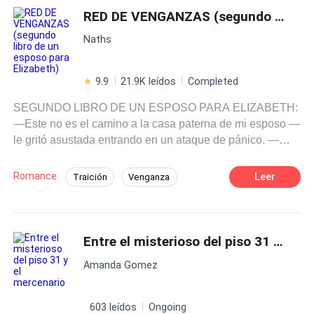
RED DE VENGANZAS (segundo libro de un esposo para Elizabeth)
Naths
9.9
21.9K leídos
Completed
SEGUNDO LIBRO DE UN ESPOSO PARA ELIZABETH:
—Este no es el camino a la casa paterna de mi esposo —
le gritó asustada entrando en un ataque de pánico. —
nunca te he dicho que iríamos a la casa de mi tío— le
contestó con burla. —qué te traes, eh, dime. Qué piensas
Romance
Leer
Traición
Venganza
hacer con nosotras— hablo ella tan rápido que sus
Acción
Mafia
Romance oscuro
palabras salían por sí solas. —con la pequeña Gabriela
nada, y contigo menos, ya te he dicho que no me gustas
Ritmo Rápido
americana insípida— le insultó poniendo cara de asco—
Entre el misterioso del piso 31 y el mercenario
en realidad no sé qué te vio mi primo para casarse con
Amanda Gomez
una mujer sin chiste como tú, eres de esas que solo sirve
para un revolcón— continuó con sus palabras hirientes.
— me alegra mucho que para ti no sea más que una
603 leídos
Ongoing