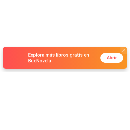
Explora más libros gratis en
Abrir
BueNovela
Hot Genres
Romance
Recursos
Hombre lobo