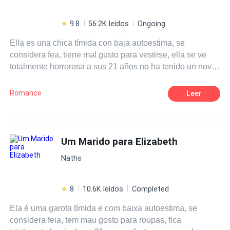
9.8
56.2K leídos
Ongoing
Ella es una chica tímida con baja autoestima, se
considera fea, tiene mal gusto para vestirse, ella se ve
totalmente horrorosa a sus 21 años no ha tenido un novio
y peor aún nunca nadie se ha fijado en ella por su
aspecto. Él es frío, arrogante, calculador y sobre todo muy
Romance
Leer
apuesto, siempre está bien vestido y todo lo que usa es
de la mejor marca porque le gusta llamar la atención de
los demás, adora ser envidiado. Siempre le gusta tener lo
mejor, las mujeres más bonitas y deseadas ellas tienen
Um Marido para Elizabeth
que ser sexis.
Naths
8
10.6K leídos
Completed
Ela é uma garota tímida e com baixa autoestima, se
considera feia, tem mau gosto para roupas, fica