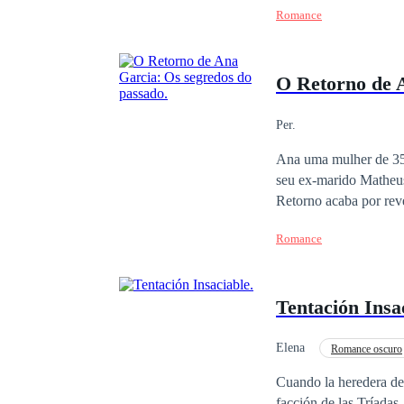
Romance
O Retorno de A
Per.
Ana uma mulher de 35 anos
seu ex-marido Matheus O
Retorno acaba por re
Matheus sabem da existência. Alguém que tem ser mantido nas sombras somente a observar. Será que depois
Romance
de tudo o que acontece
Tentación Insa
Elena
Romance oscuro
Matrimonio por Contrat
Cuando la heredera de
facción de las Tríadas