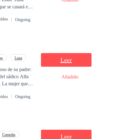
ue se casará es
 sustituta. Un
eídos
Ongoing
scubrirán que el
po
Luna
Leer
oso de su padre:
del sádico Alfa
Añadido
o. La mujer que
Silvercrest es su
eídos
Ongoing
antenerla a salvo.
posible: amor. ​
izó, Aria sella un
gada a elegir
rá el amor sanar
Comedia
Leer