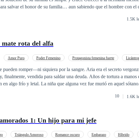
ara salvar el honor de su familia… aun sabiendo que el hombre con el q
etamente inaccesible. Para Tianyu, ella no es más que una obligación. Una
1.5K l
 en su vida. Pero Yuna es diferente a todo lo que él conoce. Demasiado valiente.
se compra con sangre y las promesas se rompen con traición, ambos de
mate rota del alfa
 guerra entre mafias… sino enamorarse de la persona equivocada.
Amor Puro
Poder Femenino
Protagonista femenina fuerte
Licántro
za
Primer Amor
 pueden romper—ni siquiera por la sangre. ​Aria era el secreto vergonz
y, finalmente, vendida para saldar una deuda. Años de tortura a manos 
 en algo frío y letal. La niña que alguna vez fue murió en aquel sótan
 cosa: venganza. ​Entonces conoce a Kael. ​El temido Alfa de la manada 
10
1.6K l
 (fated mate), y él es capaz de incendiar el mundo entero con tal de m
rabia y le ofrece todo: protección, devoción y lo único que ella creía im
or. Quiere sangre. ​Cuando Kael jura destruir a la manada que la esclav
namorados 1: Un hijo para mi jefe
ida que su vínculo se profundiza y la pasión se enciende, ella se ve obli
la ha mantenido con vida y el compañero que la hace querer vivir. ​¿Pod
, o la oscuridad los consumirá a ambos?
go
Triángulo Amoroso
Romance oscuro
Embarazo
Híbrido