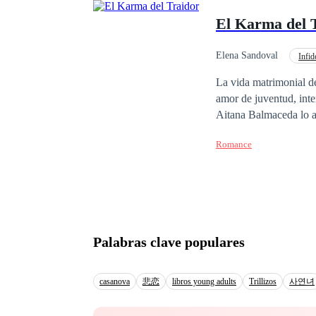
ojos azules, tez moren
El Karma del 
buscando a su mate, su
mandato, debe de tener
contra en la mezcla de 
Elena Sandoval
Infid
aledañas a la mujer indicada sin éxito. Keyla Nicolaou de 2
Poder Femenino
La vida matrimonial d
verdes, pelo güero, te
amor de juventud, inte
ningún hombre, está e
Aitana Balmaceda lo a
predestinada para toda
humilló mientras abraz
pronto llegará, lo más
Romance
insoportable, ni siqui
ojos azules, aunque el
gota que derramó el va
según la familia comet
manteniendo su dignida
plebeya, jamás supo qu
incapaz de reconocer a
pero a partir de los d
atrás su imagen de eje
inquieta como si algo estuviera próximo a pasa
importantes de la soci
reencuentro es difícil 
Palabras clave populares
reservaba sus sonrisas
del amor y de sus 
sombra nocturna frente
cheques en blanco, dis
casanova
悲恋
libros young adults
Trillizos
사연녀
preguntaba sobre su h
señor Uribe es simplem