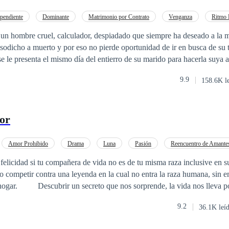
pendiente
Dominante
Matrimonio por Contrato
Venganza
Ritmo 
Romance oscuro
CEO
n hombre cruel, calculador, despiadado que siempre ha deseado a la m
sodicho a muerto y por eso no pierde oportunidad de ir en busca de su 
e le presenta el mismo día del entierro de su marido para hacerla suya a 
jer despierta las más insanas sensaciones, quiere su cuerpo, dominar su 
9.9
158.6K l
ndadosa y fiel creyente de Dios, tiene costrumbres religiosas que no p
ebe proteger aceptando la petición del malvado hombre que la engaña pa
or
la de fuego que la incendia sin ella proponérselo. Ingredientes como el cinismo,
 el desenfreno se enfrenta contra la inocencia, ingenuidad y pureza de 
Amor Prohibido
Drama
Luna
Pasión
Reencuentro de Amante
l infierno no esta tan lejos, cuando es su boca descubre que el fuego 
dad si tu compañera de vida no es de tu misma raza inclusive en su
 lleva por caminos que
e de nuestros
9.2
36.1K leí
 vencer tantas cosas, si nos lo proponemos.
turo alfa de la tribu de los montes Ródope, en Grecia, de 26 años