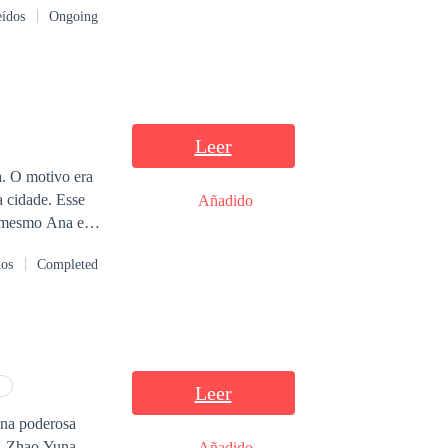
eídos
Ongoing
Leer
ra
dade. Esse
Añadido
m mesmo Ana e
dos
Completed
Leer
una poderosa
or. Zhao Yuna
Añadido