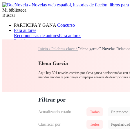
Mi biblioteca
Buscar
PARTICIPA Y GANA
Concurso
Para autores
Recompensas de autores
Para autores
Ranking
Navegar
Inicio /
Palabras clave /
"elena garcia" Novelas Relacio
Novelas
Cuentos Cortos
Todos
Romance
Hombre lobo
Mafia
Sistema
Fantasía
Urbano
LG
Elena Garcia
Aquí hay 301 novelas escritas por elena garcia o relacionadas con é
mundos vívidos y personajes complejos a través de descripciones 
Filtrar por
Actualizando estado
Todos
En proceso
Clasificar por
Todos
Popularida