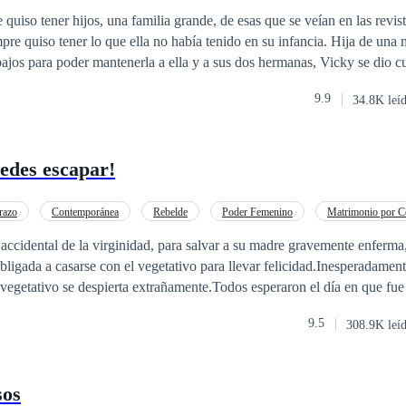
o
Contemporánea
CEO
uiso tener hijos, una familia grande, de esas que se veían en las revista
mpre quiso tener lo que ella no había tenido en su infancia. Hija de una
abajos para poder mantenerla a ella y a sus dos hermanas, Vicky se dio 
iar por completo esa mala vida que había llevado a causa de la desapa
9.9
34.8K leí
o es algo que
 periodistas y malas lenguas. Sus padres hicieron un pacto para casarlo 
 Para él aquello solo había sido parte de un juego, pero al llegar a los ve
edes escapar!
padres hablaba en serio cuando conoció a
 descubrió, que el desconocido con el que se había ido a la cama era s
razo
Contemporánea
Rebelde
Poder Femenino
Matrimonio por C
ido con otra mujer.
ón
Matrimonio Exprés
CEO
 accidental de la virginidad, para salvar a su madre gravemente enferm
ligada a casarse con el vegetativo para llevar felicidad.Inesperadamente
vegetativo se despierta extrañamente.Todos esperaron el día en que fu
bargo, Lucas Hernández, que siempre había sido cruel y despiadada, la 
9.5
308.9K leí
tipo vil provocó-Lucas, ¡tu esposa se embarazó del hijo de otro!-Luca
 los brazos de Ana y se arqueó las cejas,-Lo siento, mi esposa es mía y e
sos