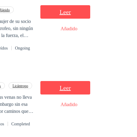
Rápido
Leer
ujer de su socio
trofeo, sin ningún
Añadido
la fuerza, el
espíritu y llegar
eídos
Ongoing
iensa romper, ama
ra saciar sus más
una mujer que cae
s
Licántropo
Leer
muchas veces no
s venas no lleva
Añadido
dos
Completed
 de edad humana,