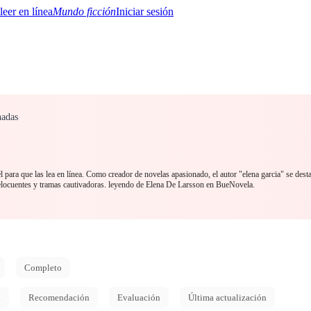
Mundo ficción
Iniciar sesión
nadas
BTQ+
YA/TEEN
Paranormal
Misterio/Thriller
Oriental
Juegos
Historia
MM
l para que las lea en línea. Como creador de novelas apasionado, el autor "elena garcia" se desta
elocuentes y tramas cautivadoras. leyendo de Elena De Larsson en BueNovela.
Completo
d
Recomendación
Evaluación
Última actualización