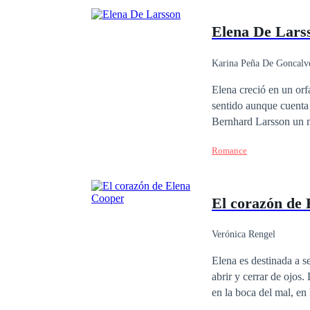
Elena De Lars
Karina Peña De Goncalv
Elena creció en un orf
sentido aunque cuenta
Bernhard Larsson un m
aventura sin tapujos. 
Romance
apuesto arquitecto y el
apuestos Larsson? Prim
El corazón de
Verónica Rengel
Elena es destinada a s
abrir y cerrar de ojos.
en la boca del mal, en 