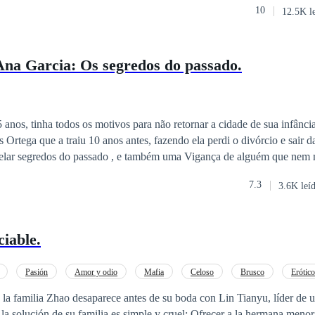
10
12.5K l
na Garcia: Os segredos do passado.
, tinha todos os motivos para não retornar a cidade de sua infância. O motivo e
rtega que a traiu 10 anos antes, fazendo ela perdi o divórcio e sair da ci
velar segredos do passado , e também uma Vigança de alguém que ne
7.3
3.6K leí
u no passado os 2 conseguiram superar essa situação e voltar.
ciable.
Pasión
Amor y odio
Mafia
Celoso
Brusco
Erótico
o
Diferencia de Edad
 la familia Zhao desaparece antes de su boda con Lin Tianyu, líder de 
, la solución de su familia es simple y cruel: Ofrecer a la hermana men