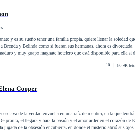
son
es
anato y es su sueño tener una familia propia, quiere llenar la soledad q
 a Brenda y Belinda como si fueran sus hermanas, ahora es divorciada,
aduro y muy guapo magnate hotelero que está disponible para ella si d
Elena fiel a sus convicciones lo rechazará, sin embargo, conocerá a Pab
10
80.9K leí
la no podrá resistirse a entregarse a la aventura. ¿Qué hará Elena al esta
era entrega de la saga chicas de orfanato.
 Elena Cooper
er esclava de la verdad envuelta en una raíz de mentira, en la que tendrá
 De pronto, él llegará y hará la pasión y el amor arder en el corazón de 
la jugada de la obsesión encubierta, en donde el misterio abrió sus ojos a