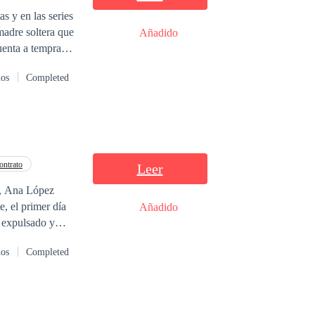
s y en las series
 madre soltera que
Añadido
cuenta a temprana
rición del hombre
dos
Completed
cuando el llegara
inticuatro,
u jefe, y peor
ontrato
Leer
a, Ana López
, el primer día
Añadido
e expulsado y
amaba, la protegía
dos
Completed
s miró al niño
l niño también es