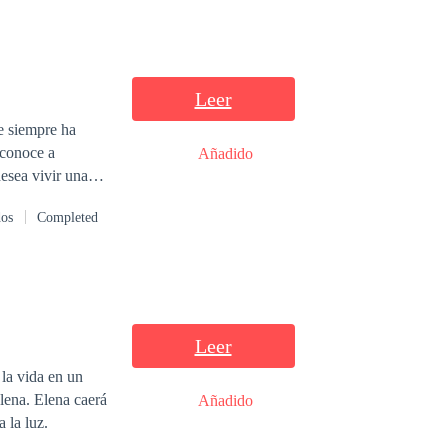
Leer
ue siempre ha
 conoce a
Añadido
esea vivir una
lo Larsson un
dos
Completed
r entre estos
Leer
 la vida en un
Elena. Elena caerá
Añadido
 la luz.