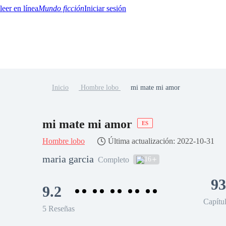
Mundo ficción
Iniciar sesión
Inicio
Hombre lobo
mi mate mi amor
BTQ+
YA/TEEN
Paranormal
Misterio/Thriller
Oriental
Juegos
Historia
MM
mi mate mi amor
ES
Hombre lobo
Última actualización: 2022-10-31
maria garcia
16
Completo
93
9.2
Capítu
5 Reseñas