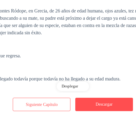
s montes Ródope, en Grecia, de 26 años de edad humana, ojos azules, te
s buscando a su mate, su padre está próximo a dejar el cargo ya está c
 que ser alguien de su especie, estaban en contra en la mezcla de razas, 
jer indicada sin éxito.
ue regresa.
gado todavía porque todavía no ha llegado a su edad madura.
Desplegar
ue mi padre deje el cargo, si no la encuentro tendré que elegir a alg
Descargar
Siguiente Capítulo
 esperemos que sea de tu misma raza, he checado con los dioses pero