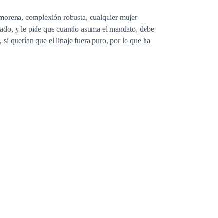
z morena, complexión robusta, cualquier mujer
ansado, y le pide que cuando asuma el mandato, debe
si querían que el linaje fuera puro, por lo que ha
uien de la manada y realmente no siento nada por
 no puedo divisarla bien.