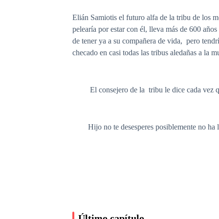
Elián Samiotis el futuro alfa de la tribu de lo
pelearía por estar con él, lleva más de 600 año
de tener ya a su compañera de vida, pero tendría
checado en casi todas las tribus aledañas a la mu
El consejero de la tribu le dice cada vez q
Hijo no te desesperes posiblemente no ha lle
Pero ya no tengo tiempo, faltan 3 lunas para q
nadie.
Estoy seguro que ya está cerca tu amada, solo
Último capítulo