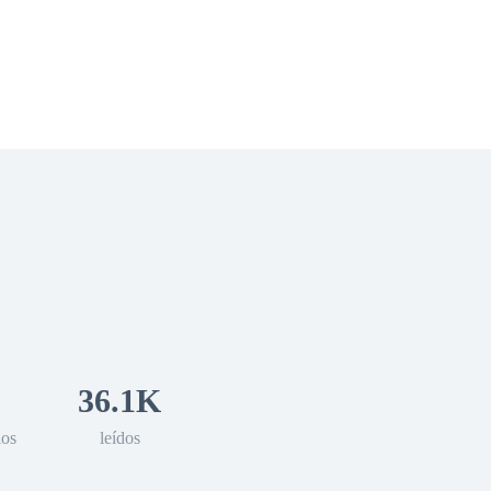
 Romance
Sci-Fi
Guerra
Otros
36.1K
los
leídos