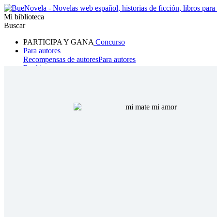
Mi biblioteca
Buscar
PARTICIPA Y GANA
Concurso
Para autores
Recompensas de autores
Para autores
Ranking
Navegar
Novelas
Cuentos Cortos
Todos
Romance
Hombre lobo
Mafia
Sistema
Fantasía
Urbano
LG