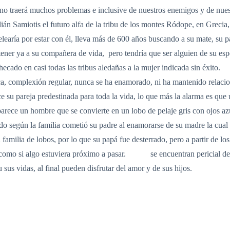
 traerá muchos problemas e inclusive de nuestros enemigos y de 
miotis el futuro alfa de la tribu de los montes Ródope, en Grecia, 
earía por estar con él, lleva más de 600 años buscando a su mate, su pa
ner ya a su compañera de vida, pero tendría que ser alguien de su espec
ha checado en casi todas las tribus aledañas a la mujer indicada sin 
anca, complexión regular, nunca se ha enamorado, ni ha mantenido relaci
 su pareja predestinada para toda la vida, lo que más la alarma es que
aparece un hombre que se convierte en un lobo de pelaje gris con ojos a
do según la familia cometió su padre al enamorarse de su madre la cual 
amilia de lobos, por lo que su papá fue desterrado, pero a partir de lo
 como si algo estuviera próximo a pasar. se encuentran pericial destin
su sus vidas, al final pueden disfrutar del amor y de sus hijos.