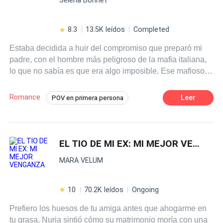
incómoda se convierte en una obsesión imposible de
ignorar.Mientras las sospechas crecen, el pasado vuelve
con sed de control y las apariencias se agrietan, Isabel y
8.3
13.5K leídos
Completed
Jareth deberán enfrentarse a lo que sienten…¿Puede el
Estaba decidida a huir del compromiso que preparó mi
amor sobrevivir cuando nace del deseo prohibido?¿O
padre, con el hombre más peligroso de la mafia italiana,
terminará por destruir todo lo que intentan proteger?
lo que no sabía es que era algo imposible. Ese mafioso
perverso me arruinó la vida en tan solo unos días.
Penetró en mi corazón arrasando con todo a su paso y no
Romance
Leer
POV en primera persona
le importó cargarse a cuánto se atravesará. Tonta de mí,
Ritmo Rápido
Romance oscuro
creí que podía vengarme o amarlo. Qué equivocada
estaba, no debí dejar que me tocará o me besará. Aquello
Realeza
Venganza
fue mi perdición infernal. Y cedí a todo, por que me
EL TIO DE MI EX: MI MEJOR VENGANZA
Matrimonio por Contrato
Mafia
encanta quemarme. Ahora estaba atrapada en las garras
Rebelde
MARA VELUM
de ese demonio.
10
70.2K leídos
Ongoing
Prefiero los huesos de tu amiga antes que ahogarme en
tu grasa. Nuria sintió cómo su matrimonio moría con una