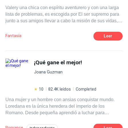
Valery una chica con espíritu aventurero y con una larga
lista de problemas, es escogida por El ser supremo para
junto a sus amigos llevar a cabo la misión de sus vidas,
deberán enfrentarse al dragón para librar a la humanidad
de la destrucción inminente de sus vidas. En proceso se
Fantasía
Leer
reinventarán a si mismos y se encontrarán con muchas
aventuras, desatinos y el amor en su forma más pura.
¡Qué gane el mejor!
Joana Guzman
10
82.4K leídos
Completed
Una mujer y un hombre con ansias conquistar mundo.
Loredana es la única heredera del imperio de los
Romano. Desde pequeña aprendió a luchar para
demostrar su valía. No es fácil ser una mujer en un
mundo de hombres, pero jamás dejó que eso la detuviera
Romance
Leer