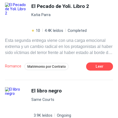
Desastre de mi Vida.
El Pecado de Yoli. Libro 2
Traición
Contemporánea
Katia Parra
10
4.4K leídos
Completed
Esta segunda entrega viene con una carga emocional
extrema y un cambio radical en los protagonistas al haber
sido víctimas del terror frente al haber estado al borde de
la muerte. La experiencia fatídica dio paso a la madurez y
reflexión en sus sentimientos, los obstáculos ahora serán
Romance
Leer
Matrimonio por Contrato
más difíciles con un asesino suelto y humillado por la
Romance oscuro
Arrogante
mano de Yoli. ¿Se aclararán los secretos? ¿Se
resolverán los conflictos? ¿Qué saldrá a la luz en torno a
Infidelidad
CEO
Pasión
la lectura del Testamento dejado por Michel Sherman?
El libro negro
Independiente
Traición
Acompañemos en este viaje a los personajes de esta
Ritmo Rápido
Same Courts
historia, con un cúmulo de emociones por dilucidar.
¡Gracias por leer! J'kty...
3.9K leídos
Ongoing