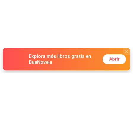
qué pasa cuando el único hombre que te ha mirado de
verdad... es exactamente el que no puedes tener?
Explora más libros gratis en
Abrir
BueNovela
Hot Genres
Romance
Recursos
Hombre lobo