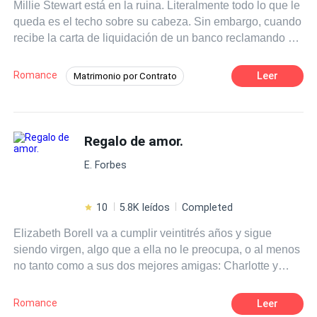
Millie Stewart está en la ruina. Literalmente todo lo que le
cuando Ramiro descubrió que ella ya no estaba, esa
queda es el techo sobre su cabeza. Sin embargo, cuando
enfermera le informó que había fallecido. El hombre creyó
recibe la carta de liquidación de un banco reclamando su
en Charo, quién se acercó a él y terminó teniendo una
casa, está dispuesta a hacer lo que sea con tal de que el
relación con la malvada mujer, aunque nunca dejó de
banco no la desaloje. Y sí, lo que sea. Incluso si es
amar a Rocío. Años después descubre que su gran amor
Romance
Leer
Matrimonio por Contrato
convertirse en la amante del dueño del banco, Bradox
estaba viva, pero ella parecía otra persona, no creía en su
Poder Femenino
Contemporánea
Cooper. Un hombre que esconde más de un secreto y
amor y lo culpaba de lo sucedido
quién intencionalmente la ha hecho acudir a él por
Diferencia de Edad
Pasión
Venganza
ayuda.
Regalo de amor.
Rebelde
CEO
Independiente
E. Forbes
10
5.8K leídos
Completed
Elizabeth Borell va a cumplir veintitrés años y sigue
siendo virgen, algo que a ella no le preocupa, o al menos
no tanto como a sus dos mejores amigas: Charlotte y
Priscille. Son estas dos las que por “regalo sorpresa” le
cambian la vida. Por su parte, Lucas Court es una
Romance
Leer
decepción para su padre, Edgar Court. Lucas había sido