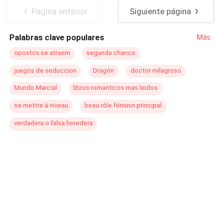
despertado con ese primer beso, han abierto las puertas
Trillizos
Traición
Amor Prohibido
Pagina anterior
Siguiente página
a un secreto compartido del que anhelan escapar. ¿Qué
podría salir mal en esta lucha por no dejarse llevar por el
Palabras clave populares
Más
corazón?
opostos se atraem
segunda chance
juegos de seduccion
Dragón
doctor milagroso
Mundo Marcial
libros romanticos mas leidos
se mettre à niveau
beau rôle féminin principal
verdadera o falsa heredera