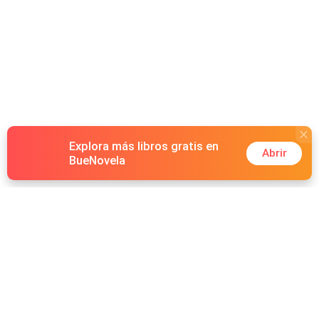
Explora más libros gratis en
Abrir
BueNovela
Hot Genres
Romance
Recursos
Hombre lobo