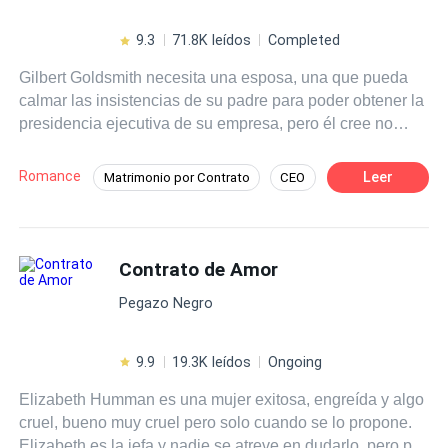
9.3
71.8K leídos
Completed
Gilbert Goldsmith necesita una esposa, una que pueda
calmar las insistencias de su padre para poder obtener la
presidencia ejecutiva de su empresa, pero él cree no
necesitar una mujer estable a sus 35 años, cuando tiene
a todas las mujeres de New York a sus pies. Ya que no
Romance
Leer
Matrimonio por Contrato
CEO
tiene opción, consigue una chica que él cree será la
Mujeriego
Amor dulce
indicada para las expectativas de su padre, sin embargo,
sus planes no resultan como él esperaba al darse cuenta
POV en primera persona
De Odio al Amor
de que en realidad es la chica perfecta para él.
Contrato de Amor
Millonario Instantáneo
Poder Femenino
Pegazo Negro
9.9
19.3K leídos
Ongoing
Elizabeth Humman es una mujer exitosa, engreída y algo
cruel, bueno muy cruel pero solo cuando se lo propone.
Elizabeth es la jefa y nadie se atreve en dudarlo, pero por