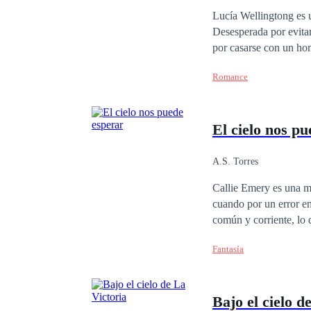
Lucía Wellingtong es 
Desesperada por evitar
por casarse con un hom
a cambio de un trato: 
Romance
Mientras Lucía navega p
dejarse llevar por los sentimientos hacia su
lo que realmente quier
El cielo nos p
A.S. Torres
Callie Emery es una mu
cuando por un error en
común y corriente, lo 
aquellos errores que l
Fantasía
ángel muy peculiar y u
Bajo el cielo d