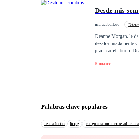
Desde mis som
maracaballero
Difere
Ritmo Rápido
Deanne Morgan, le da 
desafortunadamente Co
practicar el aborto. D
pasado cinco años desd
Romance
ciudad. Un día Ellen, 
hermano amenazando con
con la noticia e intenta arreme
y a su pequeña hija qu
Palabras clave populares
ciencia ficción
lit-rpg
protagonista con enfermedad termina