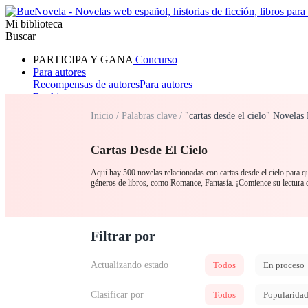
Mi biblioteca
Buscar
PARTICIPA Y GANA
Concurso
Para autores
Recompensas de autores
Para autores
Ranking
Navegar
Inicio /
Palabras clave /
"cartas desde el cielo" Novelas
Novelas
Cuentos Cortos
Todos
Romance
Hombre lobo
Mafia
Sistema
Fantasía
Urbano
LG
Cartas Desde El Cielo
Aquí hay 500 novelas relacionadas con cartas desde el cielo para que
géneros de libros, como Romance, Fantasía. ¡Comience su lectura 
Filtrar por
Actualizando estado
Todos
En proceso
Clasificar por
Todos
Popularida