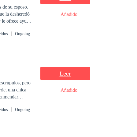
 de su esposo.
que la desheredó
Añadido
 le ofrece ayuda
as y su carisma.
eídos
Ongoing
contrato sin
Leer
escrúpulos, pero
rie, una chica
Añadido
r enmendar
n loco amor, un
eídos
Ongoing