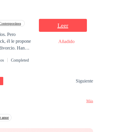
Contemporánea
Leer
dos. Pero
ck, él le propone
Añadido
 divorcio. Han
 sensación de la
dos
Completed
frenta a su
 está contenta
Siguiente
Más
r amor