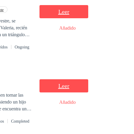
nte
Leer
estre, se
Valeria, recién
Añadido
n un triángulo
eídos
Ongoing
sada en el respeto
tades, intenta
val formidable,
Leer
para siempre. En
en tornar las
empo revelará el
 siendo un hijo
Añadido
le encuentra un
llegó hace poco a
dos
Completed
contrar el amor,
románticas.