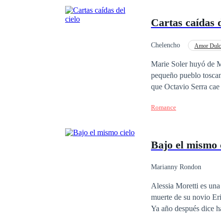
Cartas caídas d
Chelencho
Amor Dulc
Marie Soler huyó de Mi
pequeño pueblo toscan
que Octavio Serra cae 
amor prohibido escrit
Romance
inevitable.
Bajo el mismo 
Marianny Rondon
Alessia Moretti es una 
muerte de su novio Er
Ya año después dice ha
la desgracia llegue a s