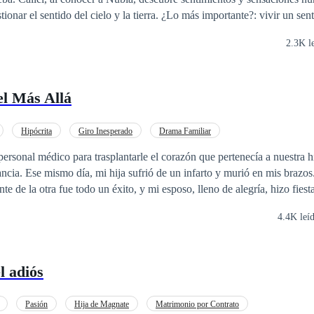
tionar el sentido del cielo y la tierra. ¿Lo más importante?: vivir un sen
e creado.
2.3K l
el Más Allá
Hipócrita
Giro Inesperado
Drama Familiar
ersonal médico para trasplantarle el corazón que pertenecía a nuestra hi
brazos. Mientras tanto,
nte de la otra fue todo un éxito, y mi esposo, lleno de alegría, hizo fiesta
4.4K leí
 terminal de leucemia. No me quedaba mucho tiempo… Desolada, volví a casa con
, mi esposo se fue a viajar por todo el mundo con su
de ella para celebrar su «renacimiento».
l adiós
Pasión
Hija de Magnate
Matrimonio por Contrato