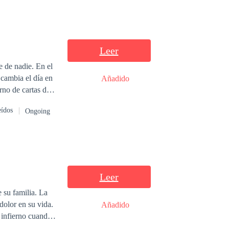
Leer
e de nadie. En el
cambia el día en
Añadido
rno de cartas de
a conexión
eídos
Ongoing
Leer
u familia. La
olor en su vida.
Añadido
n infierno cuando
 maldad y dolor