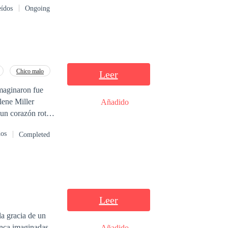
eídos
Ongoing
namorar.
Chico malo
Leer
imaginaron fue
Añadido
 un corazón roto
e la ciudad, del
dos
Completed
a, el trabajo y
s silencios
Leer
la gracia de un
unca imaginadas
Añadido