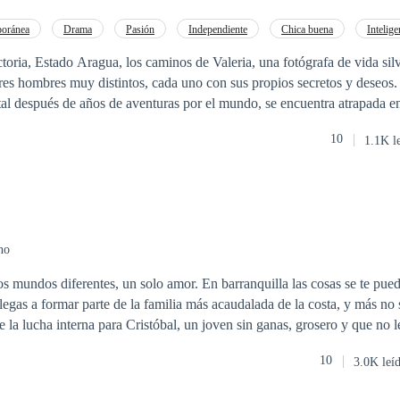
oránea
Drama
Pasión
Independiente
Chica buena
Intelige
Reencuentro de Amantes
Amor Secreto
toria, Estado Aragua, los caminos de Valeria, una fotógrafa de vida silv
tres hombres muy distintos, cada uno con sus propios secretos y deseos. 
tal después de años de aventuras por el mundo, se encuentra atrapada e
10
1.1K l
la pasión por el arte y la vida. Su conexión es inmediata y profunda, ba
n pasado difícil, encuentra en Valeria un
iración. Su valentía y bondad lo acercan a ella, y a pesar de las dificul
o, está Alejandro, un hombre adinerado que se obsesiona
omento en que la ve por primera vez. Su poder y riqueza lo hacen un ri
starla. A medida que Valeria navega por sus sentimientos y
no
de su pasado, se ve obligada a tomar decisiones que cambiarán su vida 
s mundos diferentes, un solo amor. En barranquilla las cosas se te pued
eseo, cada elección podría tener consecuencias inesperadas, y solo el ti
llegas a formar parte de la familia más acaudalada de la costa, y más no
u corazón.
e la lucha interna para Cristóbal, un joven sin ganas, grosero y que no 
a que se ve atraído por nada más y nada menos que su hermanastro que 
10
3.0K leí
ro, un chico dulce y decidido. En esta historia verás lo mágico que es en
aferrarse a él. Encontrarás escenas divertidas, eróticas y, sobre todo, 