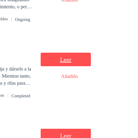
timiento, o perder
eídos
Ongoing
Leer
ja y dárselo a la
Añadido
s y rifas para
dos
Completed
Leer