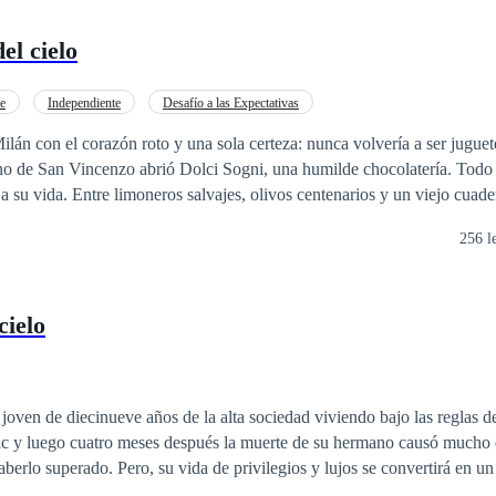
el cielo
e
Independiente
Desafío a las Expectativas
lán con el corazón roto y una sola certeza: nunca volvería a ser juguet
o de San Vincenzo abrió Dolci Sogni, una humilde chocolatería. Todo 
a su vida. Entre limoneros salvajes, olivos centenarios y un viejo cuade
as hace más de cincuenta años, Marie y Octavio se ven arrastrados a un
256 l
cielo
joven de diecinueve años de la alta sociedad viviendo bajo las reglas de s
ic y luego cuatro meses después la muerte de su hermano causó mucho d
berlo superado. Pero, su vida de privilegios y lujos se convertirá en u
u vida, otra vez. Su inocente existencia estará atrapada en un espiral de