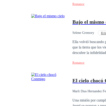
Romance
intentando consumir su
Bajo el mismo 
Selene Gremory
El 
Segunda Oportunidad
Ella volvió buscando p
que la tierra que los vio cr
descubre la infidelida
y una herencia olvidad
Romance
dolor y de sí misma, regres
reencontrarse con Simó
una herida que Selene 
El cielo chocó
cargados de tensión, r
Marli Dias Hernandez Fe
Una misión por cumplir
ángel se pongan a pru