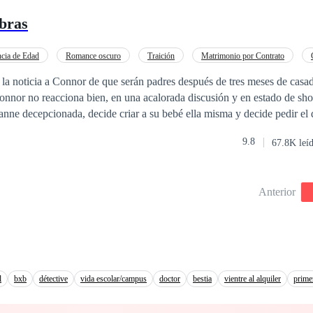
bras
ncia de Edad
Romance oscuro
Traición
Matrimonio por Contrato
la noticia a Connor de que serán padres después de tres meses de casa
nnor no reacciona bien, en una acalorada discusión y en estado de sho
eanne decepcionada, decide criar a su bebé ella misma y decide pedir el
e entonces y Deanne es propietaria de un restaurante Italiano que es la
9.8
67.8K leí
la hermana menor de Connor, se da cuenta de que tiene una sobrina y en
 decirle a su familia si no lo hace él mismo. Pero hay alguien que no
ter contra lo más preciado de Connor Morgan: ...La mujer que siempre ha amado
Anterior
e ha cuidado desde las sombras.
l
bxb
détective
vida escolar/campus
doctor
bestia
vientre al alquiler
prime