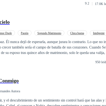
9.2
17.0K l
 corazón, pero que dentro de tanta injusticia nunca pensó volverse a e
cielo
Amor Duele
Pasión
Segundo Matrimonio
Chica buena
Inteligente
De Débil a Fuerte
Verdad Oculta
az. Él nunca dejó de esperarla, aunque jurara lo contrario. Lo que no 
ecer también sería el campo de batalla de sus corazones. Cuando Selene Miller
d de su esposo tras quince años de matrimonio, solo le queda una valija,
a: la granja rural de sus abuelos, donde alguna vez fue feliz. Huyendo d
950 leí
a al campo con la esperanza de empezar de nuevo. Lo que no espera es
n, su primer amor, ahora convertido en un hombre endurecido por la vid
no logra comprender. Entre el resentimiento, las miradas punzantes y lo
 Conmigo
enace una chispa que ni el tiempo ni la rabia han podido apagar.
rnandes Autora
, y el descubrimiento de un sentimiento sin control hará que las alas y 
eba. Caliel, al conocer a Nubia, descubre sentimientos y sensaciones n