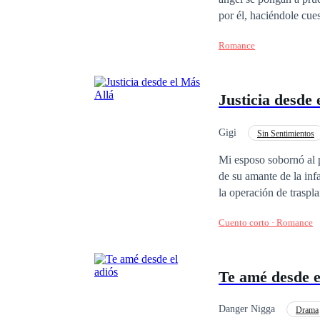
por él, haciéndole cues
la esencia de la que fu
Romance
Justicia desde 
Gigi
Sin Sentimientos
Mi esposo sobornó al p
de su amante de la infancia. Ese mismo día, mi hija sufrió de un infarto y murió en mis 
la operación de traspla
toda la empresa. La rabia me consumió y terminé escupiendo sangre. Fue entonces cuando el médico me
Cuento corto · Romance
informó que estaba en etapa
la urna que contenía las cenizas de mi hija. Sin embargo
primer amor y la hija 
Te amé desde e
Danger Nigga
Drama