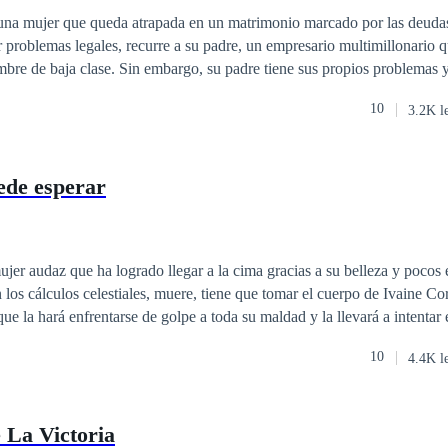
una mujer que queda atrapada en un matrimonio marcado por las deudas
 problemas legales, recurre a su padre, un empresario multimillonario 
bre de baja clase. Sin embargo, su padre tiene sus propios problemas y
debe casarse con Luca Ross, un chef reconocido por sus deliciosas recet
10
3.2K l
or este nuevo acuerdo, se enfrenta a la difícil tarea de cumplir con el 
 esposo falso. ¿Podrá mantener su corazón a salvó mientras descubre
e en la vida?
uede esperar
jer audaz que ha logrado llegar a la cima gracias a su belleza y pocos 
 los cálculos celestiales, muere, tiene que tomar el cuerpo de Ivaine Cor
que la hará enfrentarse de golpe a toda su maldad y la llevará a intenta
astimaron a toda la gente que la amaba. ¿Qué podrían tener en común u
10
4.4K l
n anillo maldito?
e La Victoria