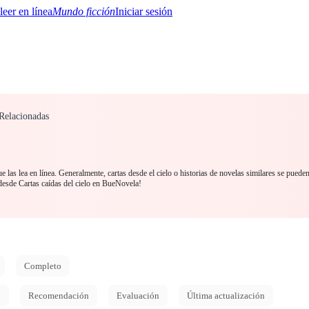
Mundo ficción
Iniciar sesión
 Relacionadas
BTQ+
YA/TEEN
Paranormal
Misterio/Thriller
Oriental
Juegos
Historia
MM
 las lea en línea. Generalmente, cartas desde el cielo o historias de novelas similares se puede
desde Cartas caídas del cielo en BueNovela!
Completo
d
Recomendación
Evaluación
Última actualización