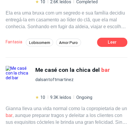
10
2.6K leídos
Completed
Ela era uma bruxa com um segredo e sua família decidiu
entregá-la em casamento ao líder do clã, que ela mal
conhecia. Sonhando em fugir da aldeia, viajar e escolher
o próprio destino, ela escapa. E em seu caminho,
encontra um homem irresistível que também esconde
Fantasia
Leer
Lobisomem
Amor Puro
segredos. Será que ela conquistará a liberdade que
18+
Alfa
Bruxo/Bruxa
Dominante
sempre desejou, ou o destino preparou algo bem
diferente para ela? 1º Livro dos irmãos Griffin,
Amor à Primeira Vista
Triângulo Amoroso
continuando no livro A Magia da Lua - A Aliança
Me casé con la chica del
bar
Encontro às Cegas
dalsantoftmartinez
10
9.3K leídos
Ongoing
Gianna lleva una vida normal como la copropietaria de un
bar
, aunque preparar tragos y deleitar a los clientes con
sus exquisitos cócteles le brinda una gran felicidad. Sin
em
bar
go, lo que para ella es una noche más en su
bar
,