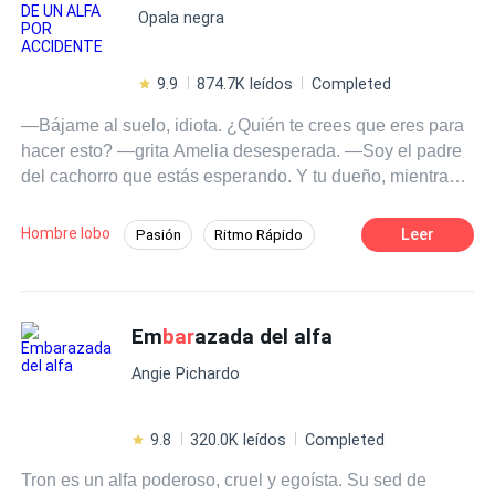
Opala negra
9.9
874.7K leídos
Completed
—Bájame al suelo, idiota. ¿Quién te crees que eres para
hacer esto? —grita Amelia desesperada. —Soy el padre
del cachorro que estás esperando. Y tu dueño, mientras
lleves a mi cachorro, harás lo que yo ordene. O sufrirás
las consecuencias. —dijo Magnos tranquilamente
Hombre lobo
Leer
Pasión
Ritmo Rápido
mientras la cargaba en sus hombros. Amelia Carter se
Omega
Embarazo
Amor Prohibido
encuentra en un aprieto cuando queda em
bar
azada por
accidente de Magnos Veranis, el peligroso, cruel, frío y
Diferencia de Edad
Hombres lobo
rencoroso Alfa. Ella, una humana de treinta y cinco años,
Em
bar
azada del alfa
cansada de buscar al hombre perfecto para ser el padre
Angie Pichardo
de su hijo, decide recurrir a la producción independiente.
Pero termina fecundada con el semen equivocado.
Magnos Veranis se desespera cuando su semen es
9.8
320.0K leídos
Completed
robado y su última esperanza de ser padre le es
Tron es un alfa poderoso, cruel y egoísta. Su sed de
arrebatada. Después de una búsqueda incansable de su