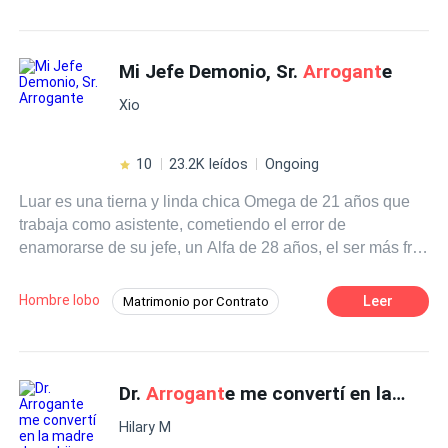
Triángulo Amoroso
Ritmo Rápido
Arrogante
Niñera
Primer Amor
Mi Jefe Demonio, Sr.
Arrogant
e
Drama
CEO
Comedia
Xio
10
23.2K leídos
Ongoing
Luar es una tierna y linda chica Omega de 21 años que
trabaja como asistente, cometiendo el error de
enamorarse de su jefe, un Alfa de 28 años, el ser más frío
y
arrogant
e que existe. Todo se complicará cuando su
jefe se empeña en saber porque le llama tanto la
Hombre lobo
Leer
Matrimonio por Contrato
atención su asistente, un juego en el que Luar se ve
Omega
Drama
Diferencia de Edad
envuelta sin quererlo y donde la única que saldrá
perdiendo es ella.
Relación en la Oficina
Comedia
Dr.
Arrogant
e me convertí en la madre de su hijo
Ritmo Rápido
CEO
Hilary M