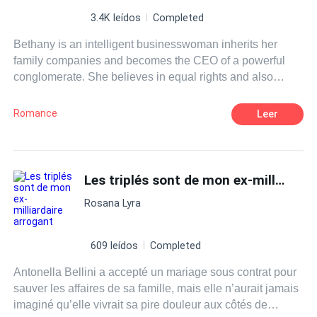
3.4K leídos
Completed
Bethany is an intelligent businesswoman inherits her
family companies and becomes the CEO of a powerful
conglomerate. She believes in equal rights and also
equal responsibilities for her employees. For her
expansions, she makes many contacts with influential
Romance
Leer
men. But she was not prepared to find an
arrogant
opponent, Omar, one Sheik that comes from the
mysterious lands in the deserts, the birthplace of the
petroleum empires. This romance is about these two
Les triplés sont de mon ex-milliardaire
people whose chances to mix are like water and oil. And
Rosana Lyra
still, the blood is racing in their veins and their hearts have
already accelerated. Will love overcome prejudices?
609 leídos
Completed
Antonella Bellini a accepté un mariage sous contrat pour
sauver les affaires de sa famille, mais elle n’aurait jamais
imaginé qu’elle vivrait sa pire douleur aux côtés de