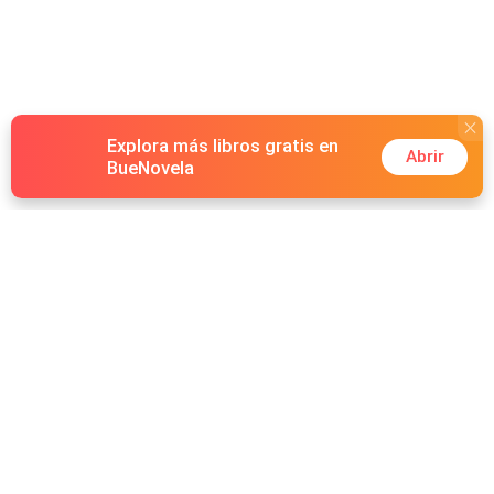
Explora más libros gratis en
Abrir
BueNovela
Hot Genres
Romance
Recursos
Hombre lobo
Palabras clave
Redes Sociales
Mafia
Búsquedas calientes