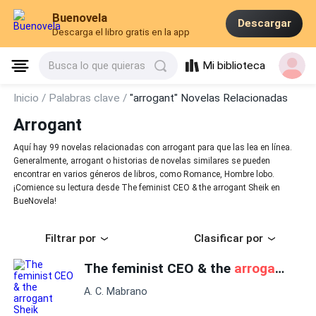
Buenovela
Descargar
Descarga el libro gratis en la app
Mi biblioteca
Busca lo que quieras
Inicio /
Palabras clave /
"arrogant" Novelas Relacionadas
Arrogant
Aquí hay 99 novelas relacionadas con arrogant para que las lea en línea.
Generalmente, arrogant o historias de novelas similares se pueden
encontrar en varios géneros de libros, como Romance, Hombre lobo.
¡Comience su lectura desde The feminist CEO & the arrogant Sheik en
BueNovela!
Filtrar por
Clasificar por
The feminist CEO & the
arrogant
She
A. C. Mabrano