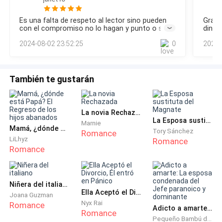
me había enamorado de ti desde aquel primer día que te vi
en la cocina —recuerdo ese instante cuando lo vi entrar
Es una falta de respeto al lector sino pueden
Graci
para pedir su café, a pesar de tanto yo también quede
– ¡si ella habla!
con el compromiso no lo hagan y punto o solo
diner
hipnotizada por esa sexi mirada grisácea.— ¿¡Enserio!? —
lo envían cuando la historia esté completa
escri
2024-08-02 23:52:25
0
2022-
asintió con la cabeza, inclina lentament
pierd
–Helena que gusto encontrarte, una amiga mía me
a lee
recomendó tus servicios… ¿crees poder venir a casa
hoy mismo? –quedo pasmada, hacía mucho que no
También te gustarán
me llamaban por lo que esto es genial.
– ¡será un placer!... pero…
La novia Rechazada
La Esposa sustituta del Magnate
Marnie
Mamá, ¿dónde está Papá? El Regreso de los hijos abanados
Tory Sánchez
Romance
–no me digas… tengo que esperar o algo asi –se
LiLhyz
Romance
Romance
escucha decepcionada la voz de la señora que
amablemente me ha llamado.
Niñera del italiano
–No claro que no… solo que no tengo… más bien quien
Ella Aceptó el Divorcio, Él entró en Pánico
Joana Guzman
cuide de mi hijo.
Nyx Rai
Romance
Adicto a amarte: La esposa condenada del Jefe paranoico y dominante
Romance
Pequeño Bambú de la Familia Gu