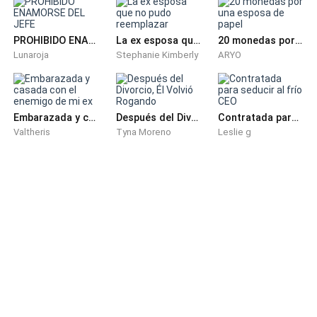
jardinero, un amable señor de al parecer sesenta años.
PROHIBIDO ENAMORSE DEL JEFE
La ex esposa que no pudo reemplazar
20 monedas por una esposa de papel
–Buenos días niña –saluda acercándose a mí y viendo
Lunaroja
Stephanie Kimberly
ARYO
a la vez a mi pequeño Antonio quien me sujeta la
mano.
Embarazada y casada con el enemigo de mi ex
Después del Divorcio, Él Volvió Rogando
Contratada para seducir al frío CEO
–Buenos días señor… vengo por…
Valtheris
Tyna Moreno
Leslie g
–si ya te esperaba… la señora de la casa me pidió te
llevara con ella –habla con voz rasposa y a duras
penas. Asiento con la cabeza y lo sigo, llegamos al
otro lado del enorme jardín allí se encontraba
podando unas hermosas margaritas la señora
Patricia.
– ¡qué bien! debes ser Helena. –Saluda la mujer con
una sonrisa amena, me parece una mujer agradable y