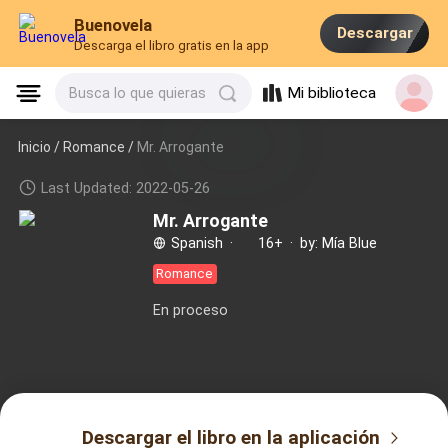
Buenovela
Descargar
Descarga el libro gratis en la app
Mi biblioteca
Busca lo que quieras
Inicio /
Romance
/
Mr. Arrogante
Last Updated: 2022-05-26
Mr. Arrogante
Spanish
·
16+
·
by: Mía Blue
Romance
En proceso
Descargar el libro en la aplicación