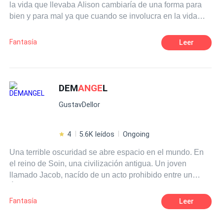
la vida que llevaba Alison cambiaría de una forma para
gracias a las tretas que utilizó para enamorarla, ¿podrá
bien y para mal ya que cuando se involucra en la vida
perdonarlo creyendo que ha jugado con sus sentimientos
Universitaria cosas raras empiezan a pasar que la
para vengarse de su padre? En el momento que el ángel
pondrían en una difícil posición. Romper la reglas o no
aparezca... ¿Se rendirá Zain dejándole el camino libre o
Fantasía
Leer
romperlas
luchará por recuperar al amor de su vida?
DEM
ANGE
L
GustavDellor
4
5.6K leídos
Ongoing
Una terrible oscuridad se abre espacio en el mundo. En
el reino de Soin, una civilización antigua. Un joven
llamado Jacob, nacído de un acto prohibido entre un
Ángel y un Demonio, vive como aprendiz de herrero,
llevando una vida normal ignorando su verdadera
Fantasía
Leer
naturaleza, sueña con convertirse en un paladín, ser un
héroe y ganarse la admiración de los habitantes de