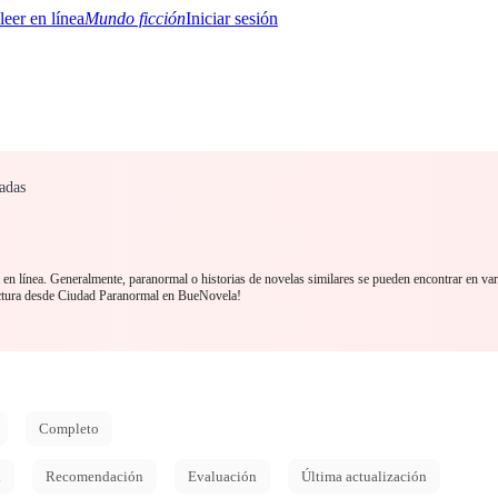
Mundo ficción
Iniciar sesión
adas
BTQ+
YA/TEEN
Paranormal
Misterio/Thriller
Oriental
Juegos
Historia
MM
en línea. Generalmente, paranormal o historias de novelas similares se pueden encontrar en va
ectura desde Ciudad Paranormal en BueNovela!
Completo
d
Recomendación
Evaluación
Última actualización