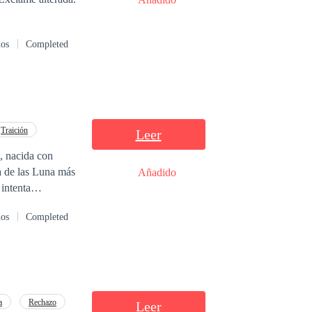
dos
Completed
Traición
Leer
, nacida con
na de las Luna más
Añadido
 intenta
 hermano la
dos
Completed
. Ella vuelve más
 propio destino y
lla. Cuando
a. Hansen, sin
ás fuertes, y
a
Rechazo
Leer