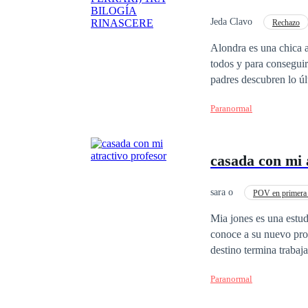
atrapada para siempre 
la prisión que la mant
Jeda Clavo
Rechazo
Romance oscuro
Alondra es una chica a
todos y para conseguir
padres descubren lo últ
para Alondra un comien
Paranormal
que ya no es una chica
se enamora y el amor l
ama es tomar venganza
casada con mi 
errores del pasado?
sara o
POV en primera
Diferencia de Edad
Mia jones es una estudiante de derecho de 2 año
conoce a su nuevo pro
destino termina trabajando en su bufet y en uno de sus tantos viajes de ne
Acompañame a ver a la 
Paranormal