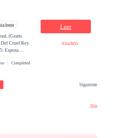
ica buena
Leer
l. (Gratis
Añadido
5: Esposa
dos
Completed
l resto de la
Siguiente
as, tragedias y
Más