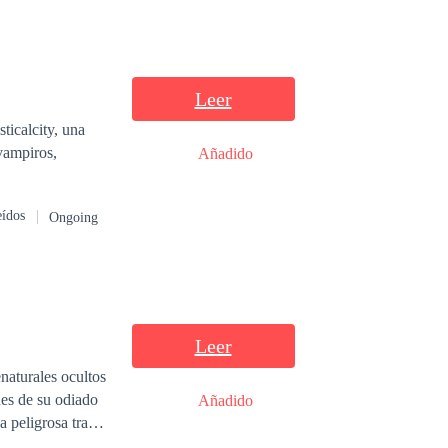
Leer
ticalcity, una
vampiros,
Añadido
eídos
Ongoing
Leer
naturales ocultos
es de su odiado
Añadido
a peligrosa trama