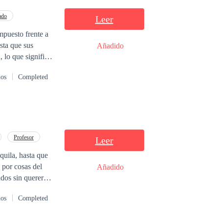
orada libertad o
ado
Leer
mpuesto frente a
sta que sus
Añadido
, lo que significa
ta a demostrar
dos
Completed
basta. Hasta que
ón del hombre que
irse de los
Profesor
Leer
 por cosas del
Añadido
s
dos
Completed