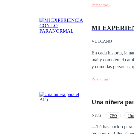
Paranormal
MI EXPERIE
VULCANO
En cada historia, la n
mal y como en el camino, han perdido seres que
y como las personas, quien
como Elizabetha Valer
Paranormal
Shaw, de las acusacio
quienes la quemaron v
Una niñera par
Naths
CEO
Uni
Diferencia de Edad
—Tú has nacido para m
me controla! Pensé en