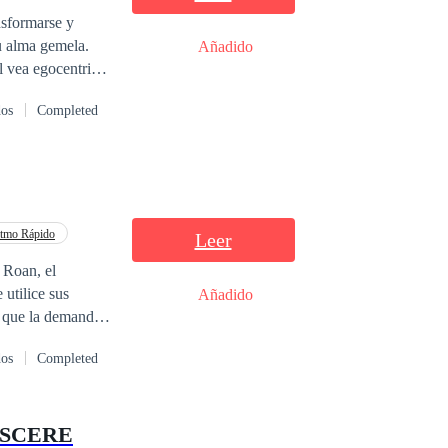
s y
u alma gemela.
Añadido
 vea egocentrico,
dos
Completed
bre los dieciséis
tmo Rápido
Leer
e Roan, el
utilice sus
Añadido
s que la demanda
 resulta en la
dos
Completed
 debatiéndose
 por parte del
se alfa malvado
ASCERE
aición? ¿O quedará