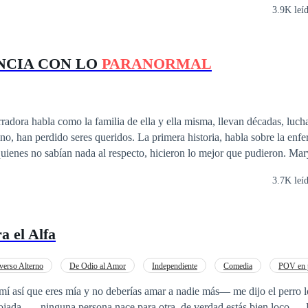
3.9K leí
NCIA CON LO
PARANORMAL
arradora habla como la familia de ella y ella misma, llevan décadas, luch
ridos. La primera historia, habla sobre la enfermedad del sífilis
es no sabían nada al respecto, hicieron lo mejor que pudieron. Mary Shaw, cuenta
ius, la primera de muchas generaciones de mi familia, defendió a su m
3.7K leí
nes falsas, en contra de Mary; pero en vano y como Mary, se vengó de t
iva.
a el Alfa
verso Alterno
De Odio al Amor
Independiente
Comedia
POV en p
Niñera
Ritmo Rápido
í así que eres mía y no deberías amar a nadie más— me dijo el perro l
ojada. — ninguna persona nace para otra, de verdad estás bien loco — 