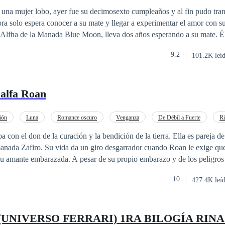
apunto de ser felices pero regresa una sombra del pasado y reaparece el Alfa Juliu
as.
ra solo espera conocer a su mate y llegar a experimentar el amor con s
 Alfha de la Manada Blue Moon, lleva dos años esperando a su mate. Él
. Mi
9.2
101.2K leí
dá. Nuestra comunidad vive prácticamente escondida
 Nos transformamos en lobos al alcanzar nuestra madurez. Está llega so
 alfa Roan
e si lo logras,
te rechaza tu lobo interno puede morir, por
ión
Luna
Romance oscuro
Venganza
De Débil a Fuerte
Ri
n primera persona
a con el don de la curación y la bendición de la tierra. Ella es pareja d
gresen a casa los hijos del Alfa y el
anada Zafiro. Su vida da un giro desgarrador cuando Roan le exige que 
a de la Manada. **Tercera parte: Mi Alfa mi destino completa en la app
 su amante embarazada. A pesar de su propio embarazo y de los peligro
Zebela se ve acorralada por la presión del alfa y cede a su orden, lo que
10
427.4K leí
on su mundo hecho añicos, Zebela se enfrenta a sus demonios internos,
 Roan y el ardiente deseo de recuperar su libertad. Un ataque a la manada
rtunidad que ella encuentra para escapar; sin embargo, es raptada por e
(UNIVERSO FERRARI) 1RA BILOGÍA RIN
 medio de la espada. ¿Logrará liberarse de las cadenas del amor y la tr