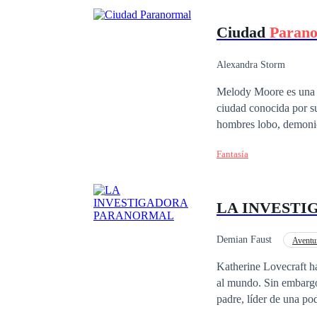
Ciudad
Paran
Alexandra Storm
Melody Moore es una jo
ciudad conocida por su
hombres lobo, demonios
Fantasía
LA INVEST
Demian Faust
Aventu
Katherine Lovecraft ha
al mundo. Sin embargo
padre, líder de una po
con criaturas sobrenatu