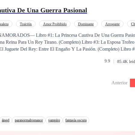
autiva De Una Guerra Pasional
ealeza
Traición
Amor Prohibido
Dominante
Arrogante
Ch
Poder Femenino
ORADOS— Libro #1: La Princesa Cautiva De Una Guerra Pasiona
El Juguete Del Rey: Entre El Engaño Y La Pasión. (Completo) Libro #
la hija favorita del Rey Jhon, felizmente
9.9
85.4K leí
 guerra! La bella princesa es secuestrada y amenazada
a el Rey enemigo. Un hombre que mantendrá a
llada y degradada a nada más que una criada, vigilada y molestada por e
Anterior
ce no es el único por quién debería sentir odio? La traición, las mentir
 historia de romance y caos.
ángel
paranormalromance
vampiro
fantasía oscura