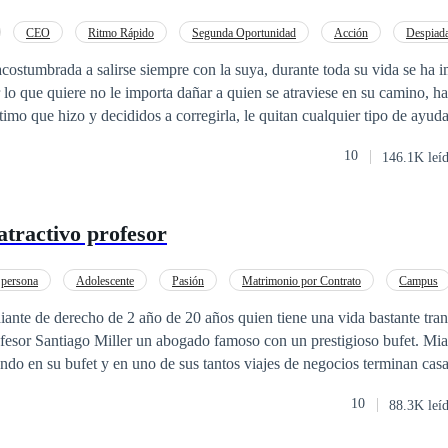
en el oscuro dominio de Roan? ¿Será el alfa Bastian su camino a esa añ
endrán atada a él de por vida?
CEO
Ritmo Rápido
Segunda Oportunidad
Acción
Despiad
Rebelde
Venganza
costumbrada a salirse siempre con la suya, durante toda su vida se ha i
 lo que quiere no le importa dañar a quien se atraviese en su camino, ha
imo que hizo y decididos a corregirla, le quitan cualquier tipo de ayuda
zo para el cual no está preparada. Sin embargo, decidida está dispues
10
146.1K leí
 caprichosa y malcriada y que no necesita de nadie porque ella sola se 
a hace vulnerable, sobre todo porque no es correspondida y la intenci
 por sus errores del pasado ¿Conseguirá el amor Alondra? ¿Podrá redim
atractivo profesor
 persona
Adolescente
Pasión
Matrimonio por Contrato
Campus
Poder Femenino
 de 20 años quien tiene una vida bastante tranquila, hasta que
fesor Santiago Miller un abogado famoso con un prestigioso bufet. Mia
gocios terminan casados sin querer
historia de estos dos personajes que te van a hacer llenar de emocione
10
88.3K leí