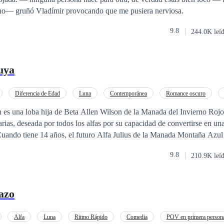
 no— gruñó Vladímir provocando que me pusiera nerviosa.
9.8
244.0K leí
uya
Diferencia de Edad
Luna
Contemporánea
Romance oscuro
Poder Femenino
Omega
n es una loba hija de Beta Allen Wilson de la Manada del Invierno Rojo
arias, deseada por todos los alfas por su capacidad de convertirse en u
. Cuando tiene 14 años, el futuro Alfa Julius de la Manada Montaña Azul
de ella para hacerla suya y evitar que nadie más la posea. Su padre y su
9.8
210.9K leí
otegerla y, cuando tenga 18 años, volverá a casa para cumplir su destino
 la intención de no aceptar a su pareja porque quiere ser la dueña de su
era hembra alfa. La diosa de la luna tiene otro camino preparado para e
azo
en su Alfa Hansen, intenta evadir el vínculo de amor utilizando la magi
reja siente el vínculo entre ellos. El deseo y la atracción son cada vez m
ente de él. Cuando Alania decide confesarle a Hansen que lo ama y que es su
Alfa
Luna
Ritmo Rápido
Comedia
POV en primera person