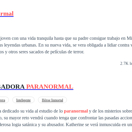
ormal
ven con una vida tranquila hasta que su padre consigue trabajo en Mis
s leyendas urbanas. En su nueva vida, se vera obligada a lidiar contra 
 y otros seres sacados de películas de terror.
2.7K l
IGADORA
PARANORMAL
rera
Inteligente
Héroe Inmortal
 dedicado su vida al estudio de lo
paranormal
y de los misterios sobre
, su mayor reto vendrá cuando tenga que confrontar las pasadas accion
derosa logia satánica y su abusador. Katherine se verá inmuscuida en un
rales, licántropos y guerras entre sociedad secretas.