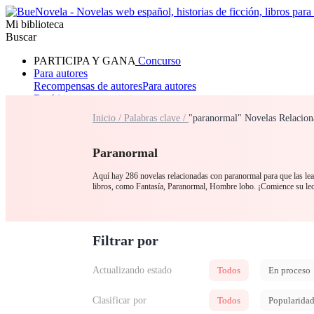
Mi biblioteca
Buscar
PARTICIPA Y GANA
Concurso
Para autores
Recompensas de autores
Para autores
Ranking
Navegar
Inicio /
Palabras clave /
"paranormal" Novelas Relacion
Novelas
Cuentos Cortos
Todos
Romance
Hombre lobo
Mafia
Sistema
Fantasía
Urbano
LG
Paranormal
Aquí hay 286 novelas relacionadas con paranormal para que las lea 
libros, como Fantasía, Paranormal, Hombre lobo. ¡Comience su l
Filtrar por
Actualizando estado
Todos
En proceso
Clasificar por
Todos
Popularida