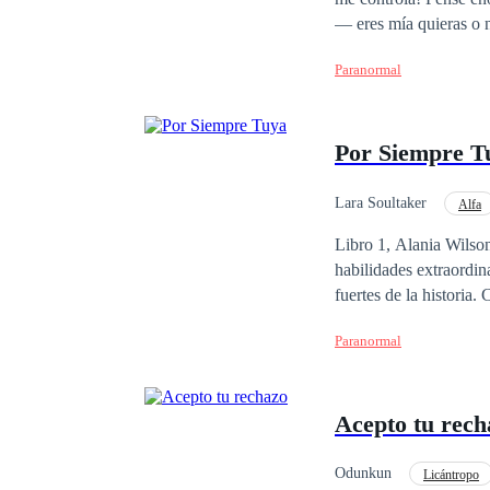
— eres mía quieras o
Paranormal
Por Siempre T
Lara Soultaker
Alfa
Amor Prohibido
Libro 1, Alania Wilso
habilidades extraordin
fuertes de la historia
secuestrarla y abusar 
Paranormal
enviarán lejos para pr
fuerte que nunca y con
convertirse en la prim
Acepto tu rech
encuentra a su pareja 
saber que ella es su pa
Alania se enamora perdidam
Odunkun
Licántropo