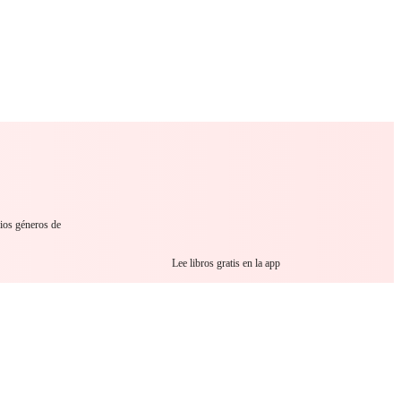
 Romance
Sci-Fi
Guerra
Otros
rios géneros de
Lee libros gratis en la app