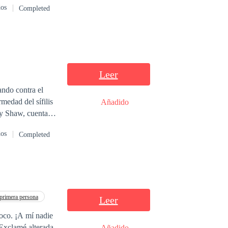
dos
Completed
Leer
ando contra el
Añadido
ejor amiga, Mary
dos
Completed
odas las personas
rimera persona
Leer
oco. ¡A mí nadie
Exclamé alterada.
Añadido