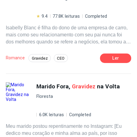
9.4
77.8K leituras
Completed
Isabelly Blanc é filha do dono de uma empresa de carro,
mais como seu relacionamento com seu pai nunca foi
dos melhores quando se refere a negócios, ela tomou a
iniciativa de trabalhar na empresa de Henry Benet, um
dos solteiros mais lindo e cobiçados de Londres, a quase
Romance
Ler
Gravidez
CEO
três anos que ele tem uma paixão por a senhorita Blanc,
Poder Feminino
Contemporâneo
mais a mesma era comprometida lhe deixando em uma
situação de completo respeito por seu relacionamento.
Romance no Trabalho
Independente
um homem de poucas palavras, mais nenhum pouco
Marido Fora,
Gravidez
na Volta
Enredo Acelerado
arrogante como muitos CEO. mais as coisas são
Floresta
diferentes do que esperamos, Isabelly finalmente fica
solteira lhe dando passagem para uma abordagem, mais
algo esta errado com a mesma, quando ela passa mal em
6.0K leituras
Completed
sua sala .
Meu marido postou repentinamente no Instagram: [Eu
dedico meu coração e minha alma ao país, por isso