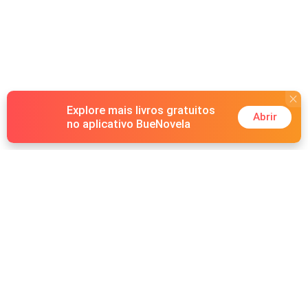
Explore mais livros gratuitos
Abrir
no aplicativo BueNovela
Hot Genres
Romance
Recursos
Lobisomem
Palavras-chave
Redes sociais
Máfia