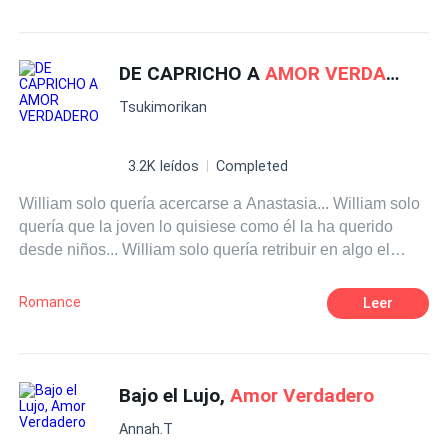
Drama
Dominante
Chica mala
Triángulo Amoroso
DE CAPRICHO A
AMOR VERDADERO
Tsukimorikan
3.2K leídos
Completed
William solo quería acercarse a Anastasia... William solo
quería que la joven lo quisiese como él la ha querido
desde niños... William solo quería retribuir en algo el
apoyo de su antigua señora... Pero William nunca esperó
que Anastasia uno lo usara de ese modo tan cruel y dos
Romance
Leer
que fuera capaz de engañarlo con su gemelo Lois...
Cuando Anastasia se dé cuenta de sus errores ¿podrá
recuperar a su esposo y a su hijo?
Bajo el Lujo,
Amor Verdadero
Annah.T