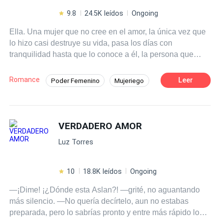
9.8
24.5K leídos
Ongoing
Ella. Una mujer que no cree en el amor, la única vez que
lo hizo casi destruye su vida, pasa los días con
tranquilidad hasta que lo conoce a él, la persona que
cambiara su vida tranquila y monótona. Él. Solo con una
mirada tiene a la mujer que desee, sabe que tiene un
Romance
Leer
Poder Femenino
Mujeriego
poder sobre el opuesto, un CEO multimillonario al que le
Pasión
De Odio al Amor
CEO
encanta divertirse con cualquier falda que se le cruce en
el camino, hasta que ella aparece en su camino
Contemporánea
Rebelde
pensando que caerá al igual que todas, con lo que él no
VERDADERO AMOR
Desafío a las Expectativas
contaba era que ella parecía inmune a sus encantos o
Luz Torres
bueno así parecía ser. ¿Podrán superar todo el pasado,
inseguridades y problemas que los agobian para disfrutar
de un
Amor Verdadero
?
10
18.8K leídos
Ongoing
—¡Dime! ¡¿Dónde esta Aslan?! —grité, no aguantando
más silencio. —No quería decírtelo, aun no estabas
preparada, pero lo sabrías pronto y entre más rápido lo