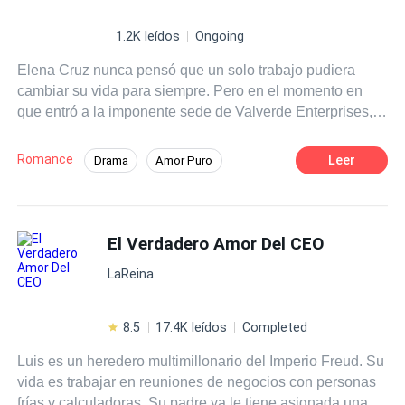
1.2K leídos
Ongoing
Elena Cruz nunca pensó que un solo trabajo pudiera
cambiar su vida para siempre. Pero en el momento en
que entró a la imponente sede de Valverde Enterprises,
se dio cuenta de que había ingresado a un mundo de
riqueza, poder y secretos mucho más allá de sus
Romance
Leer
Drama
Amor Puro
humildes orígenes. Convertirse en la asistente personal
Muy emotivo
Héroe / Heroína:
CEO
de Diego Valverde, un CEO multimillonario cuyo control
sobre su imperio solo es igualado por los muros que ha
Actor / Actriz
Embarazo
Primer Amor
construido alrededor de su corazón, se siente tanto
El Verdadero Amor Del CEO
Malentendido
emocionante como aterrador. Frío, disciplinado y
LaReina
peligrosamente cautivador, Diego nunca ha permitido que
nadie se acerque… hasta Elena. Su sinceridad,
inteligencia y valiente calma comienzan a quebrar la
8.5
17.4K leídos
Completed
armadura que ha perfeccionado durante años. A medida
Luis es un heredero multimillonario del Imperio Freud. Su
que jefe y asistente navegan entre miradas robadas,
vida es trabajar en reuniones de negocios con personas
deseos no expresados y la atracción magnética entre
frías y calculadoras. Su padre ya le tiene asignada una
ellos, el amor florece en un mundo donde es menos