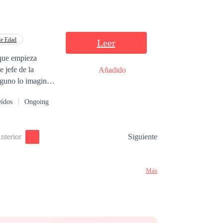
de Edad
Leer
 que empieza
 jefe de la
Añadido
inguno lo imagine,
sión y tragedia.
eídos
Ongoing
oria tendrá que
nterior
Siguiente
Más