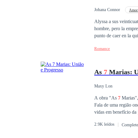
Johana Connor
Amor 
Alyssa a sus veinticua
hombre, pero la empresa
punto de caer en la quiebra. Para salvarla necesita convencer al gigoló Paolo Vannucci d
sus proyectos y lo mej
Romance
inscribe en un campame
no sabe, es que el ter
rechazó justo porque e
As
7
Marias: U
busca quitarse de enci
ayudará a fundar su pr
esperó encontrarse con
Maxy Lon
un don nadie. Los dos 
A obra "As
7
Marias",
resolverlos y triunfar,
Fala de uma região on
cometido sin involucra
vidas em benefício da
considerável através 
2.9K leídos
Complet