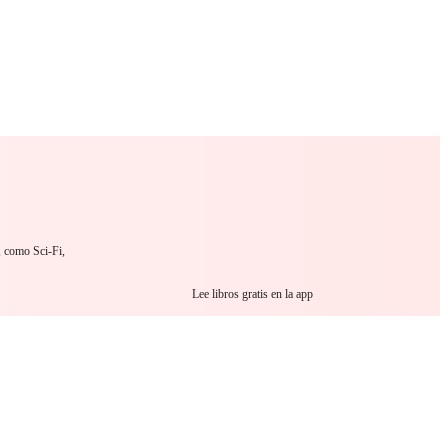
 Romance
Sci-Fi
Guerra
Otros
, como Sci-Fi,
Lee libros gratis en la app