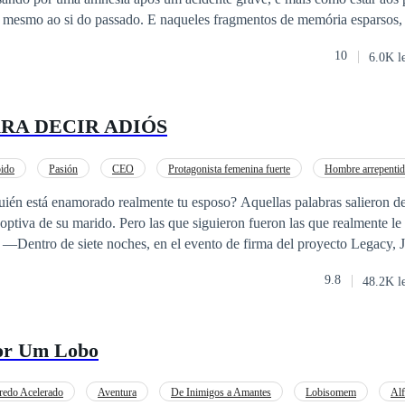
E naqueles fragmentos de memória esparsos, Ivan sabia que
, mesmo que não pudesse se lembrar claramente, e mesmo que Vinícius 
10
6.0K l
dade tão desesperadamente.
RA DECIR ADIÓS
ido
Pasión
CEO
Protagonista femenina fuerte
Hombre arrepenti
rado realmente tu esposo? Aquellas palabras salieron de la boca de
ptiva de su marido. Pero las que siguieron fueron las que realmente le 
. —Dentro de siete noches, en el evento de firma del proyecto Legacy,
versionista como su esposa —le aseguró Angela—. Eso te enseñará tu lug
9.8
48.2K l
a mí antes que a ti —escupió con ese desprecio que siempre le mostrab
or Um Lobo
En siete noches, haré que él se deshaga de ti. Katerina cerró los ojos po
demasiadas cosas, y luego sonrió. Porque solo ella sabía que en siete 
ermanita” y los prestigiosos Blackwood sabrían por fin quién era ella…
redo Acelerado
Aventura
De Inimigos a Amantes
Lobisomem
Alf