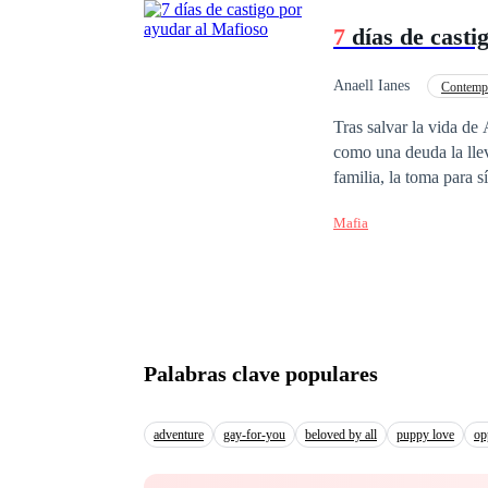
7
días de casti
Anaell Ianes
Contemp
Tras salvar la vida de
como una deuda la llev
familia, la toma para s
un vínculo nacido en v
Mafia
En una mansión que es
sobrevivir a intrigas, 
Palabras clave populares
adventure
gay-for-you
beloved by all
puppy love
op