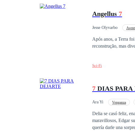
Angellus
7
Jesse Olyvarbo
Avent
Superpoder
Prim
Após anos, a Terra fo
reconstrução, mas div
Sci-Fi
7
DIAS PARA
Ara Yi
Venganza
Traición
Ritmo R
Delia se casó feliz, e
maravillosos, Edgar su
quería darle una sorpr
encontró a su esposo c