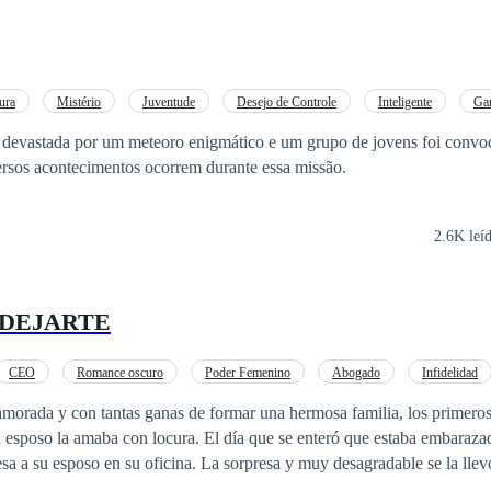
ura
Mistério
Juventude
Desejo de Controle
Inteligente
Ga
eiro Amor
Habilidade Especial
i devastada por um meteoro enigmático e um grupo de jovens foi convo
ersos acontecimentos ocorrem durante essa missão.
2.6K leí
 DEJARTE
CEO
Romance oscuro
Poder Femenino
Abogado
Infidelidad
ápido
namorada y con tantas ganas de formar una hermosa familia, los primero
 esposo la amaba con locura. El día que se enteró que estaba embarazada
esa a su esposo en su oficina. La sorpresa y muy desagradable se la llev
on su secretaria, desgraciadamente ella perdió a su bebe y todo su mat