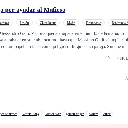
go por ayudar al Mafioso
oránea
Pasión
Chica buena
Mafia
Dominante
Diferencia 
 Alessandro Galli, Victoria queda atrapada en el mundo de la mafia. Lo
a a trabajar en su club nocturno, hasta que Massimo Galli, el implacable
í con un papel tan falso como peligroso: fingir ser su pareja. Sin que n
idas pasadas vuelve a unirlos, empujándolos a repetir una historia de pa
10
7.6K l
 jaula y trono, rodeada de lujos, enemigos y miradas que queman, Vict
celos y a una atracción que podría costarle, otra vez, la vida.
A
posite attract
Genius Baby
God of War
golden finger
eastern
dulce