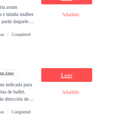
lher
Añadido
dos
Completed
lgo diferente ,
m olhar
mer Amor
Leer
a indicada para
ina de ballet.
Añadido
a dirección de la
enamorarse el uno
dos
Completed
ibido?