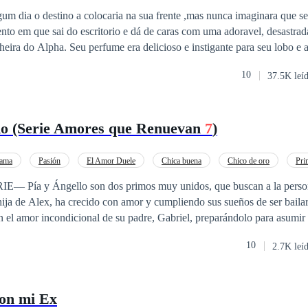
.
 em que sai do escritorio e dá de caras com uma adoravel, desastrada e timida mu
com todas as suas forças. Depois de Cassandra ser mãe Simone tinha se
10
37.5K leí
rrebata a vaga de trabalho que aparece caindo do céu. Apesar de sua timidez a ter
ratar de alguns assuntos urgentes e
do (Serie Amores que Renuevan
7
)
 sem aviso apesar de se uma cidade estranha em que sentia que havia a
nto em que chega e dá de caras com um homem alto, entroncado com u
ama
Pasión
El Amor Duele
Chica buena
Chico de oro
Pri
mem atraente a deixava queimando de
Amor Secreto
— Pía y Ángello son dos primos muy unidos, que buscan a la person
 hija de Alex, ha crecido con amor y cumpliendo sus sueños de ser bailar
tade de se abrir com ele, de se entregar
 el amor incondicional de su padre, Gabriel, preparándolo para asumir l
em cada palavra , em cada olhar , em cada caricia que trocavam. Seria
la. Pero, lo que ellos no se esperan, es que su búsqueda los llevará a 
10
2.7K leí
as prohibiciones que no les permiten estar juntos. ¿Podrán vencer lo proh
 verdadeira alma gémea?
con mi Ex