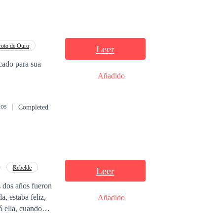
roto de Ouro
Leer
cado para sua
Añadido
dos
Completed
Rebelde
Leer
s dos años fueron
, estaba feliz,
Añadido
ó ella, cuando
rimonio se vino