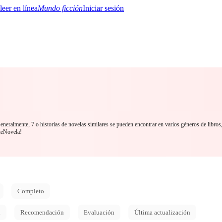
Mundo ficción
Iniciar sesión
BTQ+
YA/TEEN
Paranormal
Misterio/Thriller
Oriental
Juegos
Historia
MM
eneralmente, 7 o historias de novelas similares se pueden encontrar en varios géneros de libros
ueNovela!
Completo
d
Recomendación
Evaluación
Última actualización