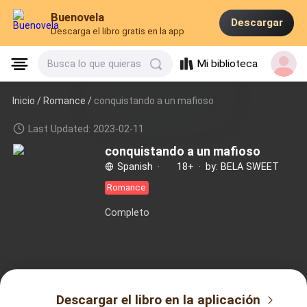
Buenovela
Descargar
Descarga el libro gratis en la app
Mi biblioteca
Busca lo que quieras
Inicio /
Romance
/
conquistando a un mafioso
Last Updated: 2023-02-11
conquistando a un mafioso
Spanish
·
18+
·
by: BELA SWEET
Romance
Completo
Descargar el libro en la aplicación