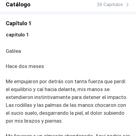
hizo sentir vivo. Lina trató de ocultar lo rota que estaba,
Catálogo
36 Capítulos
pero yo era un viejo amigo de estar arruinado. Ella tenía
secretos que yo descubriría. Porque por primera vez en
Capítulo 1
mi miserable vida, quería algo para mí. Sentí algo más
que apatía e indiferencia. Quería poseer la inocencia a la
capitulo 1
que ella se aferraba. Quería abrirla y consumirla para mí.
Podía mirar sus ojos azules, demasiado confiados, y
Galilea
sabía que la mutilaría. Mataría por ella. Y eso se convirtió
en nuestra verdad cuando su pasado volvió por ella,
Hace dos meses
cuando mi presente intentó destruirla. Creyeron que
podían llevarse la única cosa que siempre quise para mí.
Se equivocaron. Cuando la miré, sentí que parte del
Me empujaron por detrás con tanta fuerza que perdí
monstruo que me hizo ser quien era volvía a mi alma
el equilibrio y caí hacia delante, mis manos se
negra. Nunca se iría...
extendieron instintivamente para detener el impacto.
Las rodillas y las palmas de las manos chocaron con
el sucio suelo, desgarrando la piel, el dolor subiendo
por mis brazos y piernas.