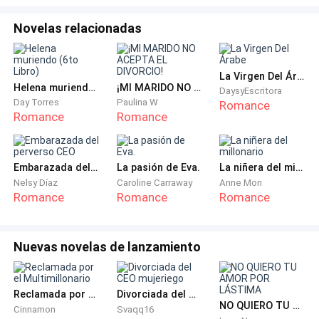
hacia delante. ¿Estaba aquí por su propia voluntad?
Parecía poco probable, dado su historial.
Novelas relacionadas
Pero entonces vi el cañón de una pistola que apuntaba
justo detrás de su cabeza.
La Virgen Del Árabe
Helena muriendo (6to Libro)
¡MI MARIDO NO ACEPTA EL DIVORCIO!
DaysyEscritora
Day Torres
Paulina W
Romance
El hombre que salió de detrás de mi padre era alto y
Romance
Romance
muy musculoso, con un rostro inexpresivo.
Cuando mi padre y el pistolero se alejaron de la
Embarazada del perverso CEO
La pasión de Eva.
La niñera del millonario
puerta, vi a otro hombre atravesando la puerta. El
Nelsy Díaz
Caroline Carraway
Anne Mon
Romance
Romance
Romance
maestro de estas malditas marionetas.
Harry Star.
Nuevas novelas de lanzamiento
Era el único al que conocía en este agujero de m****a,
pero de nuevo, eso era sólo por mi padre y todos los
Reclamada por el Multimillonario
Divorciada del CEO mujeriego
NO QUIERO TU AMOR POR LÁSTIMA
problemas que constantemente traía a nuestras
Cinnamon
Svaqq16