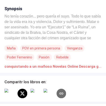
Synopsis
No tenía corazón... pero quería el suyo. Todo lo que sabía
de la vida era ira y violencia. Dolor y sufrimiento. Matar o
ser asesinado. Yo era un “Ejecutor1” de “La Ruina”, un
sindicato de la Bratva, la Cosa Nostra, el Cártel y
cualquier otra facción del crimen organizado que se
dedicara a los aspectos más oscuros y crueles de la
Mafia
POV en primera persona
Venganza
humanidad. Un agente libre al que se le pedía que
hiciera cosas para las que los hombres más débiles no
Poder Femenino
Pasión
Rebelde
tenían estómago. Y cuando te rodeas de la muerte
durante el tiempo suficiente, pronto no recuerdas lo que
Amor Prohibido
conquistando a un mafioso Novelas Online Descarga gratuita de PDF
se siente al estar vivo. Y entonces la vi. Era una cosita
frágil que intentaba ser fuerte. Pero me di cuenta que
había visto demasiado horror en el mundo, demasiado de
Comparitr los libros en:
lo feo dentro de la gente. Debería alejarme. Sólo la
hundiría más en la oscuridad. Pero por primera vez en mi
vida, sentí una agitación en mi pecho, esta protección y
posesividad hacia otra persona viva. Y fue doloroso. Me