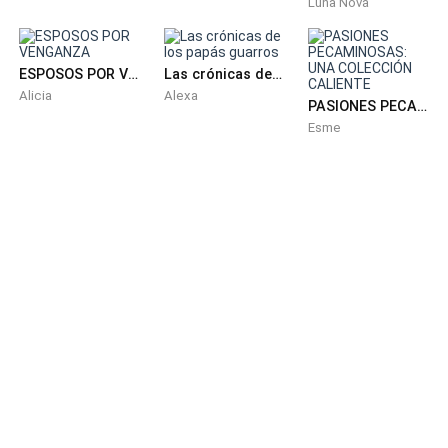
Luna Nova
vidas.
Harry era lo que mucha gente de nuestro círculo
ESPOSOS POR VENGANZA
Las crónicas de los papás guarros
llamaría un gángster, aunque “mucha gente de
Alicia
Alexa
PASIONES PECAMINOSAS: UNA COLECCIÓN CALIENTE
nuestro círculo” consistía en adictos a la
Esme
metanfetamina, al juego y a cualquiera que le debiera
dinero. Harry no era más que un prestamista de bajo
nivel, un traficante de drogas y un pedazo de m****a
en general.
No era parte de ninguna facción del crimen
organizado. Yo los colocaría en la categoría de la
basura blanca, el tipo de “líder” que mantenía en su
nómina y como clientela a adictos, criminales y
degenerados de la variedad más basura.
Porque eran fácilmente manipulables y no se
defendían.