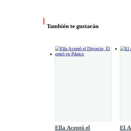
«¡NO! ¡NO PUEDO DEJARLA!», grito en silencio
poco crecida. —Por haber aceptado seis cita
más… por toda la vida… —¿En serio? —Sí…
citas… por toda la vida sería ideal. —Te am
más, Noel. Acuna mis mejillas con sus gran
—¡NOMBRE!
También te gustarán
siempre, Noel Varksov —Delicioso como sie
Aspiro tu aroma… es muy varonil…, me enc
¿Ah sí? —De tus cabellos y de… tu piel —sus
—¡VALENTINAAAAAAAAAA! —grito con tod
—¡Puje! ¡Puje una vez más!
—¡Valentina! AAAAAAAHHHH AAAAAAAAHHH
—¡LA TENEMOS! ¡LA TENEMOS! ¡YA ESTÁ!
Ella Aceptó el
El 