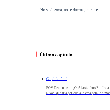
—No se duerma, no se duerma, míreme…
—No… no pue…
—¡Venga! ¡Venga aquí! ¡No se duerma! ¡Vamos! 
cerrarlos por completo para no sentir más dolor.
Último capítulo
—No…
Capítulo final
POV Demetrius —¿Qué harás ahora? —Iré a rec
—¡Su nombre! ¡Dígame su nombre!
a Noel que iría por ella a la casa para ir a m
bonita. Seguro le gustará. —Eso espero… —s
esperar a mi hija por ningún motivo. —Saluda
Maximun Me levanto de mi asiento, tomo mi bi
—Mi…