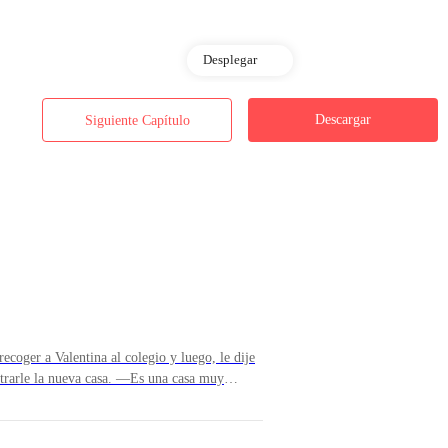
Desplegar
Descargar
Siguiente Capítulo
¡Una vez más! —escuchaba gritos en la sala de partos mientras mis o
oger a Valentina al colegio y luego, le dije
ostrarle la nueva casa. —Es una casa muy
onrío—. Bueno, ya me voy, no quiero hacer
 a mi ahijada de mi parte. —Así será,
lletera, mis llaves y me despido de