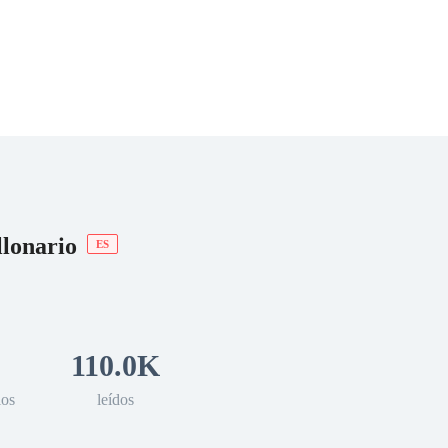
 Romance
Sci-Fi
Guerra
Otros
lonario
ES
110.0K
los
leídos