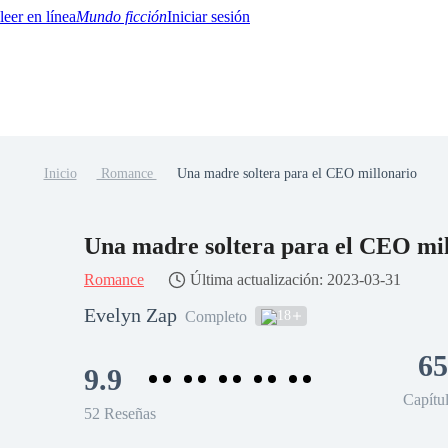
Mundo ficción
Iniciar sesión
Inicio
Romance
Una madre soltera para el CEO millonario
BTQ+
YA/TEEN
Paranormal
Misterio/Thriller
Oriental
Juegos
Historia
MM
Una madre soltera para el CEO mil
Romance
Última actualización: 2023-03-31
Evelyn Zap
18
Completo
65
9.9
Capítu
52 Reseñas