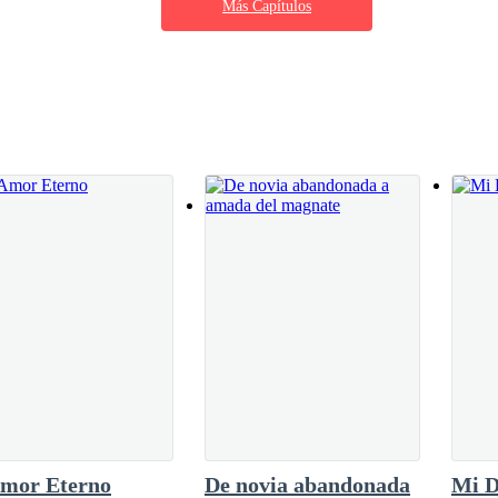
 al volver a abrir mis ojos por completo y gritar.
Más Capítulos
s más… —Y estoy decidida a aceptar muchas
 ¿por qué? ¿Tú no? —Yo también quiero más
o, quiero que siempre lo sepas —Yo te amo
des manos y hace que lo bese. —Dulce como
mpre, Demetrius Hills, y… —¿Qué haces? —
anta —A mí también me encanta tu aroma. —
urra al tiempo
as mis fuerzas.
HH —me retuerzo de dolor—. ¡Valentinaaaaaaaaa!
 ¡LA TENEMOS! —grita el médico.
Amor Eterno
De novia abandonada
Mi D