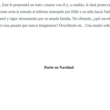
ste le propondrá un trato: casarse con él y, a cambio, le dará protecció
rato sería la entrada al infierno manejado por Hills y su odio hacia Ya
ramó y sigue derramando por su amada familia. No obstante, ¿qué suced
arles una pasada que nunca imaginaron? Descúbrelo en... Una madre solt
Parto en Navidad