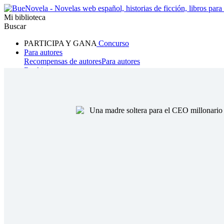
Mi biblioteca
Buscar
PARTICIPA Y GANA
Concurso
Para autores
Recompensas de autores
Para autores
Ranking
Navegar
Novelas
Cuentos Cortos
Todos
Romance
Hombre lobo
Mafia
Sistema
Fantasía
Urbano
LG