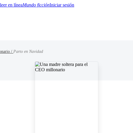
Mundo ficción
Iniciar sesión
onario /
Parto en Navidad
BTQ+
YA/TEEN
Paranormal
Misterio/Thriller
Oriental
Juegos
Historia
MM