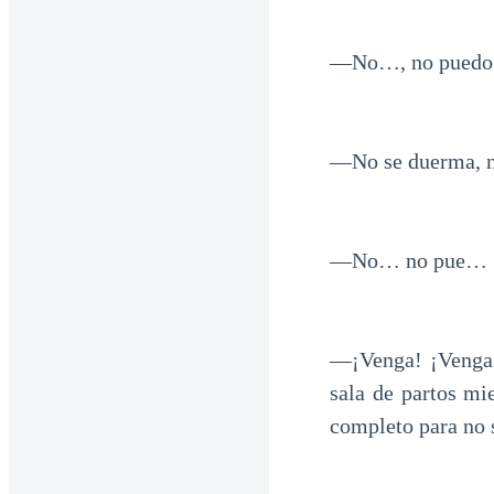
—No…, no puedo 
—No se duerma, 
—No… no pue…
—¡Venga! ¡Venga 
sala de partos mi
completo para no 