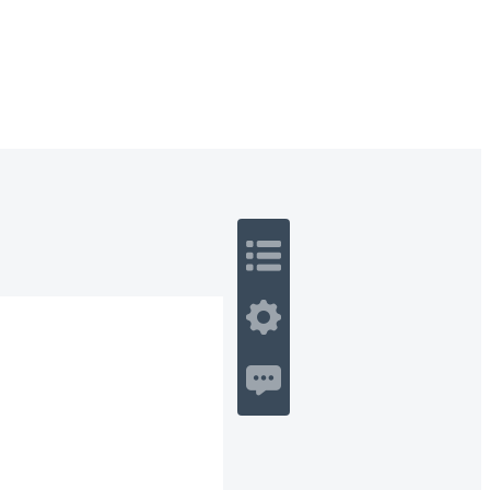
 Romance
Sci-Fi
Guerra
Otros