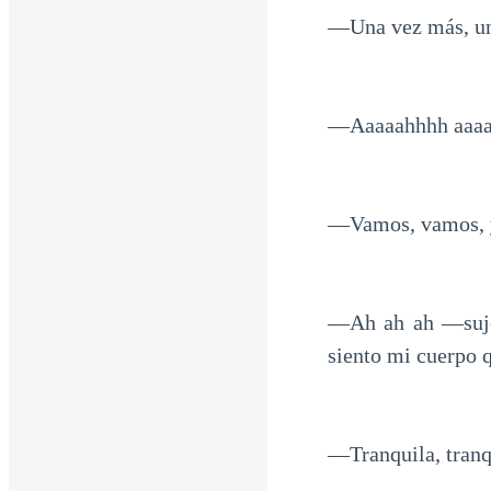
—Una vez más, una
—Aaaaahhhh aaaaa
—Vamos, vamos, ya
—Ah ah ah —sujet
siento mi cuerpo 
—Tranquila, tranqu