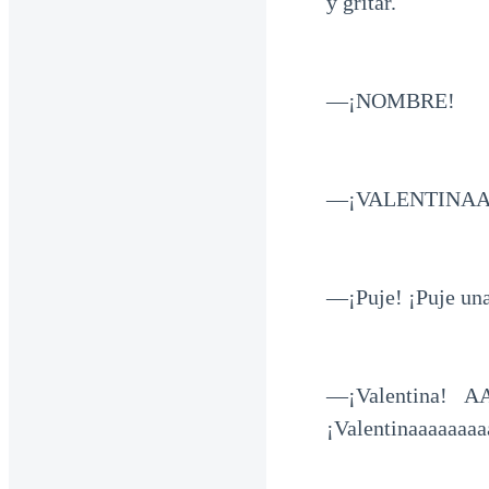
y gritar.
—¡NOMBRE!
—¡VALENTINAAAA
—¡Puje! ¡Puje un
—¡Valentina!
¡Valentinaaaaaaaa