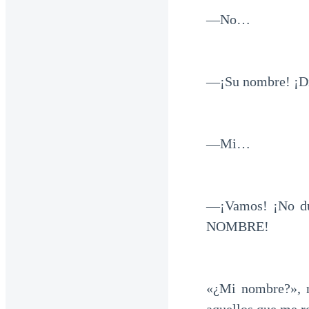
—No…
—¡Su nombre! ¡D
—Mi…
—¡Vamos! ¡No du
NOMBRE!
«¿Mi nombre?», m