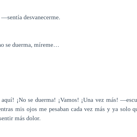
—sentía desvanecerme.
no se duerma, míreme…
aquí! ¡No se duerma! ¡Vamos! ¡Una vez más! —escuc
entras mis ojos me pesaban cada vez más y ya solo qu
sentir más dolor.