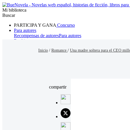
Mi biblioteca
Buscar
PARTICIPA Y GANA
Concurso
Para autores
Recompensas de autores
Para autores
Ranking
Navegar
Inicio
/
Romance
/
Una madre soltera para el CEO mill
Novelas
Cuentos Cortos
Todos
Romance
Hombre lobo
Mafia
Sistema
Fantasía
Urbano
LG
compartir