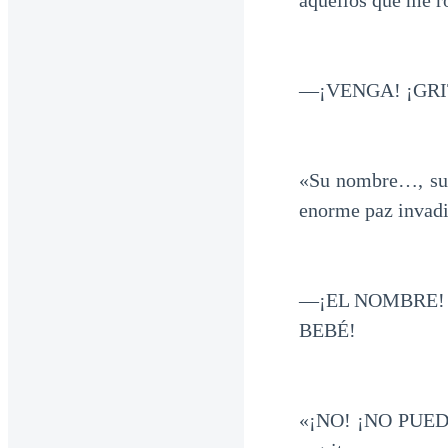
aquellos que me r
—¡VENGA! ¡GRI
«Su nombre…, su 
enorme paz invad
—¡EL NOMBRE! 
BEBÉ!
«¡NO! ¡NO PUEDO 