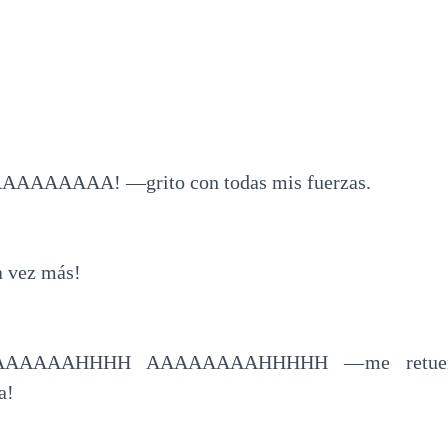
AAAAAA! —grito con todas mis fuerzas.
a vez más!
 AAAAAAAHHHH AAAAAAAAHHHHH —me retuer
a!