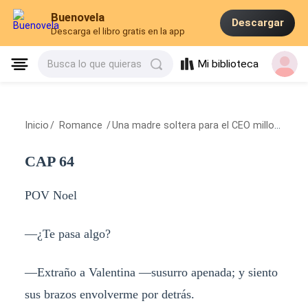
Buenovela
Descargar
Descarga el libro gratis en la app
Mi biblioteca
Busca lo que quieras
Inicio
/
Romance
/
Una madre soltera para el CEO millonario
/
CAP 64
POV Noel
—¿Te pasa algo?
—Extraño a Valentina —susurro apenada; y siento
sus brazos envolverme por detrás.